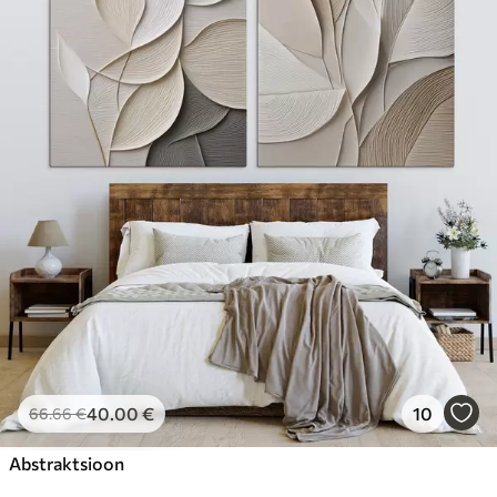
40
.00
€
10
66
.66
€
Abstraktsioon