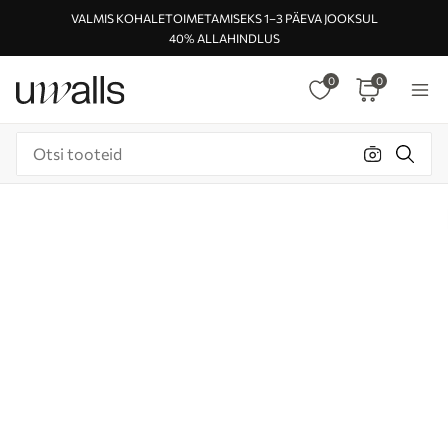
VALMIS KOHALETOIMETAMISEKS 1–3 PÄEVA JOOKSUL
40% ALLAHINDLUS
0
0