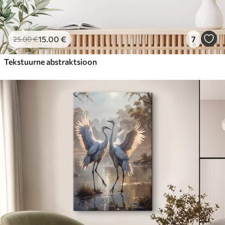
15
.00
€
7
25
.00
€
Tekstuurne abstraktsioon