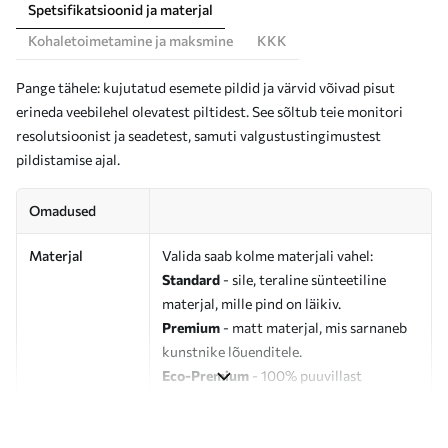
Spetsifikatsioonid ja materjal
Kohaletoimetamine ja maksmine
KKK
Pange tähele: kujutatud esemete pildid ja värvid võivad pisut
erineda veebilehel olevatest piltidest. See sõltub teie monitori
resolutsioonist ja seadetest, samuti valgustustingimustest
pildistamise ajal.
Omadused
Materjal
Valida saab kolme materjali vahel:
Standard
- sile, teraline sünteetiline
materjal, mille pind on läikiv.
Premium
- matt materjal, mis sarnaneb
kunstnike lõuenditele.
Eco-Premium
- 100% puuvillast
valmistatud kvaliteetne lõuend.
Autor
UWALLS