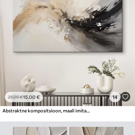
15
.00
€
14
25
.00
€
Abstraktne kompositsioon, maali imitatsioon