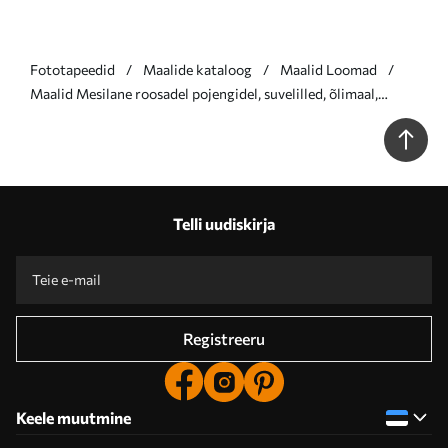
Fototapeedid
Maalide kataloog
Maalid Loomad
Maalid Mesilane roosadel pojengidel, suvelilled, õlimaal,
erksad pintslitõmbed Nr s39410
Telli uudiskirja
Registreeru
Keele muutmine