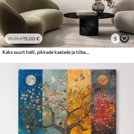
15
.00
€
5
25
.00
€
Kaks suurt halli, pikkade kaelade ja tiibadega kraanat, mis seisavad puudest ümbritsetud udujärves