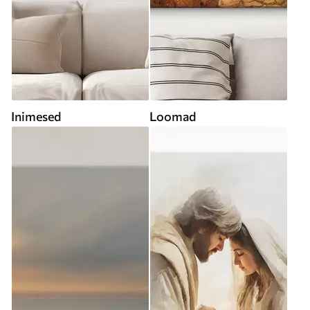
Inimesed
Loomad