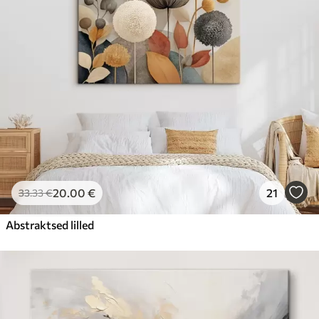
20
.00
€
21
33
.33
€
Abstraktsed lilled