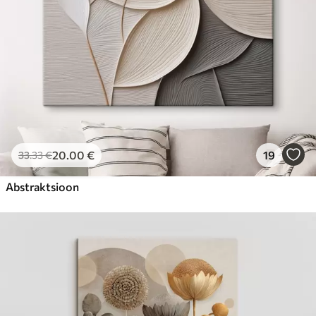
20
.00
€
19
33
.33
€
Abstraktsioon