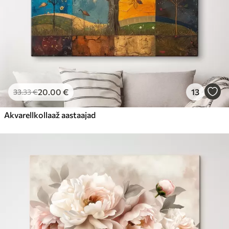
20
.00
€
13
33
.33
€
Akvarellkollaaž aastaajad