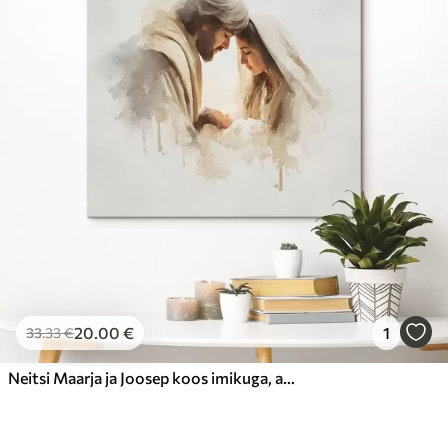
20
.00
€
1
33
.33
€
Neitsi Maarja ja Joosep koos imikuga, akvarellistiilis