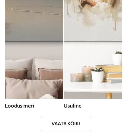
Loodus meri
Usuline
VAATA KÕIKI