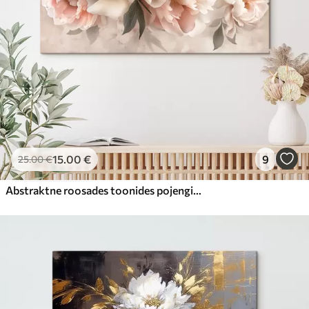
15
.00
€
9
25
.00
€
Abstraktne roosades toonides pojengide kimp