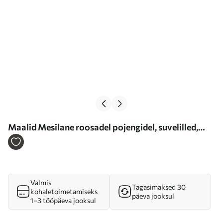
Maalid Mesilane roosadel pojengidel, suvelilled,
õlimaal, erksad pintslitõmbed Nr s39410
Valmis
Tagasimaksed 30
kohaletoimetamiseks
päeva jooksul
1–3 tööpäeva jooksul