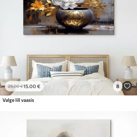
15
.00
€
8
25
.00
€
Valge lill vaasis