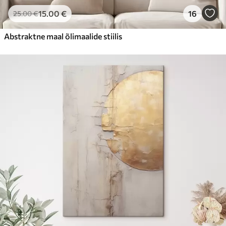
15
.00
€
16
25
.00
€
Abstraktne maal õlimaalide stiilis