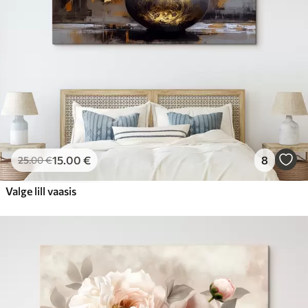
15
.00
€
8
25
.00
€
Valge lill vaasis