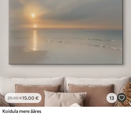
15
.00
€
13
25
.00
€
Koidula mere ääres