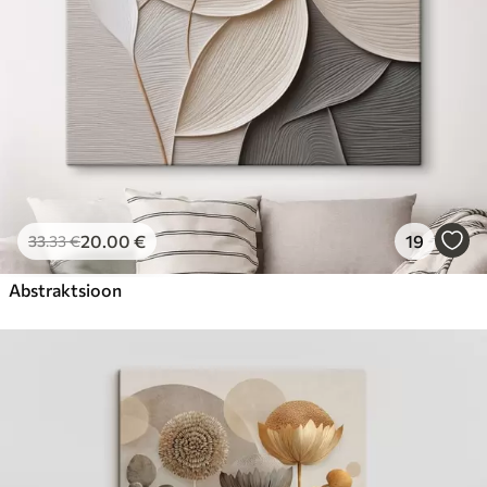
20
.00
€
19
33
.33
€
Abstraktsioon