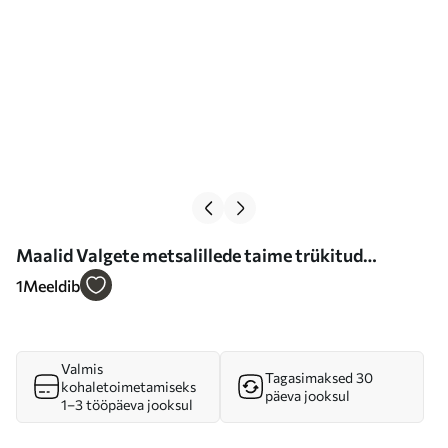
Maalid Valgete metsalillede taime trükitud
tekstuur Nr s38925
1
Meeldib
Valmis
Tagasimaksed 30
kohaletoimetamiseks
päeva jooksul
1–3 tööpäeva jooksul