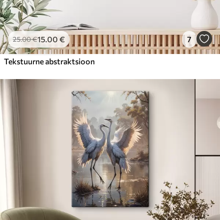
15
.00
€
7
25
.00
€
Tekstuurne abstraktsioon