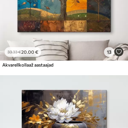
20
.00
€
13
33
.33
€
Akvarellkollaaž aastaajad