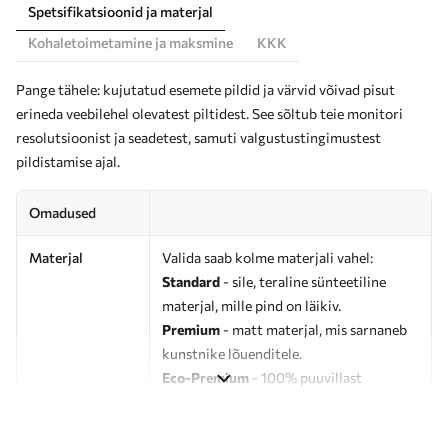
Spetsifikatsioonid ja materjal
Kohaletoimetamine ja maksmine
KKK
Pange tähele: kujutatud esemete pildid ja värvid võivad pisut
erineda veebilehel olevatest piltidest. See sõltub teie monitori
resolutsioonist ja seadetest, samuti valgustustingimustest
pildistamise ajal.
Omadused
Materjal
Valida saab kolme materjali vahel:
Standard
- sile, teraline sünteetiline
materjal, mille pind on läikiv.
Premium
- matt materjal, mis sarnaneb
kunstnike lõuenditele.
Eco-Premium
- 100% puuvillast
valmistatud kvaliteetne lõuend.
Autor
UWALLS