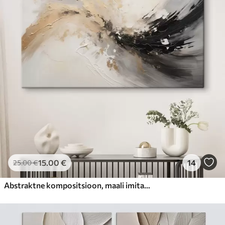
15
.00
€
14
25
.00
€
Abstraktne kompositsioon, maali imitatsioon