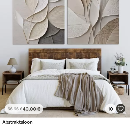
40
.00
€
10
66
.66
€
Abstraktsioon