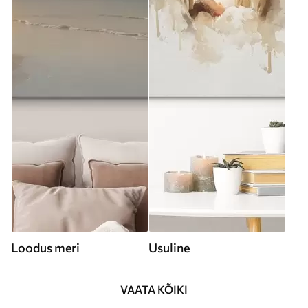
Loodus meri
Usuline
VAATA KÕIKI