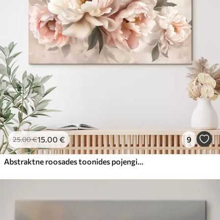
15
.00
€
9
25
.00
€
Abstraktne roosades toonides pojengide kimp