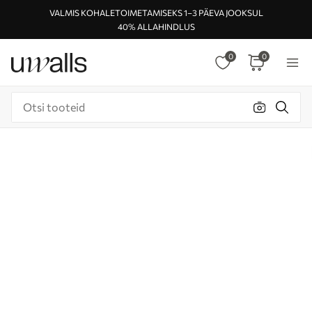
VALMIS KOHALETOIMETAMISEKS 1–3 PÄEVA JOOKSUL
40% ALLAHINDLUS
0
0