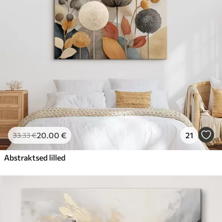
20
.00
€
21
33
.33
€
Abstraktsed lilled