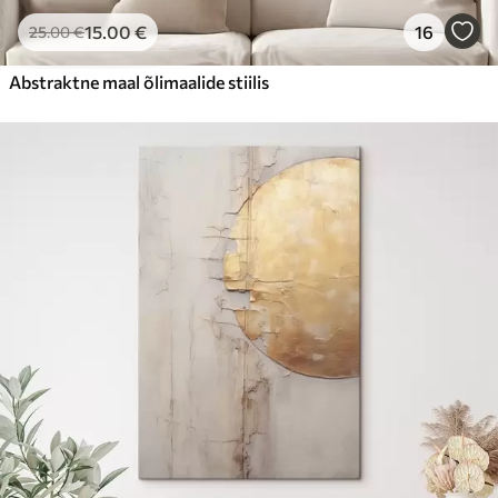
15
.00
€
16
25
.00
€
Abstraktne maal õlimaalide stiilis