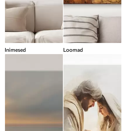
Inimesed
Loomad