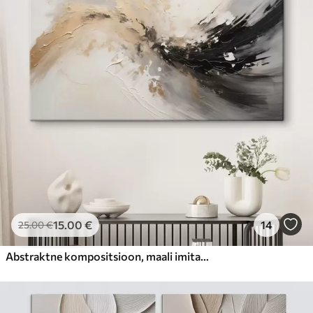
15
.00
€
14
25
.00
€
Abstraktne kompositsioon, maali imitatsioon