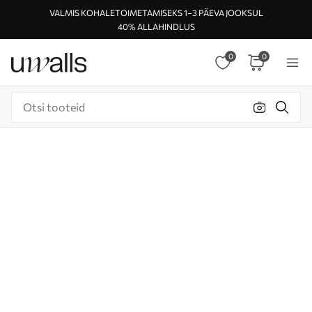
VALMIS KOHALETOIMETAMISEKS 1–3 PÄEVA JOOKSUL
40% ALLAHINDLUS
0
0