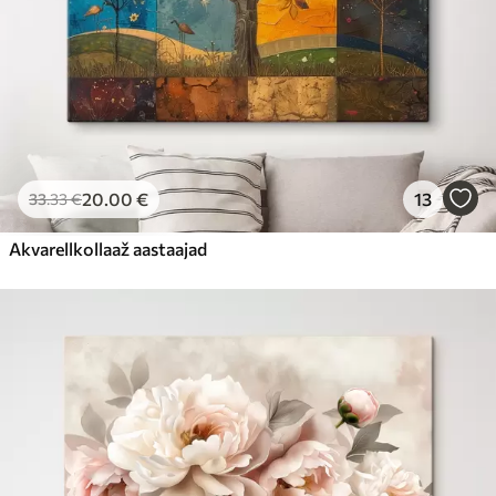
20
.00
€
13
33
.33
€
Akvarellkollaaž aastaajad