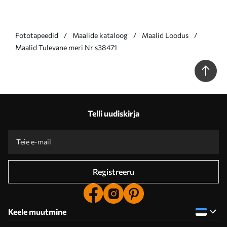
Fototapeedid
Maalide kataloog
Maalid Loodus
Maalid Tulevane meri Nr s38471
Telli uudiskirja
Registreeru
Keele muutmine