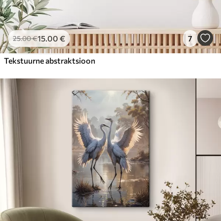
15
.00
€
7
25
.00
€
Tekstuurne abstraktsioon