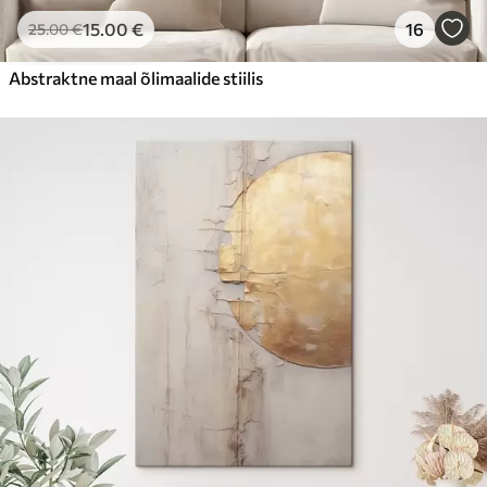
15
.00
€
16
25
.00
€
Abstraktne maal õlimaalide stiilis