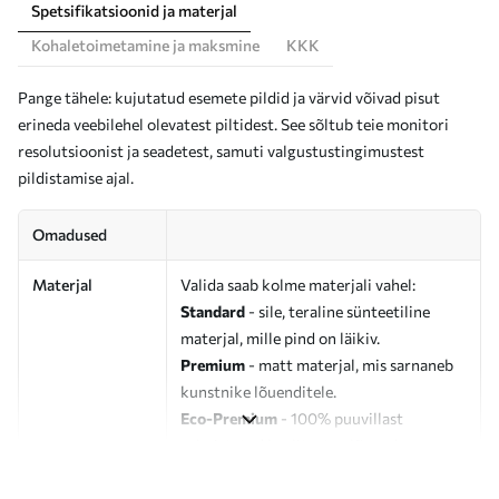
Spetsifikatsioonid ja materjal
Kohaletoimetamine ja maksmine
KKK
Pange tähele: kujutatud esemete pildid ja värvid võivad pisut
erineda veebilehel olevatest piltidest. See sõltub teie monitori
resolutsioonist ja seadetest, samuti valgustustingimustest
pildistamise ajal.
Omadused
Materjal
Valida saab kolme materjali vahel:
Standard
- sile, teraline sünteetiline
materjal, mille pind on läikiv.
Premium
- matt materjal, mis sarnaneb
kunstnike lõuenditele.
Eco-Premium
- 100% puuvillast
valmistatud kvaliteetne lõuend.
Autor
UWALLS