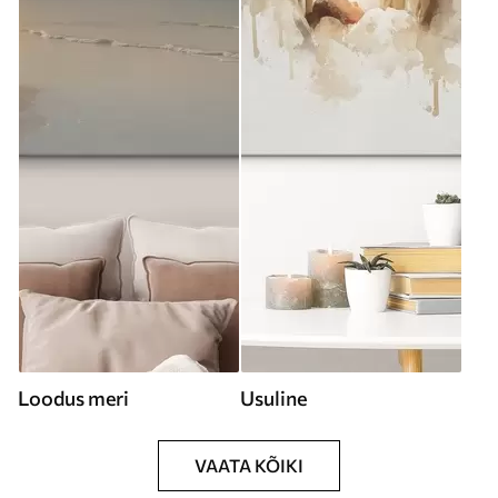
Loodus meri
Usuline
VAATA KÕIKI