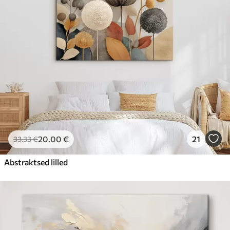
20
.00
€
21
33
.33
€
Abstraktsed lilled