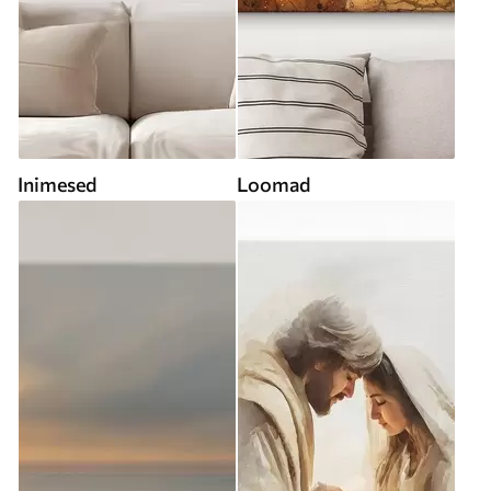
Inimesed
Loomad