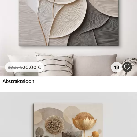
20
.00
€
19
33
.33
€
Abstraktsioon