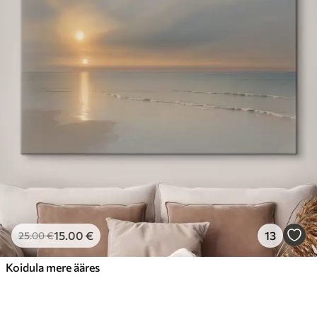
15
.00
€
13
25
.00
€
Koidula mere ääres