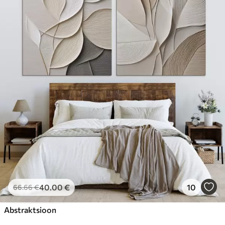
40
.00
€
10
66
.66
€
Abstraktsioon