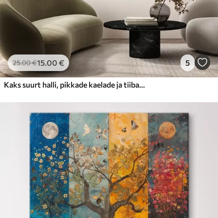
15
.00
€
5
25
.00
€
Kaks suurt halli, pikkade kaelade ja tiibadega kraanat, mis seisavad puudest ümbritsetud udujärves