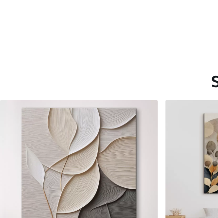
Saadaolevad materjalid
Standard
Premium
Hind Alates
15
.00
€
Hind Alates
19
.00
€