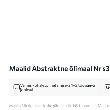
Maalid Abstraktne õlimaal Nr s
Valmis kohaletoimetamiseks 1–3 tööpäeva
jooksul
Maali võib riputada kohe pärast selle kättesaamist. Maal o