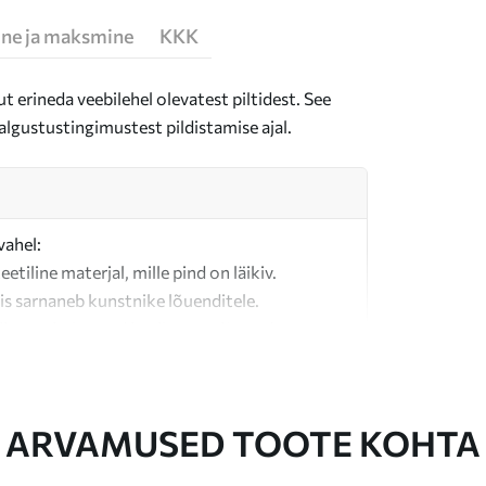
ne ja maksmine
KKK
t erineda veebilehel olevatest piltidest. See
algustustingimustest pildistamise ajal.
vahel:
teetiline materjal, mille pind on läikiv.
is sarnaneb kunstnike lõuenditele.
last valmistatud kvaliteetne lõuend.
ARVAMUSED TOOTE KOHTA