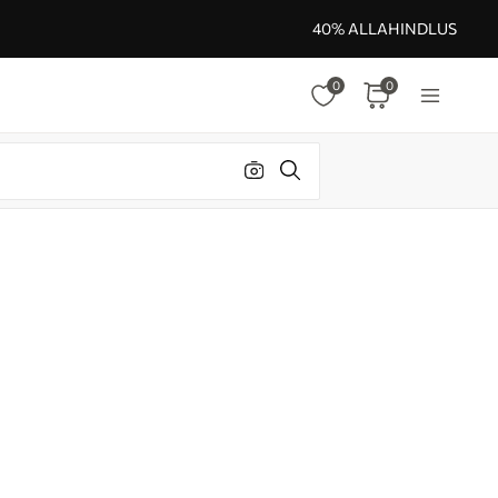
40% ALLAHINDLUS
0
0