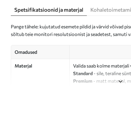
Spetsifikatsioonid ja materjal
Kohaletoimetami
Pange tähele: kujutatud esemete pildid ja värvid võivad pisu
sõltub teie monitori resolutsioonist ja seadetest, samuti v
Omadused
Materjal
Valida saab kolme materjali 
Standard
- sile, teraline sün
Premium
- matt materjal, m
Eco-Premium
- 100% puuvil
Autor
UWALLS
Artikli number
s38114
Lisaks
Võite lisada lakikihti.