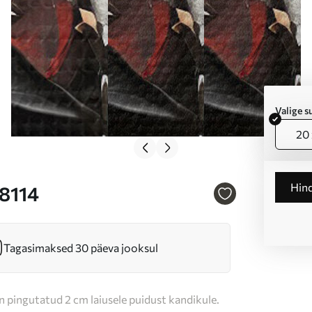
Valige 
20 
Hin
38114
Tagasimaksed 30 päeva jooksul
n pingutatud 2 cm laiusele puidust kandikule.