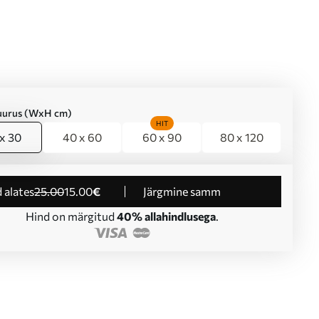
suurus (WxH cm)
HIT
x 30
40 x 60
60 x 90
80 x 120
d alates
25
.00
15
.00
€
Järgmine samm
Hind on märgitud
40% allahindlusega
.