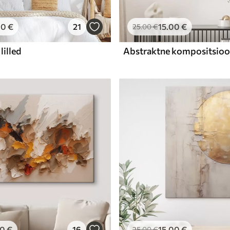
00
€
21
15
.00
€
25
.00
€
lilled
00
€
16
15
.00
€
25
.00
€