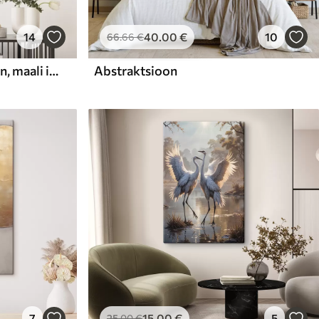
14
40
.00
€
10
66
.66
€
Abstraktne kompositsioon, maali imitatsioon
Abstraktsioon
7
15
.00
€
5
25
.00
€