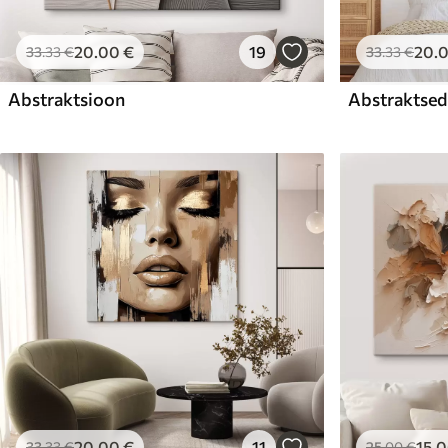
20
.00
€
19
20
.
33
.33
€
33
.33
€
Abstraktsioon
Abstraktsed 
20
.00
€
11
15
.
33
.33
€
25
.00
€