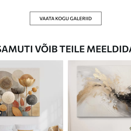
VAATA KOGU GALERIID
Eco-Premium
Hind Alates
23
.00
€
SAMUTI VÕIB TEILE MEELDID