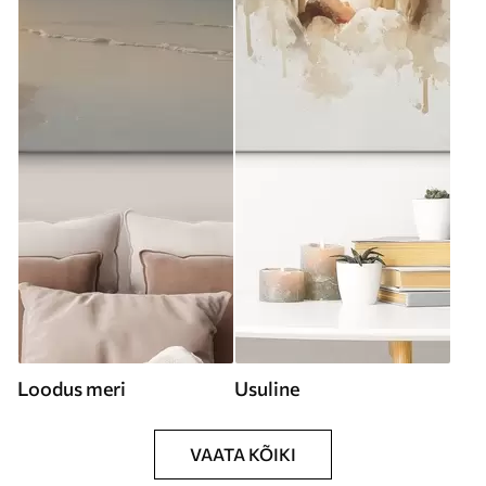
Loodus meri
Usuline
VAATA KÕIKI