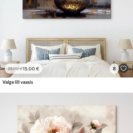
15
.00
€
8
25
.00
€
Valge lill vaasis