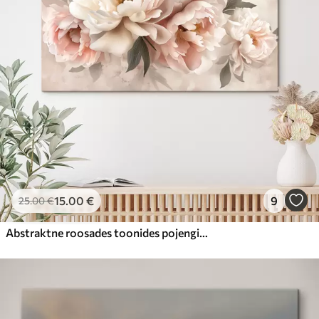
15
.00
€
9
25
.00
€
Abstraktne roosades toonides pojengide kimp