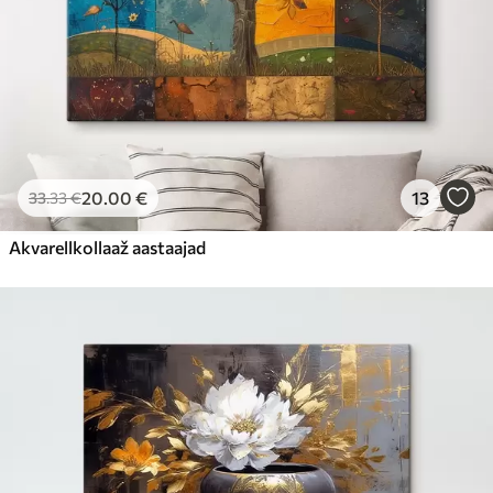
20
.00
€
13
33
.33
€
Akvarellkollaaž aastaajad