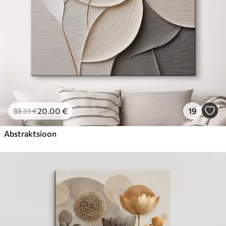
20
.00
€
19
33
.33
€
Abstraktsioon