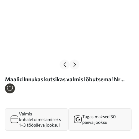
Maalid Innukas kutsikas valmis lõbutsema! Nr
s37752
Valmis
Tagasimaksed 30
kohaletoimetamiseks
päeva jooksul
1–3 tööpäeva jooksul