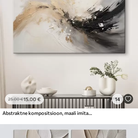
15
.00
€
14
25
.00
€
Abstraktne kompositsioon, maali imitatsioon