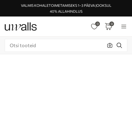
VALMIS KOHALETOIMETAMISEKS 1–3 PÄEVA JOOKSUL
40% ALLAHINDLUS
0
0