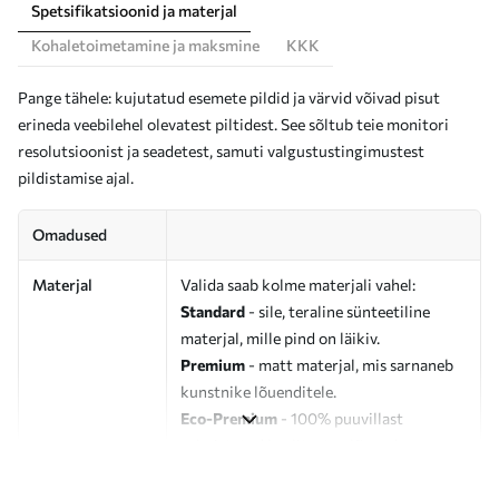
Spetsifikatsioonid ja materjal
Kohaletoimetamine ja maksmine
KKK
Pange tähele: kujutatud esemete pildid ja värvid võivad pisut
erineda veebilehel olevatest piltidest. See sõltub teie monitori
resolutsioonist ja seadetest, samuti valgustustingimustest
pildistamise ajal.
Omadused
Materjal
Valida saab kolme materjali vahel:
Standard
- sile, teraline sünteetiline
materjal, mille pind on läikiv.
Premium
- matt materjal, mis sarnaneb
kunstnike lõuenditele.
Eco-Premium
- 100% puuvillast
valmistatud kvaliteetne lõuend.
Autor
UWALLS