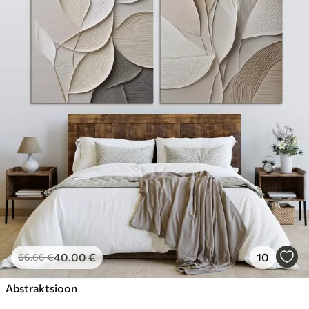
40
.00
€
10
66
.66
€
Abstraktsioon