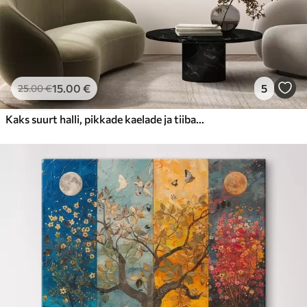
15
.00
€
5
25
.00
€
Kaks suurt halli, pikkade kaelade ja tiibadega kraanat, mis seisavad puudest ümbritsetud udujärves