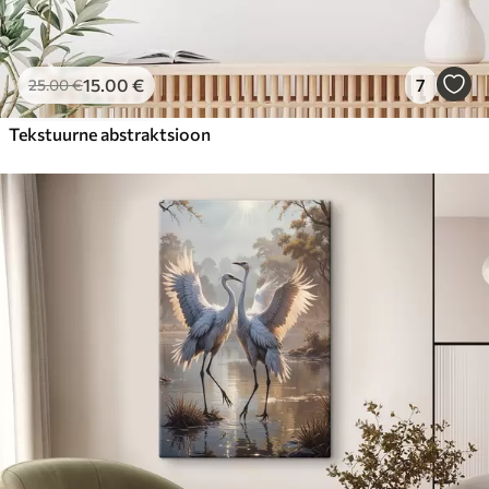
15
.00
€
7
25
.00
€
Tekstuurne abstraktsioon