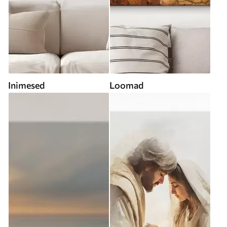
Inimesed
Loomad