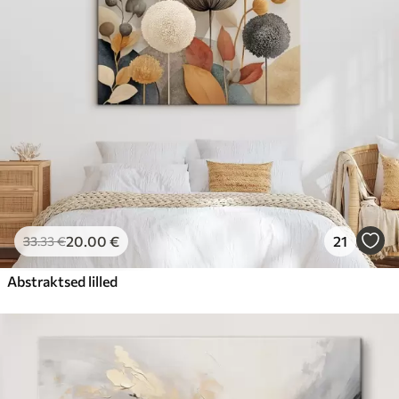
20
.00
€
21
33
.33
€
Abstraktsed lilled