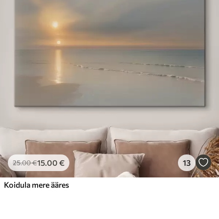
15
.00
€
13
25
.00
€
Koidula mere ääres