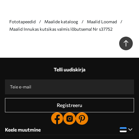
Fototapeedid
Maalide kataloog
Maalid Loomad
Maalid Innukas kutsikas valmis lõbutsema! Nr s37752
Telli uudiskirja
Registreeru
Keele muutmine