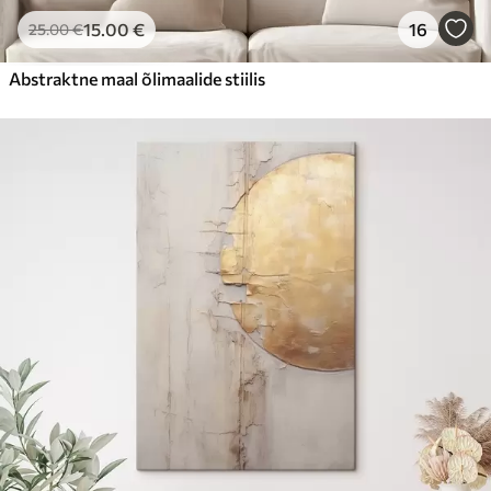
15
.00
€
16
25
.00
€
Abstraktne maal õlimaalide stiilis