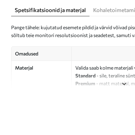
Spetsifikatsioonid ja materjal
Kohaletoimetami
Pange tähele: kujutatud esemete pildid ja värvid võivad pisu
sõltub teie monitori resolutsioonist ja seadetest, samuti v
Omadused
Materjal
Valida saab kolme materjali 
Standard
- sile, teraline sün
Premium
- matt materjal, m
Eco-Premium
- 100% puuvil
Autor
UWALLS
Artikli number
s37170
Lisaks
Võite lisada lakikihti.