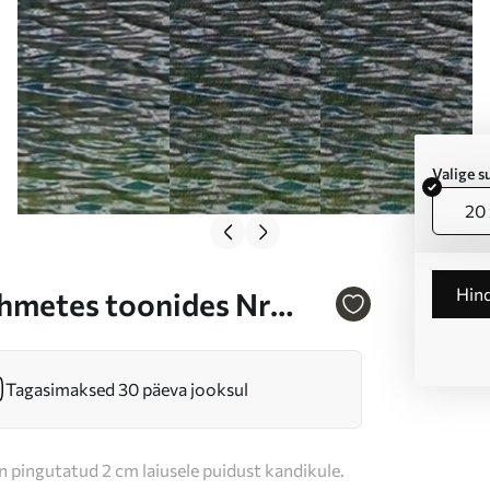
Valige 
20 
Hin
ehmetes toonides Nr
Tagasimaksed 30 päeva jooksul
n pingutatud 2 cm laiusele puidust kandikule.