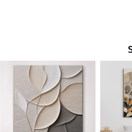
Saadaolevad materjalid
Standard
Premium
Hind Alates
15
.00
€
Hind Alates
19
.00
€