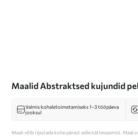
Maalid Abstraktsed kujundid p
s37170
Valmis kohaletoimetamiseks 1–3 tööpäeva
jooksul
Maali võib riputada kohe pärast selle kättesaamist. Maal o