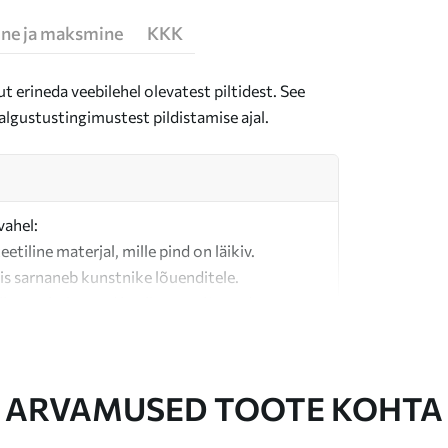
ne ja maksmine
KKK
t erineda veebilehel olevatest piltidest. See
algustustingimustest pildistamise ajal.
vahel:
teetiline materjal, mille pind on läikiv.
is sarnaneb kunstnike lõuenditele.
last valmistatud kvaliteetne lõuend.
ARVAMUSED TOOTE KOHTA