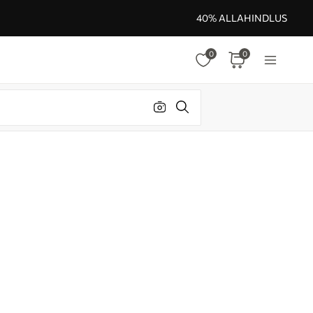
40% ALLAHINDLUS
0
0