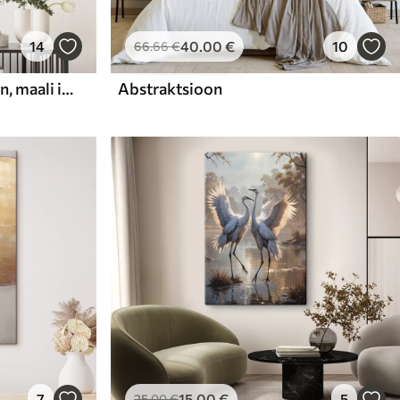
14
40
.00
€
10
66
.66
€
Abstraktne kompositsioon, maali imitatsioon
Abstraktsioon
7
15
.00
€
5
25
.00
€