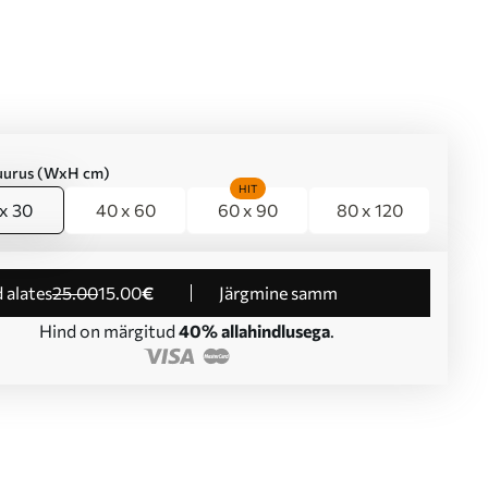
suurus (WxH cm)
HIT
x 30
40 x 60
60 x 90
80 x 120
d alates
25
.00
15
.00
€
Järgmine samm
Hind on märgitud
40% allahindlusega
.