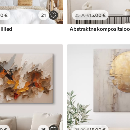
00
€
21
15
.00
€
25
.00
€
lilled
00
€
16
15
.00
€
25
.00
€