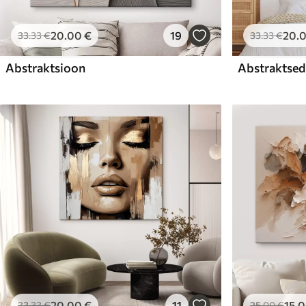
20
.00
€
19
20
.
33
.33
€
33
.33
€
Abstraktsioon
Abstraktsed 
20
.00
€
11
15
.
33
.33
€
25
.00
€