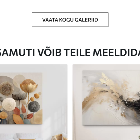
VAATA KOGU GALERIID
Eco-Premium
Hind Alates
23
.00
€
SAMUTI VÕIB TEILE MEELDID