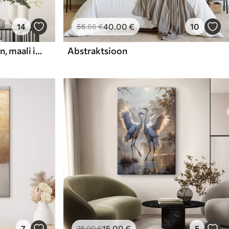
14
40
.00
€
10
66
.66
€
Abstraktne kompositsioon, maali imitatsioon
Abstraktsioon
7
15
.00
€
5
25
.00
€