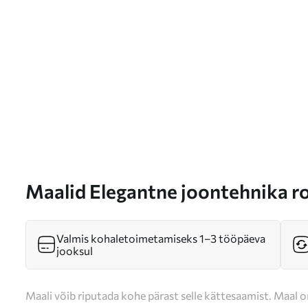
Maalid Elegantne joontehnika r
Valmis kohaletoimetamiseks 1–3 tööpäeva
jooksul
Maali võib riputada kohe pärast selle kättesaamist. Maal o