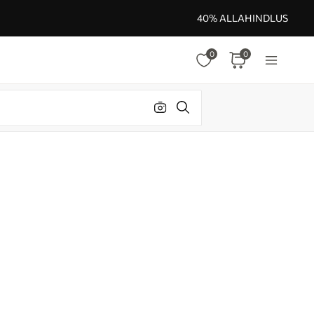
40% ALLAHINDLUS
0
0