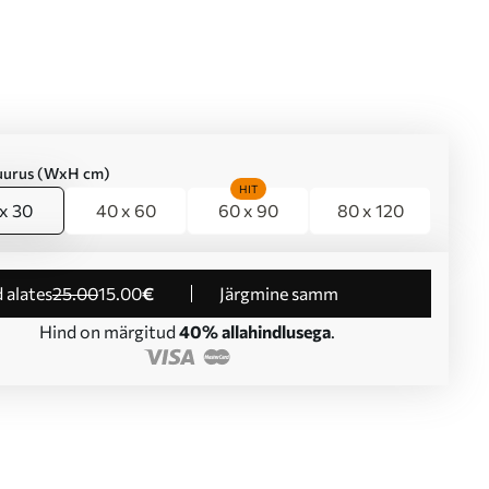
suurus (WxH cm)
HIT
x 30
40 x 60
60 x 90
80 x 120
d alates
25
.00
15
.00
€
Järgmine samm
Hind on märgitud
40% allahindlusega
.