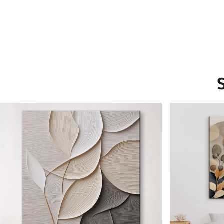
Saadaolevad materjalid
Standard
Premium
Hind Alates
15
.00
€
Hind Alates
19
.00
€