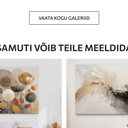
VAATA KOGU GALERIID
Eco-Premium
Hind Alates
23
.00
€
SAMUTI VÕIB TEILE MEELDID