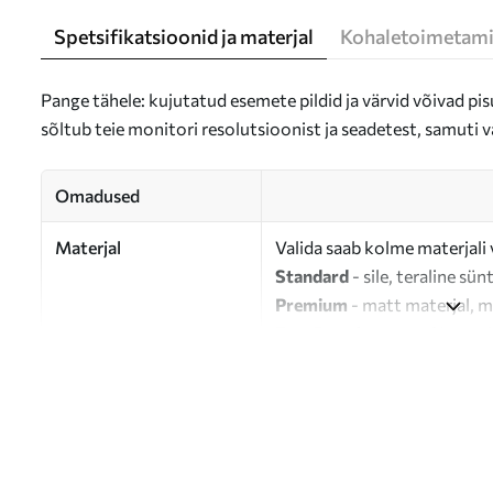
Spetsifikatsioonid ja materjal
Kohaletoimetami
Pange tähele: kujutatud esemete pildid ja värvid võivad pisu
sõltub teie monitori resolutsioonist ja seadetest, samuti v
Omadused
Materjal
Valida saab kolme materjali 
Standard
- sile, teraline sün
Premium
- matt materjal, m
Eco-Premium
- 100% puuvil
Autor
UWALLS
Artikli number
s37052
Lisaks
Võite lisada lakikihti.