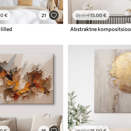
00
€
21
15
.00
€
25
.00
€
lilled
00
€
16
15
.00
€
25
.00
€