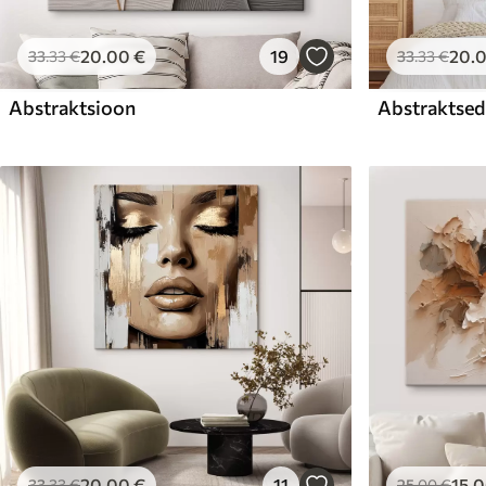
20
.00
€
19
20
.
33
.33
€
33
.33
€
Abstraktsioon
Abstraktsed 
20
.00
€
11
15
.
33
.33
€
25
.00
€