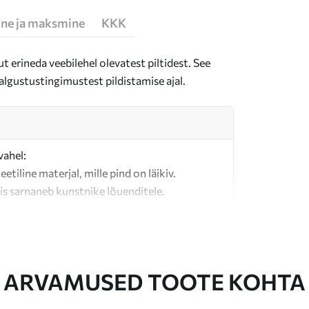
ne ja maksmine
KKK
t erineda veebilehel olevatest piltidest. See
algustustingimustest pildistamise ajal.
vahel:
teetiline materjal, mille pind on läikiv.
is sarnaneb kunstnike lõuenditele.
last valmistatud kvaliteetne lõuend.
ARVAMUSED TOOTE KOHTA