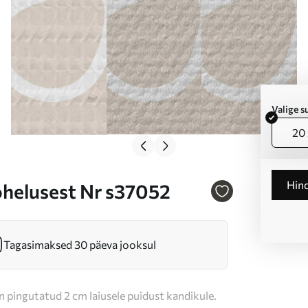
Valige 
20 
Hin
ohelusest Nr s37052
Tagasimaksed 30 päeva jooksul
n pingutatud 2 cm laiusele puidust kandikule.