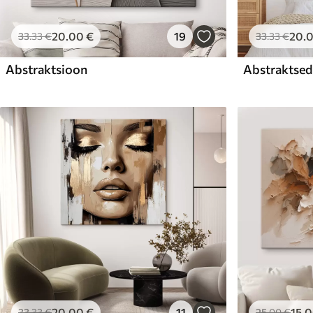
20
.00
€
19
20
.
33
.33
€
33
.33
€
Abstraktsioon
Abstraktsed 
20
.00
€
11
15
.
33
.33
€
25
.00
€