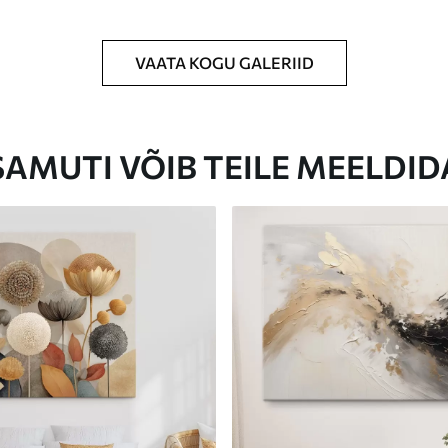
VAATA KOGU GALERIID
Eco-Premium
Hind Alates
23
.00
€
SAMUTI VÕIB TEILE MEELDID