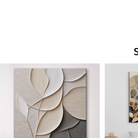
Saadaolevad materjalid
Standard
Premium
Hind Alates
15
.00
€
Hind Alates
19
.00
€