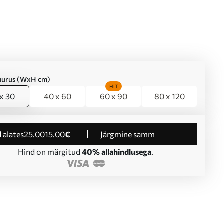
suurus (WxH cm)
HIT
x 30
40 x 60
60 x 90
80 x 120
d alates
25
.00
15
.00
€
Järgmine samm
Hind on märgitud
40% allahindlusega
.