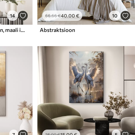
14
40
.00
€
10
66
.66
€
Abstraktne kompositsioon, maali imitatsioon
Abstraktsioon
7
15
.00
€
5
25
.00
€