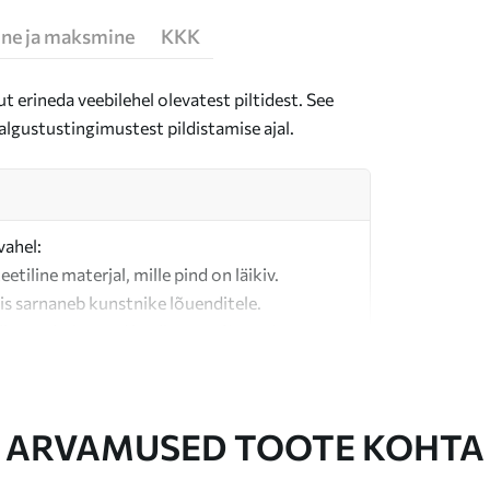
ne ja maksmine
KKK
t erineda veebilehel olevatest piltidest. See
algustustingimustest pildistamise ajal.
vahel:
teetiline materjal, mille pind on läikiv.
is sarnaneb kunstnike lõuenditele.
last valmistatud kvaliteetne lõuend.
ARVAMUSED TOOTE KOHTA