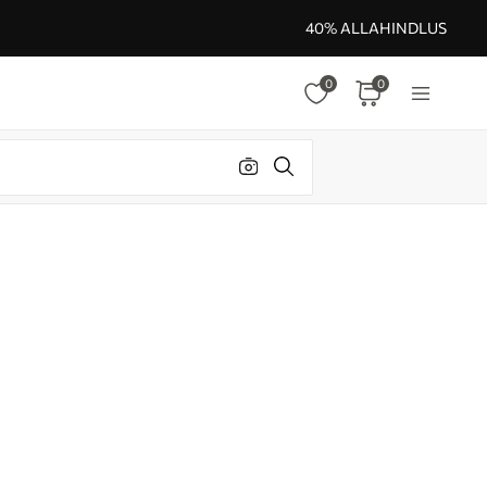
40% ALLAHINDLUS
0
0