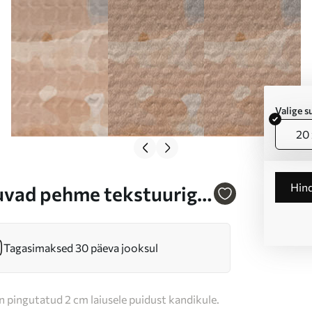
Valige 
20 
Hin
uvad pehme tekstuuriga
Tagasimaksed 30 päeva jooksul
n pingutatud 2 cm laiusele puidust kandikule.