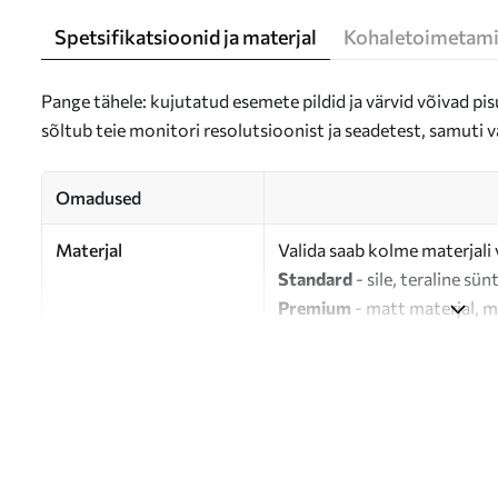
Spetsifikatsioonid ja materjal
Kohaletoimetami
Pange tähele: kujutatud esemete pildid ja värvid võivad pisu
sõltub teie monitori resolutsioonist ja seadetest, samuti v
Omadused
Materjal
Valida saab kolme materjali 
Standard
- sile, teraline sün
Premium
- matt materjal, m
Eco-Premium
- 100% puuvil
Autor
UWALLS
Artikli number
s36780
Lisaks
Võite lisada lakikihti.