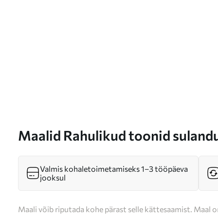
Maalid Rahulikud toonid suland
Nr s36780
Valmis kohaletoimetamiseks 1–3 tööpäeva
jooksul
Maali võib riputada kohe pärast selle kättesaamist. Maal o