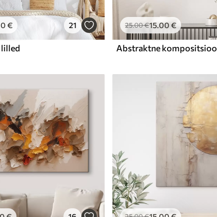
00
€
21
15
.00
€
25
.00
€
lilled
00
€
16
15
.00
€
25
.00
€