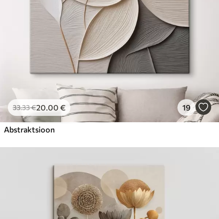
20
.00
€
19
33
.33
€
Abstraktsioon