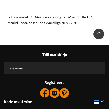
Fototapeedid
Maalide kataloog
Maalid Lilled
Maalid Roosa põsepuna akvarelliga Nr s36136
Telli uudiskirja
Registreeru
Keele muutmine