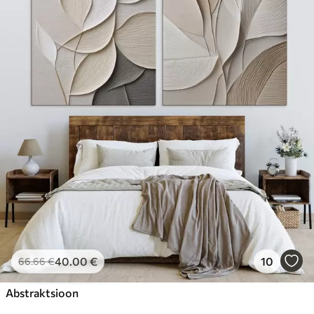
40
.00
€
10
66
.66
€
Abstraktsioon