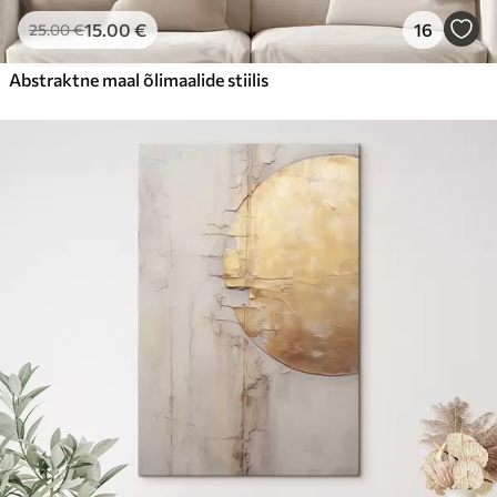
15
.00
€
16
25
.00
€
Abstraktne maal õlimaalide stiilis