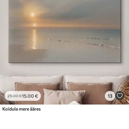
15
.00
€
13
25
.00
€
Koidula mere ääres