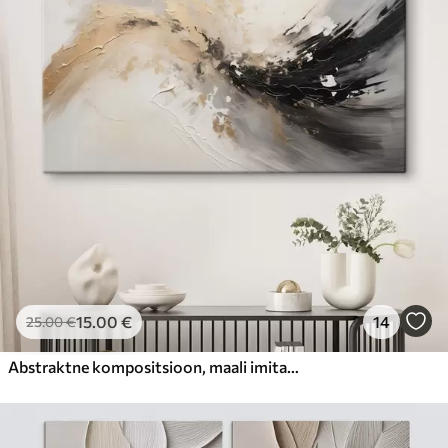
15
.00
€
14
25
.00
€
Abstraktne kompositsioon, maali imitatsioon