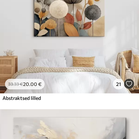
20
.00
€
21
33
.33
€
Abstraktsed lilled