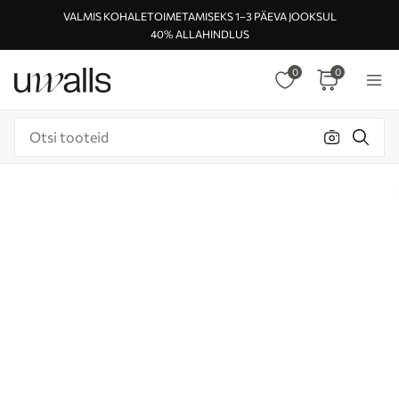
VALMIS KOHALETOIMETAMISEKS 1–3 PÄEVA JOOKSUL
40% ALLAHINDLUS
0
0