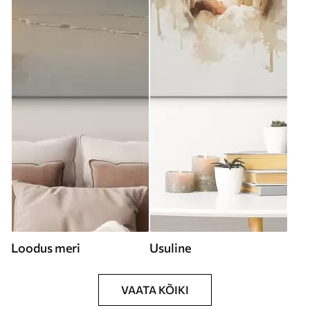
Loodus meri
Usuline
VAATA KÕIKI