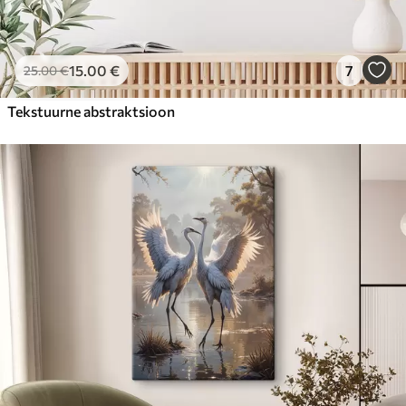
15
.00
€
7
25
.00
€
Tekstuurne abstraktsioon