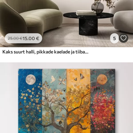
15
.00
€
5
25
.00
€
Kaks suurt halli, pikkade kaelade ja tiibadega kraanat, mis seisavad puudest ümbritsetud udujärves