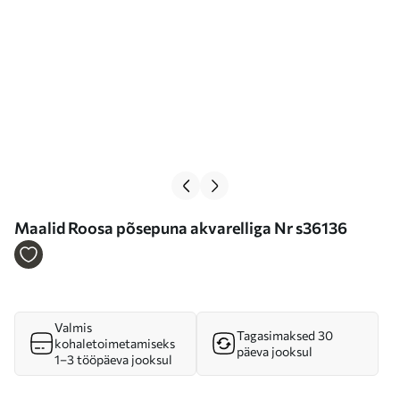
Maalid Roosa põsepuna akvarelliga Nr s36136
Valmis
Tagasimaksed 30
kohaletoimetamiseks
päeva jooksul
1–3 tööpäeva jooksul