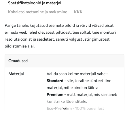
Spetsifikatsioonid ja materjal
Kohaletoimetamine ja maksmine
KKK
Pange tähele: kujutatud esemete pildid ja värvid võivad pisut
erineda veebilehel olevatest piltidest. See sõltub teie monitori
resolutsioonist ja seadetest, samuti valgustustingimustest
pildistamise ajal.
Omadused
Materjal
Valida saab kolme materjali vahel:
Standard
- sile, teraline sünteetiline
materjal, mille pind on läikiv.
Premium
- matt materjal, mis sarnaneb
kunstnike lõuenditele.
Eco-Premium
- 100% puuvillast
valmistatud kvaliteetne lõuend.
Autor
UWALLS