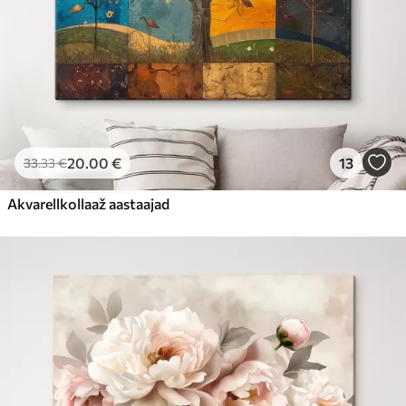
20
.00
€
13
33
.33
€
Akvarellkollaaž aastaajad