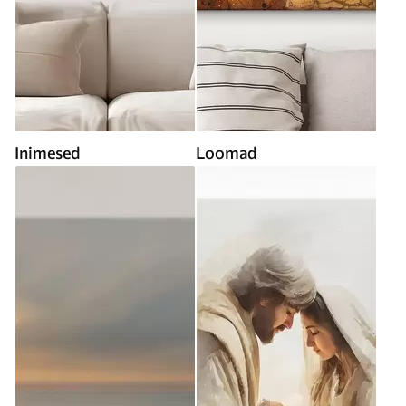
Inimesed
Loomad