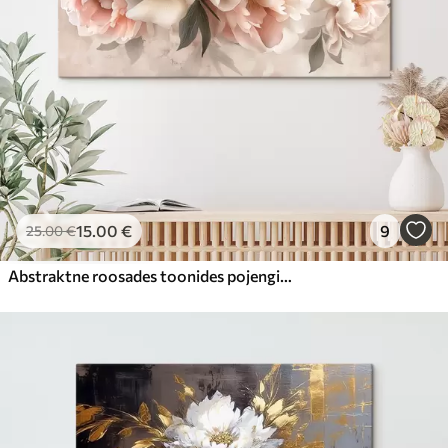
15
.00
€
9
25
.00
€
Abstraktne roosades toonides pojengide kimp