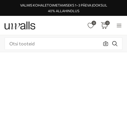
VALMIS KOHALETOIMETAMISEKS 1–3 PÄEVA JOOKSUL
40% ALLAHINDLUS
0
0