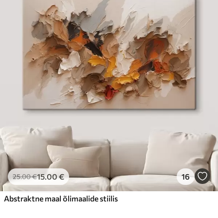
15
.00
€
16
25
.00
€
Abstraktne maal õlimaalide stiilis