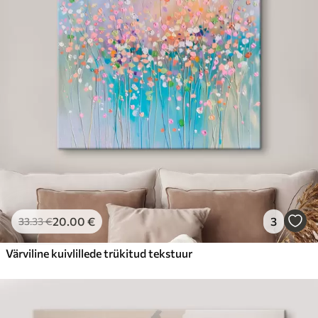
20
.00
€
3
33
.33
€
Värviline kuivlillede trükitud tekstuur