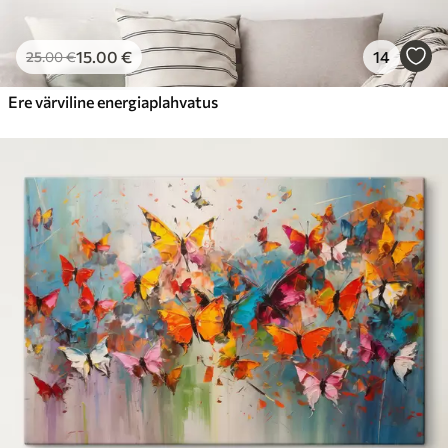
15
.00
€
14
25
.00
€
Ere värviline energiaplahvatus