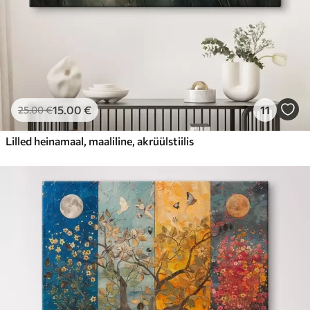
15
.00
€
11
25
.00
€
Lilled heinamaal, maaliline, akrüülstiilis