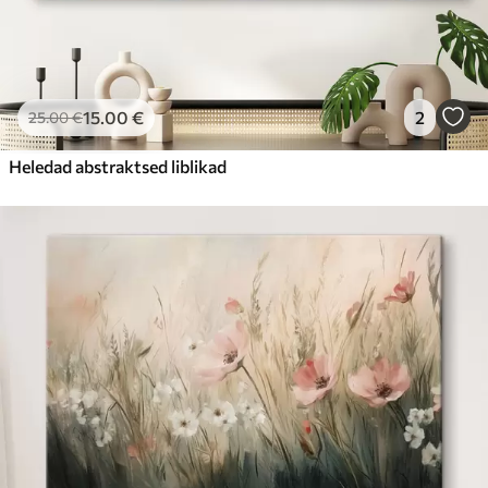
15
.00
€
2
25
.00
€
Heledad abstraktsed liblikad