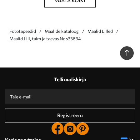
VAATA KÕIKI
Fototapeedid
Maalide kataloog
Maalid Lilled
Maalid Lill, taim ja taevas Nr s33634
Telli uudiskirja
Registreeru
Keele muutmine