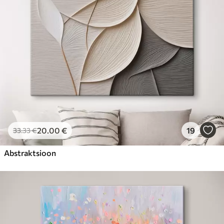
20
.00
€
19
33
.33
€
Abstraktsioon