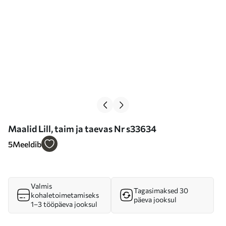
Maalid Lill, taim ja taevas Nr s33634
5
Meeldib
Valmis
Tagasimaksed 30
kohaletoimetamiseks
päeva jooksul
1–3 tööpäeva jooksul