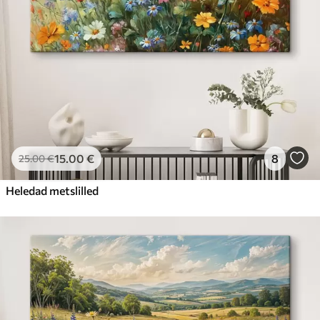
15
.00
€
8
25
.00
€
Heledad metslilled