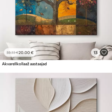
20
.00
€
13
33
.33
€
Akvarellkollaaž aastaajad