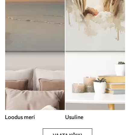
Loodus meri
Usuline