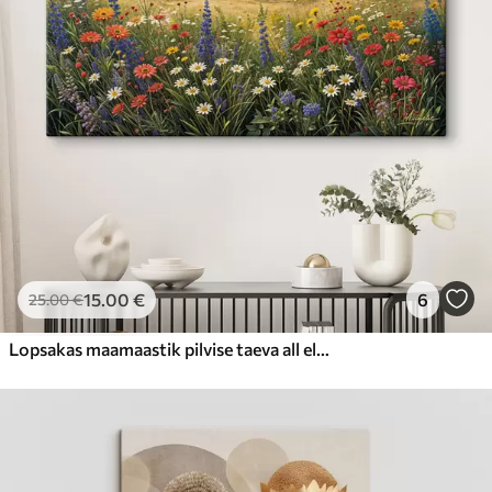
15
.00
€
6
25
.00
€
Lopsakas maamaastik pilvise taeva all elava värviliste lilledega täidetud metslilleniiduga