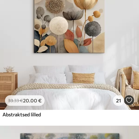
20
.00
€
21
33
.33
€
Abstraktsed lilled