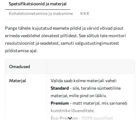
Spetsifikatsioonid ja materjal
Kohaletoimetamine ja maksmine
KKK
Pange tähele: kujutatud esemete pildid ja värvid võivad pisut
erineda veebilehel olevatest piltidest. See sõltub teie monitori
resolutsioonist ja seadetest, samuti valgustustingimustest
pildistamise ajal.
Omadused
Materjal
Valida saab kolme materjali vahel:
Standard
- sile, teraline sünteetiline
materjal, mille pind on läikiv.
Premium
- matt materjal, mis sarnaneb
kunstnike lõuenditele.
Eco-Premium
- 100% puuvillast
valmistatud kvaliteetne lõuend.
Autor
UWALLS