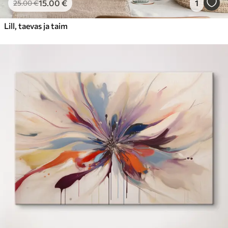
15
.00
€
1
25
.00
€
Lill, taevas ja taim