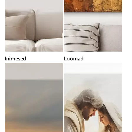
Inimesed
Loomad