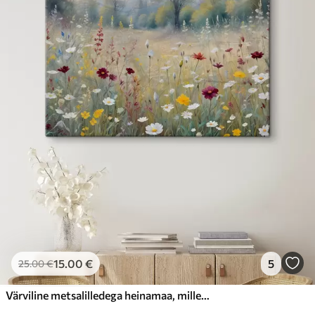
15
.00
€
5
25
.00
€
Värviline metsalilledega heinamaa, mille taustal on ähmane mets