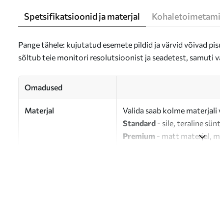
Spetsifikatsioonid ja materjal
Kohaletoimetami
Pange tähele: kujutatud esemete pildid ja värvid võivad pisu
sõltub teie monitori resolutsioonist ja seadetest, samuti v
Omadused
Materjal
Valida saab kolme materjali 
Standard
- sile, teraline sün
Premium
- matt materjal, m
Eco-Premium
- 100% puuvil
Autor
UWALLS
Artikli number
s33672
Lisaks
Võite lisada lakikihti.