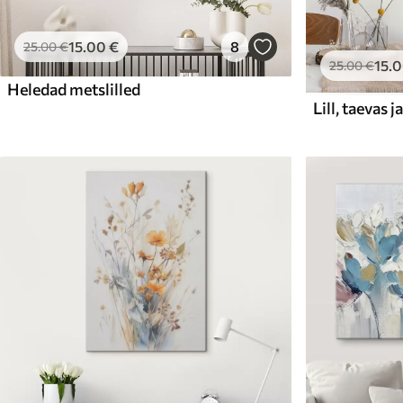
15
.00
€
8
25
.00
€
15
.
25
.00
€
Heledad metslilled
Lill, taevas j