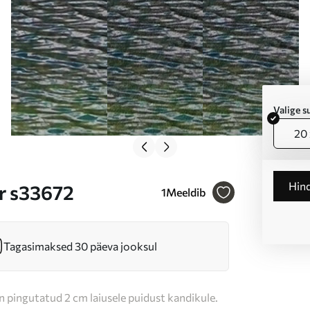
Valige 
20 
Hin
Nr s33672
1
Meeldib
Tagasimaksed 30 päeva jooksul
n pingutatud 2 cm laiusele puidust kandikule.