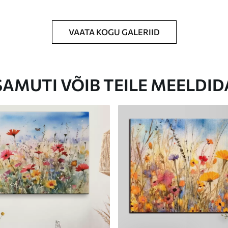
VAATA KOGU GALERIID
Eco-Premium
Hind Alates
23
.00
€
SAMUTI VÕIB TEILE MEELDID