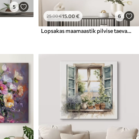
5
15
.00
€
6
25
.00
€
Lopsakas maamaastik pilvise taeva all elava värviliste lilledega täidetud metslilleniiduga