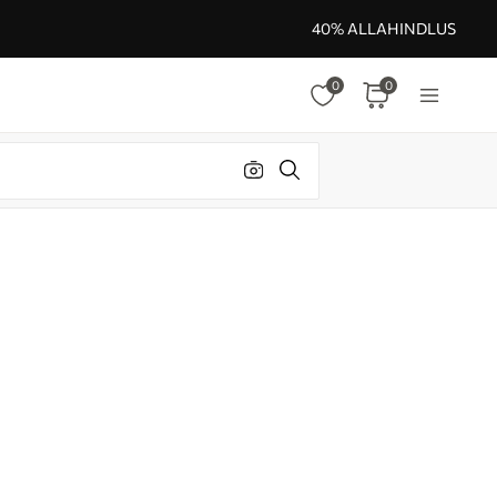
40% ALLAHINDLUS
0
0