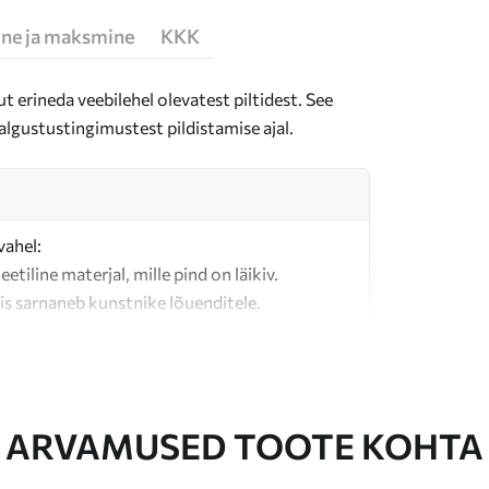
ne ja maksmine
KKK
t erineda veebilehel olevatest piltidest. See
algustustingimustest pildistamise ajal.
vahel:
teetiline materjal, mille pind on läikiv.
is sarnaneb kunstnike lõuenditele.
last valmistatud kvaliteetne lõuend.
ARVAMUSED TOOTE KOHTA