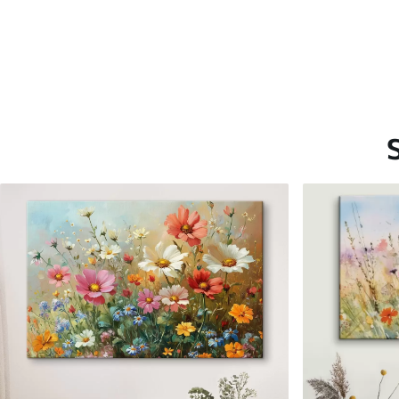
Saadaolevad materjalid
Standard
Premium
Hind Alates
15
.00
€
Hind Alates
19
.00
€