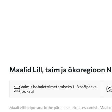
Maalid Lill, taim ja ökoregioon 
Valmis kohaletoimetamiseks 1–3 tööpäeva
jooksul
Maali võib riputada kohe pärast selle kättesaamist. Maal o