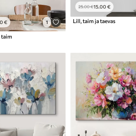
15
.00
€
25
.00
€
Lill, taim ja taevas
00
€
1
a taim