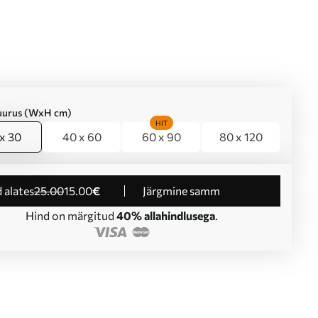
suurus (WxH cm)
HIT
x 30
40 x 60
60 x 90
80 x 120
d alates
25
.00
15
.00
€
Järgmine samm
Hind on märgitud
40% allahindlusega
.