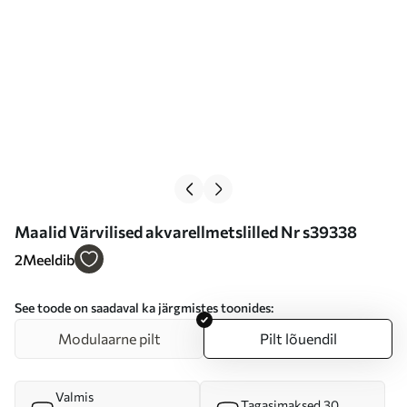
Maalid Värvilised akvarellmetslilled Nr s39338
2
Meeldib
See toode on saadaval ka järgmistes toonides:
Modulaarne pilt
Pilt lõuendil
Valmis
Tagasimaksed 30