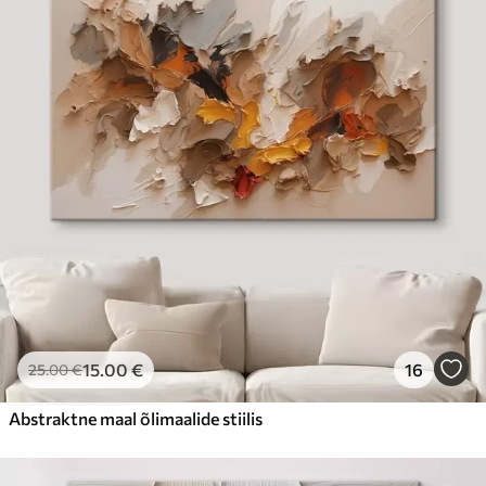
15
.00
€
16
25
.00
€
Abstraktne maal õlimaalide stiilis