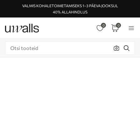
VALMIS KOHALETOIMETAMISEKS 1–3 PÄEVA JOOKSUL
40% ALLAHINDLUS
0
0