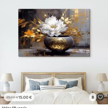
15
.00
€
8
25
.00
€
Valge lill vaasis