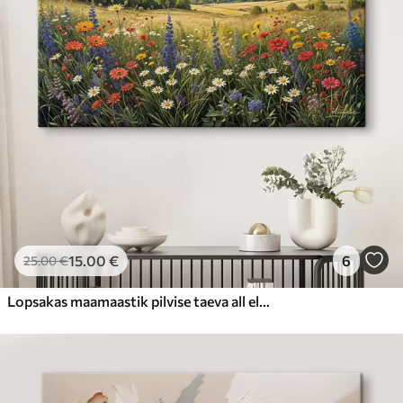
Hind Alates
23
.00
€
15
.00
€
6
25
.00
€
Lopsakas maamaastik pilvise taeva all elava värviliste lilledega täidetud metslilleniiduga