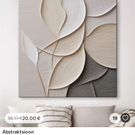
20
.00
€
19
33
.33
€
Abstraktsioon