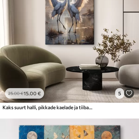
15
.00
€
5
25
.00
€
Kaks suurt halli, pikkade kaelade ja tiibadega kraanat, mis seisavad puudest ümbritsetud udujärves