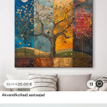
20
.00
€
13
33
.33
€
Akvarellkollaaž aastaajad