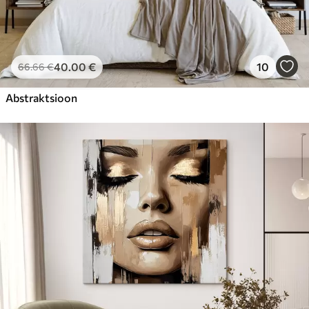
40
.00
€
10
66
.66
€
Abstraktsioon