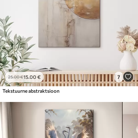
15
.00
€
7
25
.00
€
Tekstuurne abstraktsioon