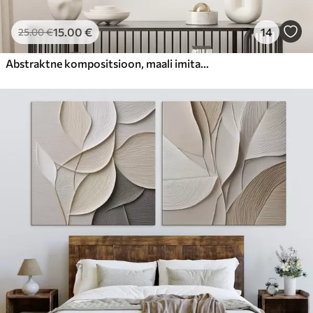
15
.00
€
14
25
.00
€
Abstraktne kompositsioon, maali imitatsioon