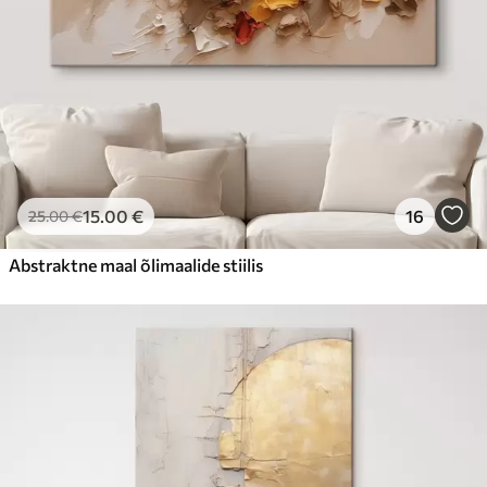
15
.00
€
16
25
.00
€
Abstraktne maal õlimaalide stiilis