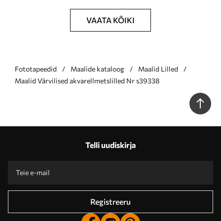
VAATA KÕIKI
Fototapeedid
Maalide kataloog
Maalid Lilled
Maalid Värvilised akvarellmetslilled Nr s39338
Telli uudiskirja
Registreeru