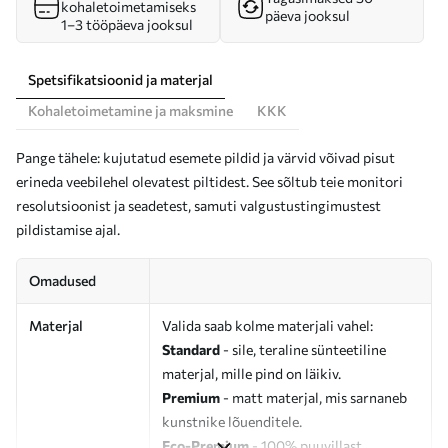
kohaletoimetamiseks
päeva jooksul
1–3 tööpäeva jooksul
Spetsifikatsioonid ja materjal
Kohaletoimetamine ja maksmine
KKK
Pange tähele: kujutatud esemete pildid ja värvid võivad pisut
erineda veebilehel olevatest piltidest. See sõltub teie monitori
resolutsioonist ja seadetest, samuti valgustustingimustest
pildistamise ajal.
Omadused
Materjal
Valida saab kolme materjali vahel:
Standard
- sile, teraline sünteetiline
materjal, mille pind on läikiv.
Premium
- matt materjal, mis sarnaneb
kunstnike lõuenditele.
Eco-Premium
- 100% puuvillast