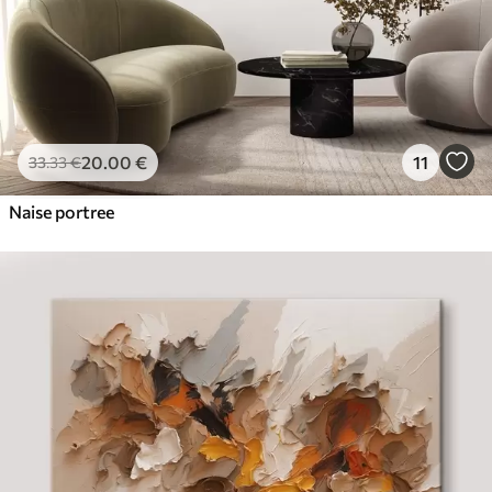
20
.00
€
11
33
.33
€
Naise portree