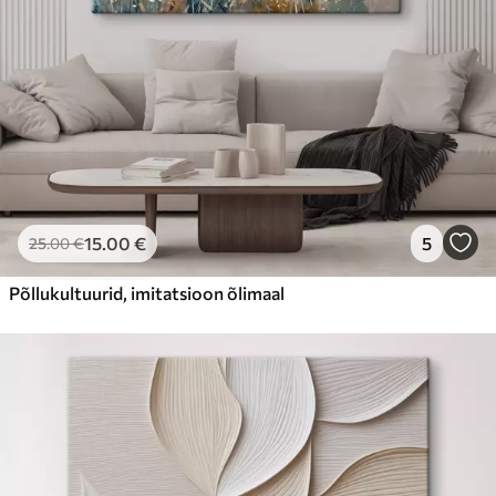
15
.00
€
5
25
.00
€
Põllukultuurid, imitatsioon õlimaal