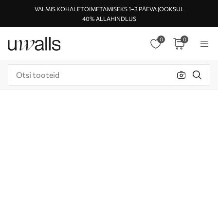
VALMIS KOHALETOIMETAMISEKS 1–3 PÄEVA JOOKSUL
40% ALLAHINDLUS
0
0