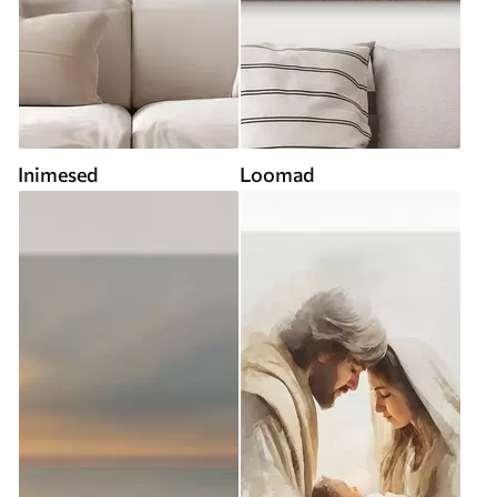
Inimesed
Loomad