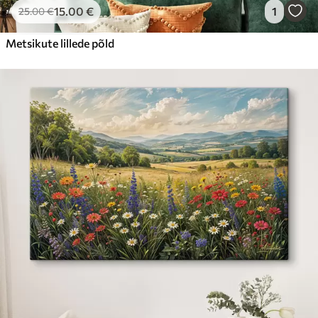
15
.00
€
1
25
.00
€
Metsikute lillede põld