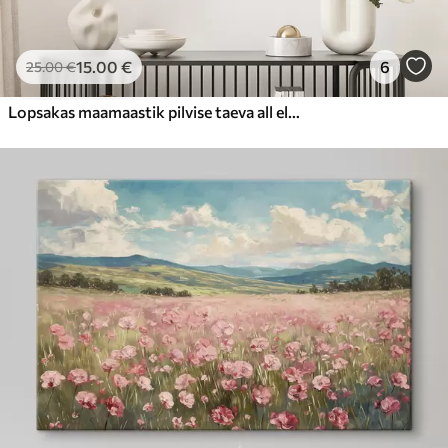
15
.00
€
6
25
.00
€
Lopsakas maamaastik pilvise taeva all elava värviliste lilledega täidetud metslilleniiduga