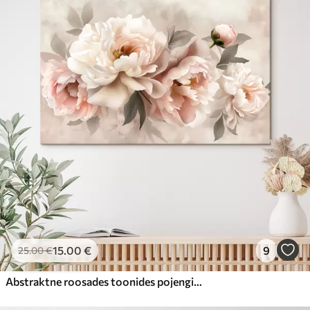
15
.00
€
9
25
.00
€
Abstraktne roosades toonides pojengide kimp