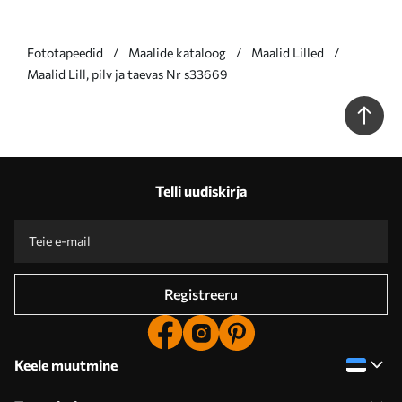
Fototapeedid
Maalide kataloog
Maalid Lilled
Maalid Lill, pilv ja taevas Nr s33669
Telli uudiskirja
Registreeru
Keele muutmine