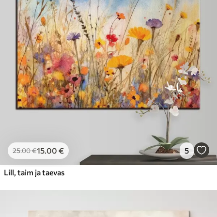
15
.00
€
5
25
.00
€
Lill, taim ja taevas