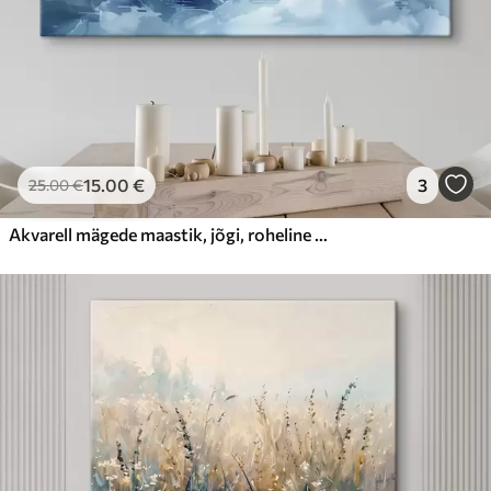
15
.00
€
3
25
.00
€
Akvarell mägede maastik, jõgi, roheline ja sinine värvid