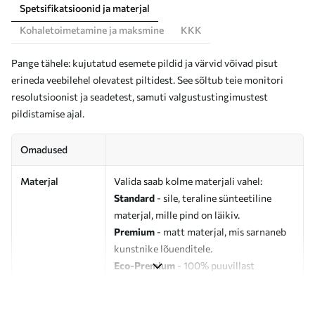
Spetsifikatsioonid ja materjal
Kohaletoimetamine ja maksmine
KKK
Pange tähele: kujutatud esemete pildid ja värvid võivad pisut
erineda veebilehel olevatest piltidest. See sõltub teie monitori
resolutsioonist ja seadetest, samuti valgustustingimustest
pildistamise ajal.
Omadused
Materjal
Valida saab kolme materjali vahel:
Standard
- sile, teraline sünteetiline
materjal, mille pind on läikiv.
Premium
- matt materjal, mis sarnaneb
kunstnike lõuenditele.
Eco-Premium
- 100% puuvillast
valmistatud kvaliteetne lõuend.
Autor
UWALLS