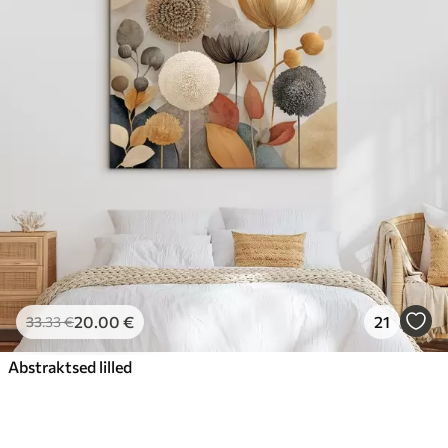
20
.00
€
21
33
.33
€
Abstraktsed lilled