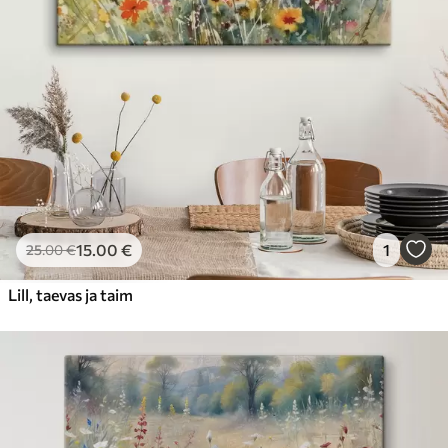
15
.00
€
1
25
.00
€
Lill, taevas ja taim