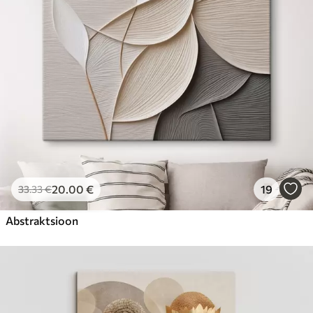
20
.00
€
19
33
.33
€
Abstraktsioon