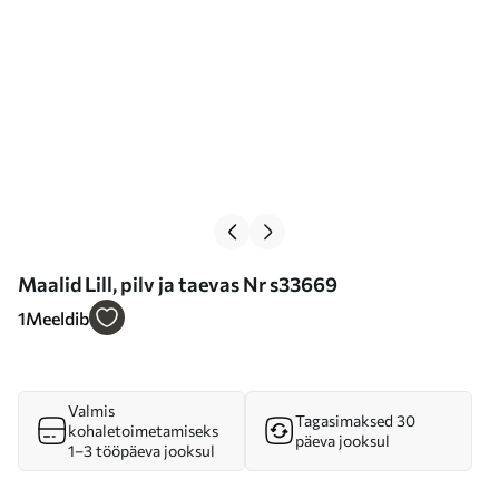
Maalid Lill, pilv ja taevas Nr s33669
1
Meeldib
Valmis
Tagasimaksed 30
kohaletoimetamiseks
päeva jooksul
1–3 tööpäeva jooksul