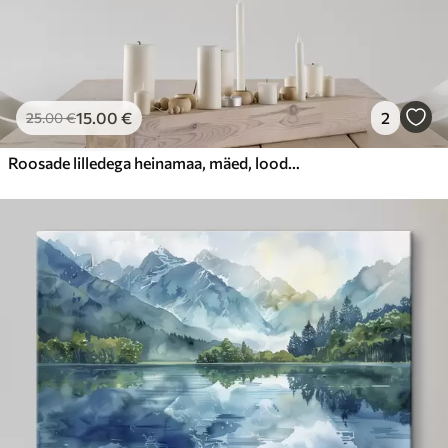
15
.00
€
2
25
.00
€
Roosade lilledega heinamaa, mäed, loodusmaastik, sinine taevas pilvedega, akrüül