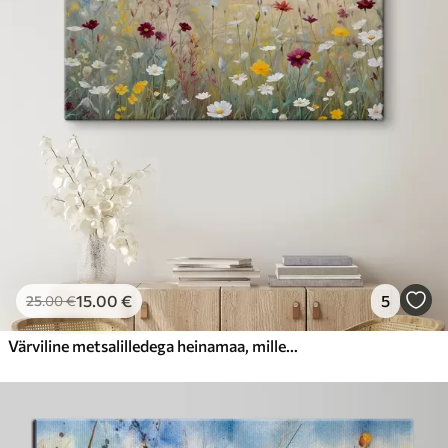
15
.00
€
5
25
.00
€
Värviline metsalilledega heinamaa, mille taustal on ähmane mets