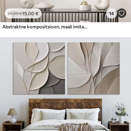
15
.00
€
14
25
.00
€
Abstraktne kompositsioon, maali imitatsioon