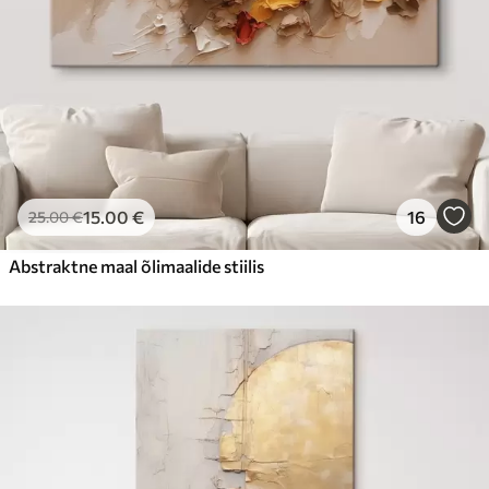
15
.00
€
16
25
.00
€
Abstraktne maal õlimaalide stiilis