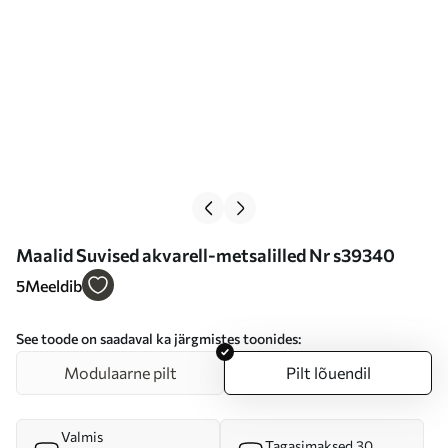
Maalid Suvised akvarell-metsalilled Nr s39340
5
Meeldib
See toode on saadaval ka järgmistes toonides:
Modulaarne pilt
Pilt lõuendil
Valmis
Tagasimaksed 30