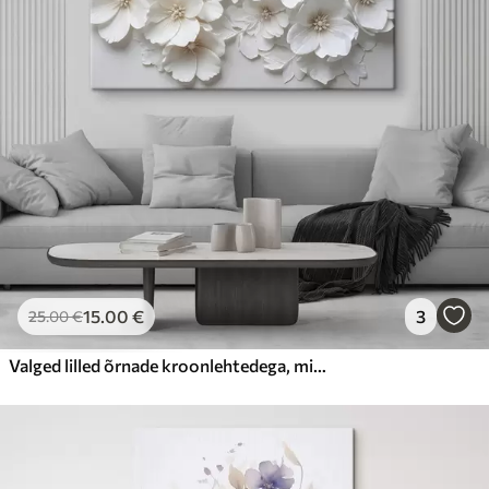
Hind Alates
23
.00
€
15
.00
€
3
25
.00
€
Valged lilled õrnade kroonlehtedega, mis on paigutatud kauni lillemustriga heledal taustal