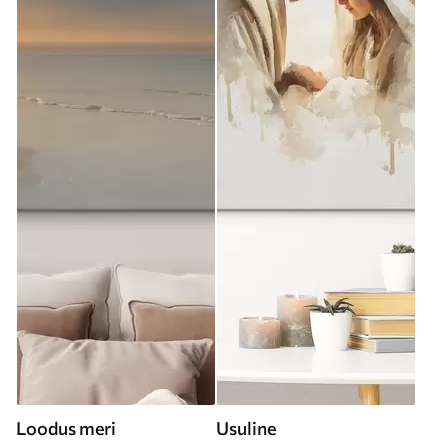
Loodus meri
Usuline