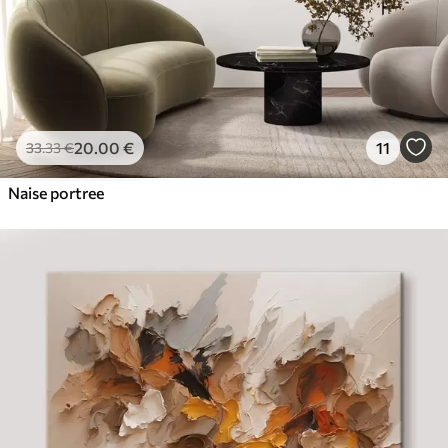
20
.00
€
11
33
.33
€
Naise portree