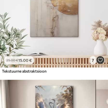
15
.00
€
7
25
.00
€
Tekstuurne abstraktsioon