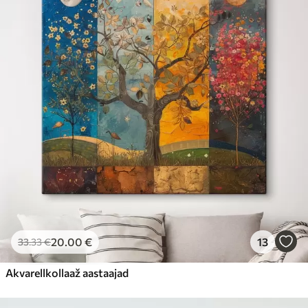
20
.00
€
13
33
.33
€
Akvarellkollaaž aastaajad