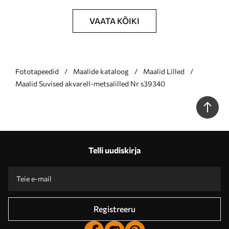
VAATA KÕIKI
Fototapeedid
Maalide kataloog
Maalid Lilled
Maalid Suvised akvarell-metsalilled Nr s39340
Telli uudiskirja
Registreeru