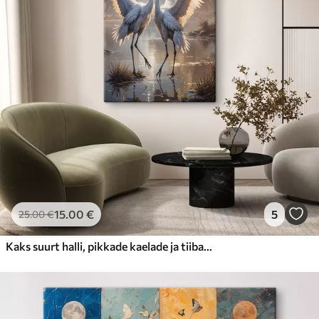
15
.00
€
5
25
.00
€
Kaks suurt halli, pikkade kaelade ja tiibadega kraanat, mis seisavad puudest ümbritsetud udujärves