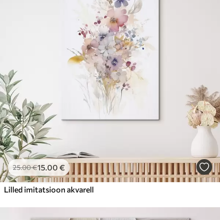
15
.00
€
25
.00
€
Lilled imitatsioon akvarell