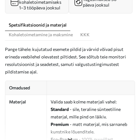
kohaletoimetamiseks
päeva jooksul
1–3 tööpäeva jooksul
Spetsifikatsioonid ja materjal
Kohaletoimetamine ja maksmine
KKK
Pange tähele: kujutatud esemete pildid ja värvid võivad pisut
erineda veebilehel olevatest piltidest. See sõltub teie monitori
resolutsioonist ja seadetest, samuti valgustustingimustest
pildistamise ajal.
Omadused
Materjal
Valida saab kolme materjali vahel:
Standard
- sile, teraline sünteetiline
materjal, mille pind on läikiv.
Premium
- matt materjal, mis sarnaneb
kunstnike lõuenditele.
Eco-Premium
- 100% puuvillast