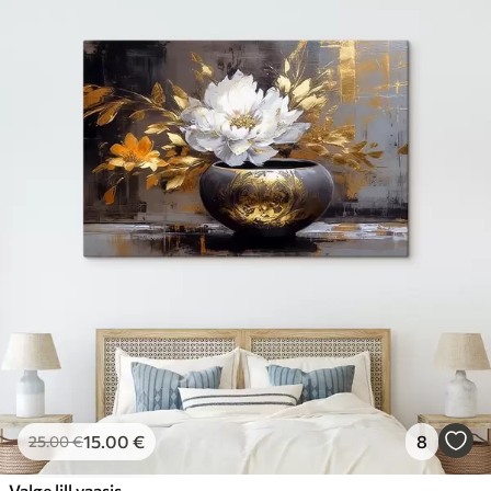
15
.00
€
8
25
.00
€
Valge lill vaasis