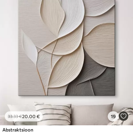
20
.00
€
19
33
.33
€
Abstraktsioon