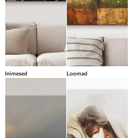
Inimesed
Loomad