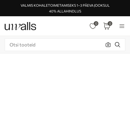
VALMIS KOHALETOIMETAMISEKS 1–3 PÄEVA JOOKSUL
40% ALLAHINDLUS
0
0