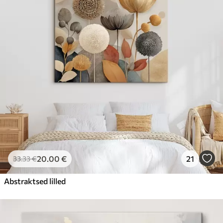
20
.00
€
21
33
.33
€
Abstraktsed lilled