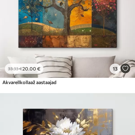
20
.00
€
13
33
.33
€
Akvarellkollaaž aastaajad