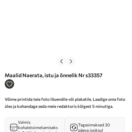
Maalid Naerata, istu ja õnnelik Nr s33357
Võime printida teie foto lõuendile või plakatile. Laadige oma foto
üles ja kohandage seda meie redaktoris kõigest 5 minutiga.
Valmis
Tagasimaksed 30
kohaletoimetamiseks
päeva jooksul