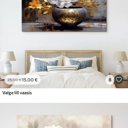
15
.00
€
8
25
.00
€
Valge lill vaasis