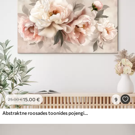
15
.00
€
9
25
.00
€
Abstraktne roosades toonides pojengide kimp