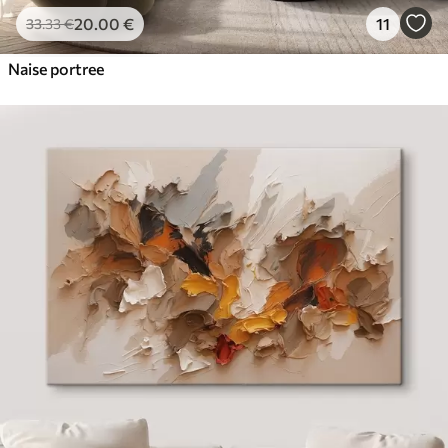
20
.00
€
11
33
.33
€
Naise portree