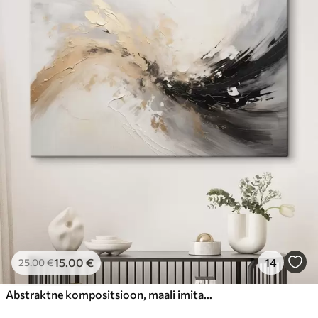
15
.00
€
14
25
.00
€
Abstraktne kompositsioon, maali imitatsioon