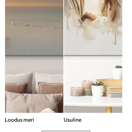
Loodus meri
Usuline