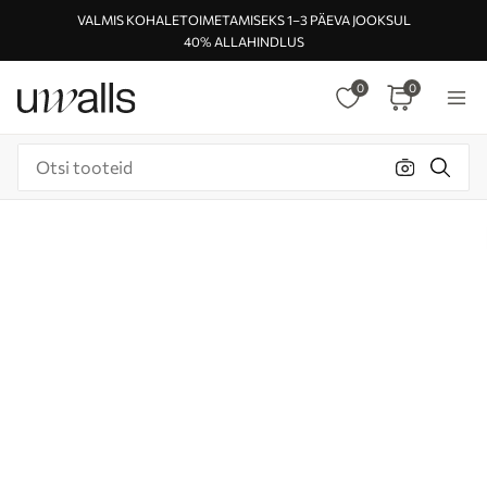
VALMIS KOHALETOIMETAMISEKS 1–3 PÄEVA JOOKSUL
40% ALLAHINDLUS
0
0