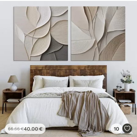
40
.00
€
10
66
.66
€