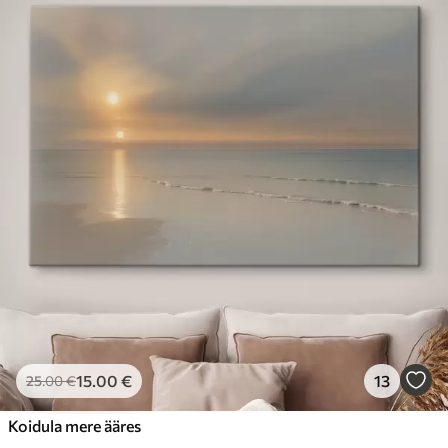
15
.00
€
13
25
.00
€
Koidula mere ääres