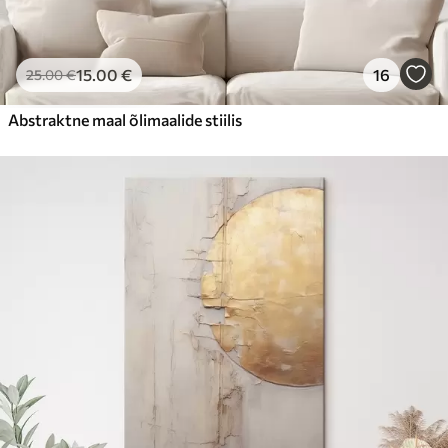
15
.00
€
16
25
.00
€
Abstraktne maal õlimaalide stiilis