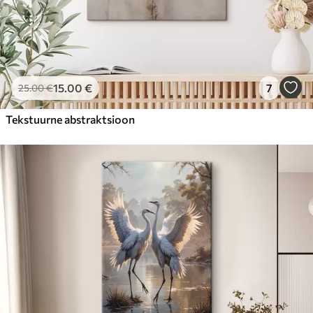
15
.00
€
7
25
.00
€
Tekstuurne abstraktsioon