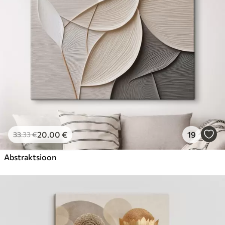
20
.00
€
19
33
.33
€
Abstraktsioon