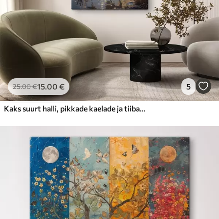
15
.00
€
5
25
.00
€
Kaks suurt halli, pikkade kaelade ja tiibadega kraanat, mis seisavad puudest ümbritsetud udujärves