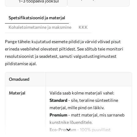
1–3 tööpäeva jooksul
Spetsifikatsioonid ja materjal
Kohaletoimetamine ja maksmine
KKK
Pange tähele: kujutatud esemete pildid ja värvid võivad pisut
erineda veebilehel olevatest piltidest. See sõltub teie monitori
resolutsioonist ja seadetest, samuti valgustustingimustest
pildistamise ajal.
Omadused
Materjal
Valida saab kolme materjali vahel:
Standard
- sile, teraline sünteetiline
materjal, mille pind on läikiv.
Premium
- matt materjal, mis sarnaneb
kunstnike lõuenditele.
Eco-Premium
- 100% puuvillast
valmistatud kvaliteetne lõuend.