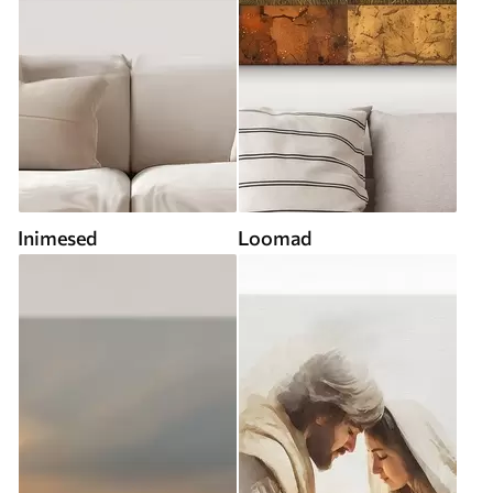
Inimesed
Loomad