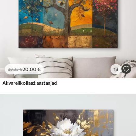
20
.00
€
13
33
.33
€
Akvarellkollaaž aastaajad