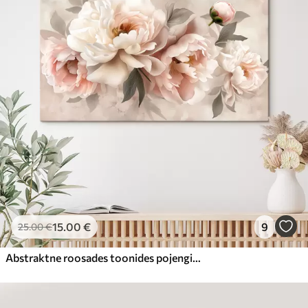
15
.00
€
9
25
.00
€
Abstraktne roosades toonides pojengide kimp