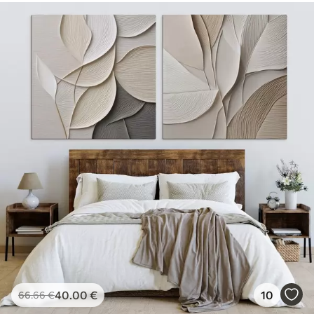
40
.00
€
10
66
.66
€