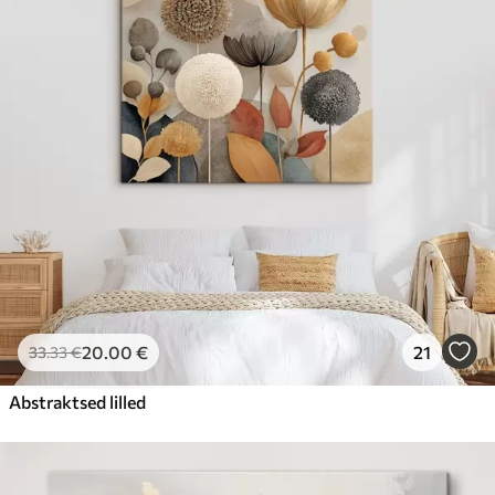
20
.00
€
21
33
.33
€
Abstraktsed lilled