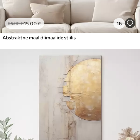
15
.00
€
16
25
.00
€
Abstraktne maal õlimaalide stiilis