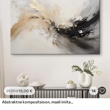
15
.00
€
14
25
.00
€
Abstraktne kompositsioon, maali imitatsioon