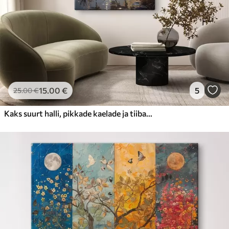
15
.00
€
5
25
.00
€
Kaks suurt halli, pikkade kaelade ja tiibadega kraanat, mis seisavad puudest ümbritsetud udujärves