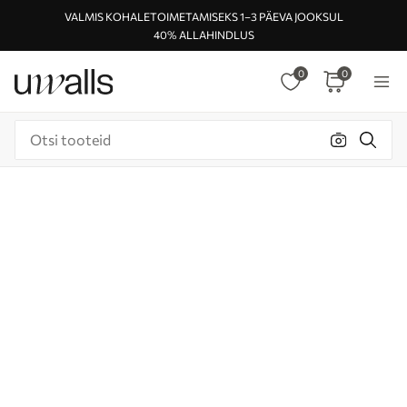
VALMIS KOHALETOIMETAMISEKS 1–3 PÄEVA JOOKSUL
40% ALLAHINDLUS
0
0