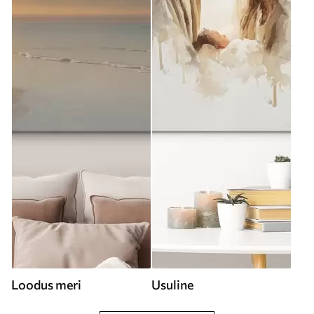
Loodus meri
Usuline