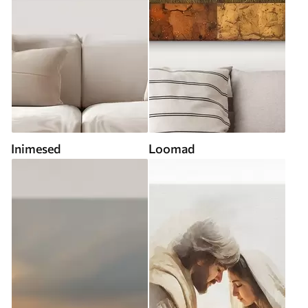
Inimesed
Loomad