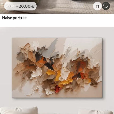
20
.00
€
11
33
.33
€
Naise portree