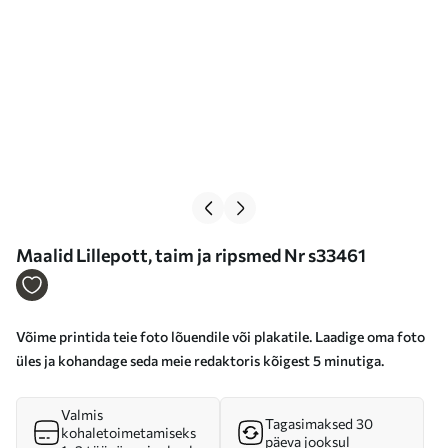
Maalid Lillepott, taim ja ripsmed Nr s33461
Võime printida teie foto lõuendile või plakatile. Laadige oma foto
üles ja kohandage seda meie redaktoris kõigest 5 minutiga.
Valmis
Tagasimaksed 30
kohaletoimetamiseks
päeva jooksul