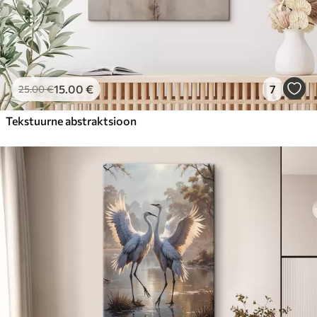
15
.00
€
7
25
.00
€
Tekstuurne abstraktsioon