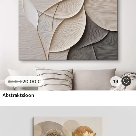
20
.00
€
19
33
.33
€
Abstraktsioon