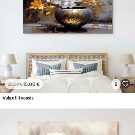
15
.00
€
8
25
.00
€
Valge lill vaasis