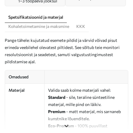
1–3 tööpäeva jooksul
Spetsifikatsioonid ja materjal
Kohaletoimetamine ja maksmine
KKK
Pange tähele: kujutatud esemete pildid ja värvid võivad pisut
erineda veebilehel olevatest piltidest. See sõltub teie monitori
resolutsioonist ja seadetest, samuti valgustustingimustest
pildistamise ajal.
Omadused
Materjal
Valida saab kolme materjali vahel:
Standard
- sile, teraline sünteetiline
materjal, mille pind on läikiv.
Premium
- matt materjal, mis sarnaneb
kunstnike lõuenditele.
Eco-Premium
- 100% puuvillast
valmistatud kvaliteetne lõuend.