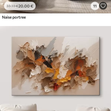
20
.00
€
11
33
.33
€
Naise portree