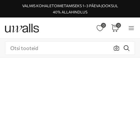
VALMIS KOHALETOIMETAMISEKS 1–3 PÄEVA JOOKSUL
40% ALLAHINDLUS
0
0