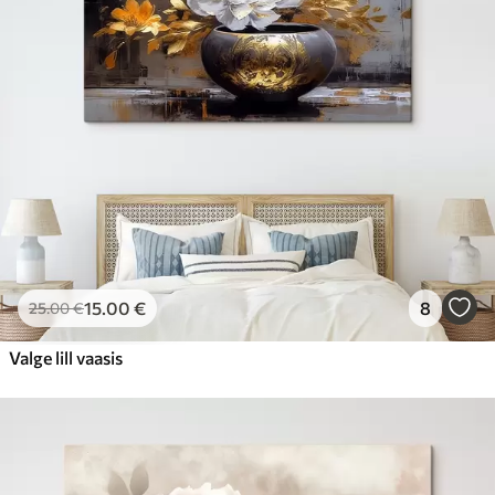
15
.00
€
8
25
.00
€
Valge lill vaasis