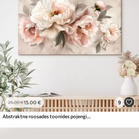
15
.00
€
9
25
.00
€
Abstraktne roosades toonides pojengide kimp