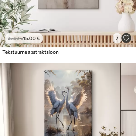
15
.00
€
7
25
.00
€
Tekstuurne abstraktsioon