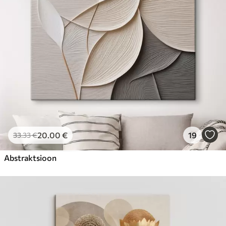
20
.00
€
19
33
.33
€
Abstraktsioon