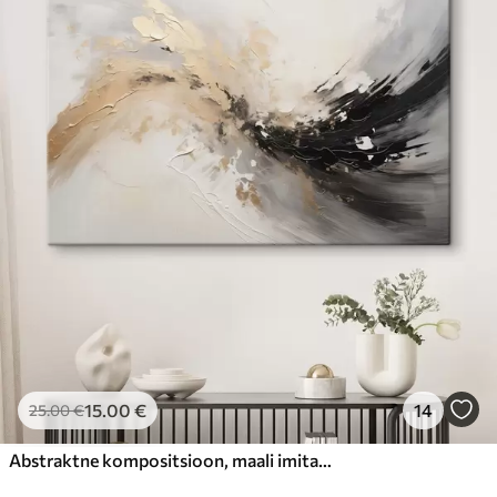
15
.00
€
14
25
.00
€
Abstraktne kompositsioon, maali imitatsioon