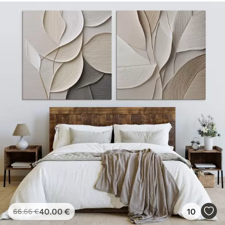
40
.00
€
10
66
.66
€