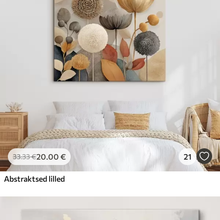
20
.00
€
21
33
.33
€
Abstraktsed lilled