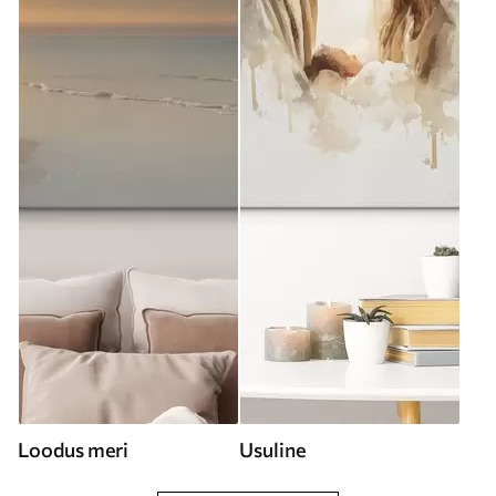
Loodus meri
Usuline