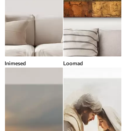
Inimesed
Loomad