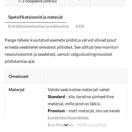
1–3 tööpäeva jooksul
Spetsifikatsioonid ja materjal
Kohaletoimetamine ja maksmine
KKK
Pange tähele: kujutatud esemete pildid ja värvid võivad pisut
erineda veebilehel olevatest piltidest. See sõltub teie monitori
resolutsioonist ja seadetest, samuti valgustustingimustest
pildistamise ajal.
Omadused
Materjal
Valida saab kolme materjali vahel:
Standard
- sile, teraline sünteetiline
materjal, mille pind on läikiv.
Premium
- matt materjal, mis sarnaneb
kunstnike lõuenditele.
Eco-Premium
- 100% puuvillast
valmistatud kvaliteetne lõuend.