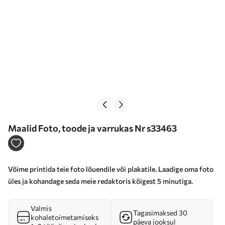
Maalid Foto, toode ja varrukas Nr s33463
Võime printida teie foto lõuendile või plakatile. Laadige oma foto
üles ja kohandage seda meie redaktoris kõigest 5 minutiga.
Valmis
Tagasimaksed 30
kohaletoimetamiseks
päeva jooksul