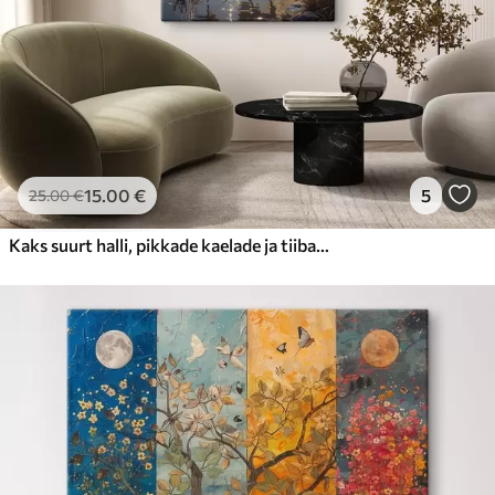
15
.00
€
5
25
.00
€
Kaks suurt halli, pikkade kaelade ja tiibadega kraanat, mis seisavad puudest ümbritsetud udujärves