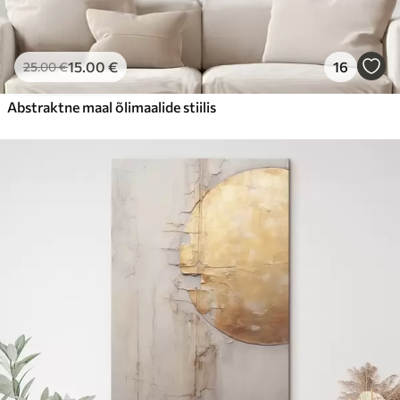
15
.00
€
16
25
.00
€
Abstraktne maal õlimaalide stiilis