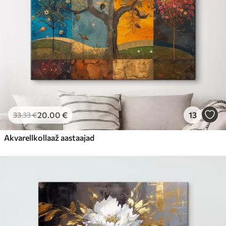
20
.00
€
13
33
.33
€
Akvarellkollaaž aastaajad