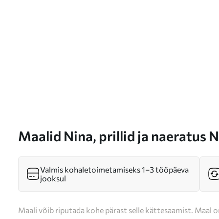
Maalid Nina, prillid ja naeratus 
Valmis kohaletoimetamiseks 1–3 tööpäeva
jooksul
Maali võib riputada kohe pärast selle kättesaamist. Maal o