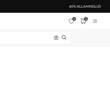
40% ALLAHINDLUS
0
0