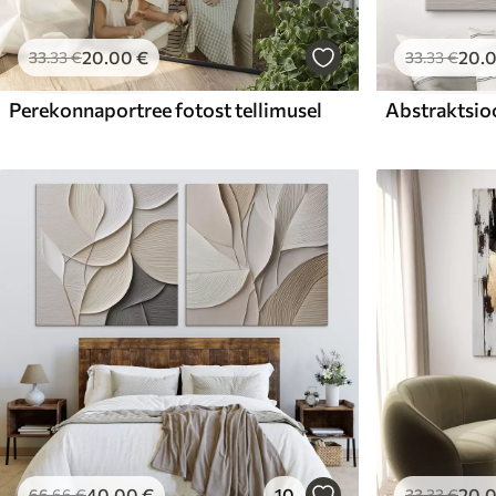
20
.00
€
20
.
33
.33
€
33
.33
€
Perekonnaportree fotost tellimusel
Abstraktsio
40
.00
€
10
20
.
66
.66
€
33
.33
€