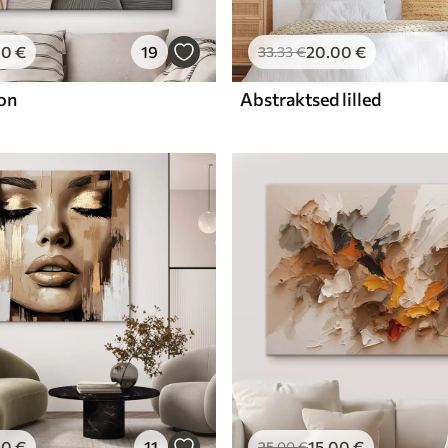
00
€
19
20
.00
€
33
.33
€
on
Abstraktsed lilled
00
€
11
15
.00
€
25
.00
€