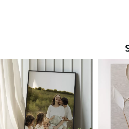
Saadaolevad materjalid
Standard
Premium
Hind Alates
15
.00
€
Hind Alates
19
.00
€