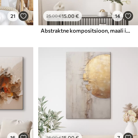
21
15
.00
€
14
25
.00
€
Abstraktne kompositsioon, maali imitatsioon
16
15
.00
€
7
25
.00
€