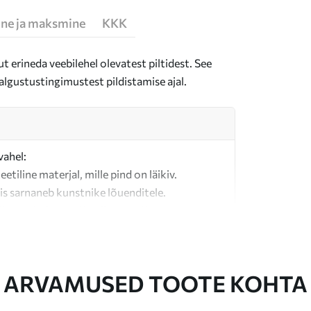
ne ja maksmine
KKK
t erineda veebilehel olevatest piltidest. See
algustustingimustest pildistamise ajal.
vahel:
teetiline materjal, mille pind on läikiv.
is sarnaneb kunstnike lõuenditele.
last valmistatud kvaliteetne lõuend.
ARVAMUSED TOOTE KOHTA