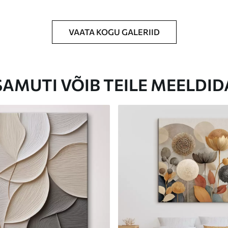
VAATA KOGU GALERIID
Eco-Premium
Hind Alates
23
.00
€
SAMUTI VÕIB TEILE MEELDID