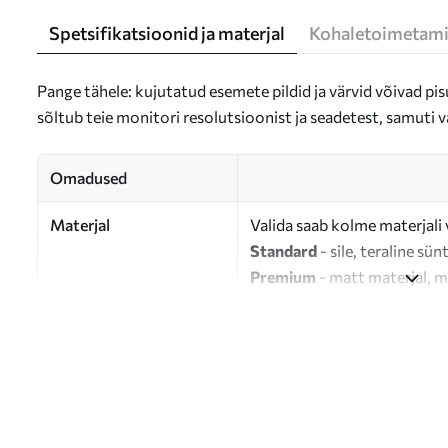
Spetsifikatsioonid ja materjal
Kohaletoimetami
Pange tähele: kujutatud esemete pildid ja värvid võivad pisu
sõltub teie monitori resolutsioonist ja seadetest, samuti v
Omadused
Materjal
Valida saab kolme materjali 
Standard
- sile, teraline sün
Premium
- matt materjal, m
Eco-Premium
- 100% puuvil
Autor
UWALLS
Artikli number
s33255
Lisaks
Võite lisada lakikihti.