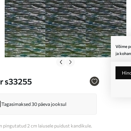
Võime pr
ja kohan
Hin
Nr s33255
Tagasimaksed 30 päeva jooksul
n pingutatud 2 cm laiusele puidust kandikule.