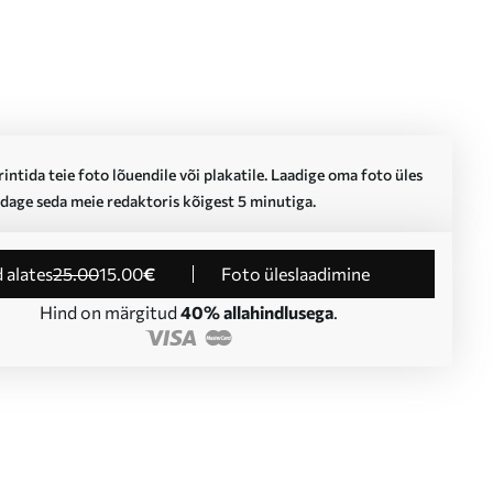
intida teie foto lõuendile või plakatile. Laadige oma foto üles
dage seda meie redaktoris kõigest 5 minutiga.
d alates
25
.00
15
.00
€
Foto üleslaadimine
Hind on märgitud
40% allahindlusega
.