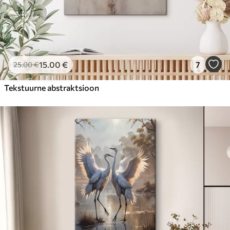
15
.00
€
7
25
.00
€
Tekstuurne abstraktsioon