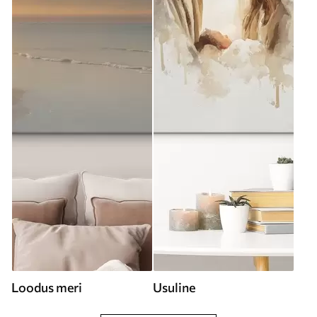
Loodus meri
Usuline