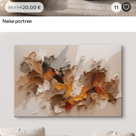
20
.00
€
11
33
.33
€
Naise portree