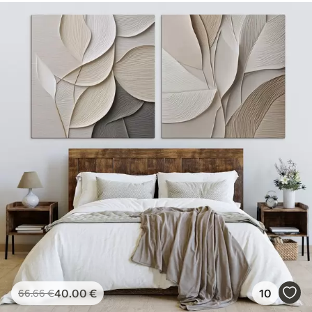
40
.00
€
10
66
.66
€