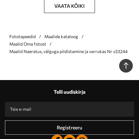
VAATA KÕIKI
Fototapeedid
Maalide kataloog
Maalid Oma fotost
Maalid Naeratus, välguga pildistamine ja varrukas Nr s33244
Telli uudiskirja
Registreeru