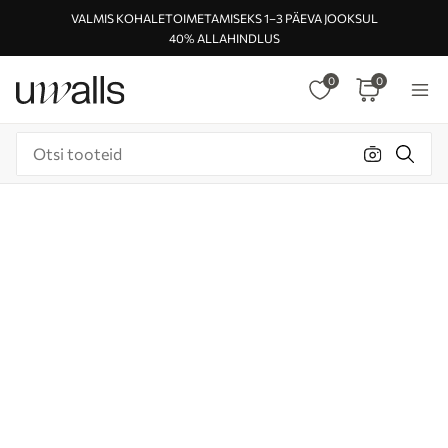
VALMIS KOHALETOIMETAMISEKS 1–3 PÄEVA JOOKSUL
40% ALLAHINDLUS
0
0