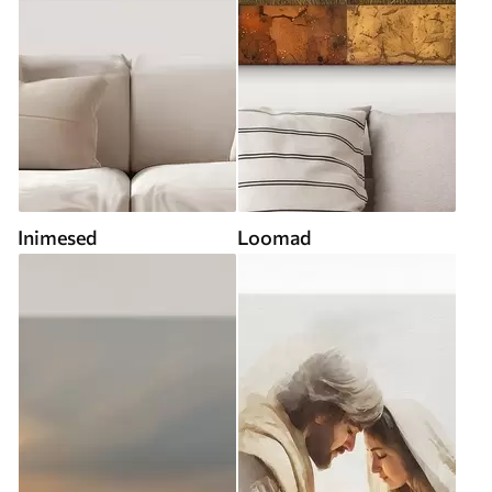
Inimesed
Loomad