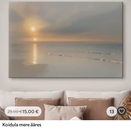
15
.00
€
13
25
.00
€
Koidula mere ääres