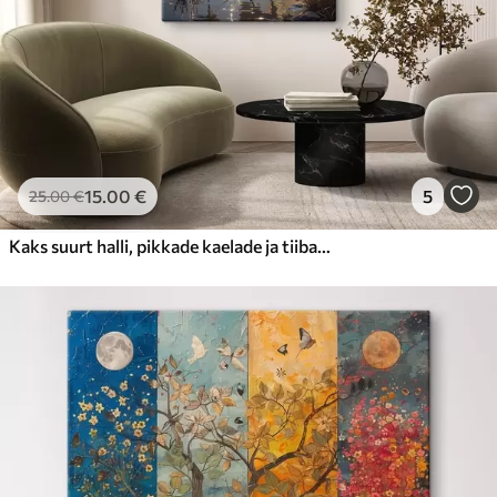
15
.00
€
5
25
.00
€
Kaks suurt halli, pikkade kaelade ja tiibadega kraanat, mis seisavad puudest ümbritsetud udujärves