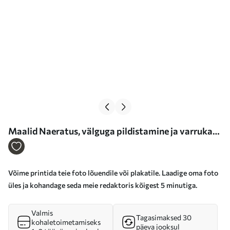
Maalid Naeratus, välguga pildistamine ja varrukas
Nr s33244
Võime printida teie foto lõuendile või plakatile. Laadige oma foto
üles ja kohandage seda meie redaktoris kõigest 5 minutiga.
Valmis
Tagasimaksed 30
kohaletoimetamiseks
päeva jooksul