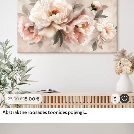
15
.00
€
9
25
.00
€
Abstraktne roosades toonides pojengide kimp