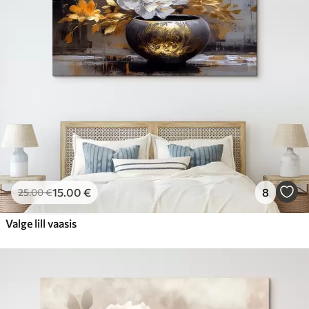
15
.00
€
8
25
.00
€
Valge lill vaasis