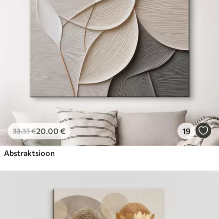
20
.00
€
19
33
.33
€
Abstraktsioon