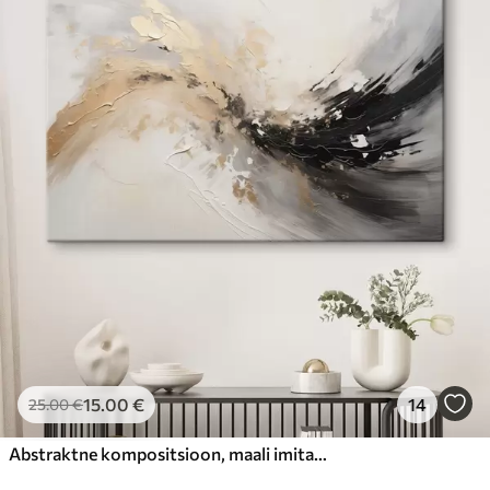
15
.00
€
14
25
.00
€
Abstraktne kompositsioon, maali imitatsioon