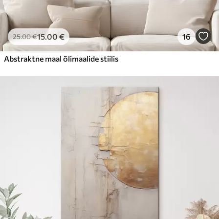
15
.00
€
16
25
.00
€
Abstraktne maal õlimaalide stiilis