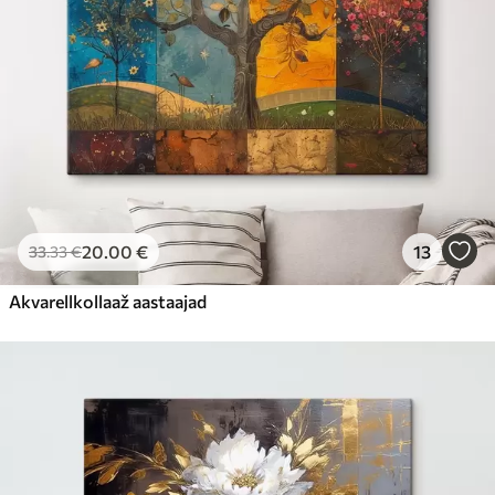
20
.00
€
13
33
.33
€
Akvarellkollaaž aastaajad