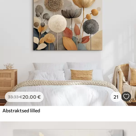
20
.00
€
21
33
.33
€
Abstraktsed lilled