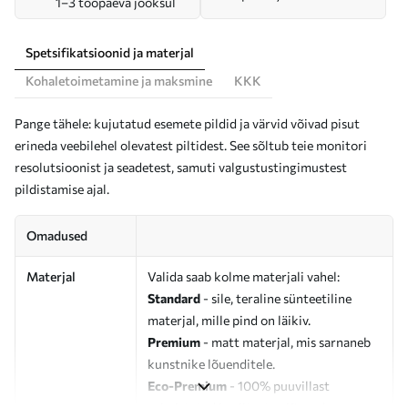
1–3 tööpäeva jooksul
Spetsifikatsioonid ja materjal
Kohaletoimetamine ja maksmine
KKK
Pange tähele: kujutatud esemete pildid ja värvid võivad pisut
erineda veebilehel olevatest piltidest. See sõltub teie monitori
resolutsioonist ja seadetest, samuti valgustustingimustest
pildistamise ajal.
Omadused
Materjal
Valida saab kolme materjali vahel:
Standard
- sile, teraline sünteetiline
materjal, mille pind on läikiv.
Premium
- matt materjal, mis sarnaneb
kunstnike lõuenditele.
Eco-Premium
- 100% puuvillast
valmistatud kvaliteetne lõuend.