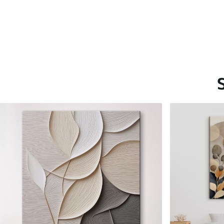
Saadaolevad materjalid
Standard
Premium
Hind Alates
15
.00
€
Hind Alates
19
.00
€