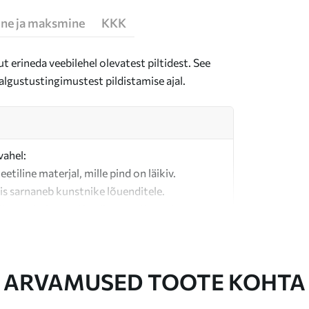
ne ja maksmine
KKK
t erineda veebilehel olevatest piltidest. See
algustustingimustest pildistamise ajal.
vahel:
teetiline materjal, mille pind on läikiv.
is sarnaneb kunstnike lõuenditele.
last valmistatud kvaliteetne lõuend.
ARVAMUSED TOOTE KOHTA