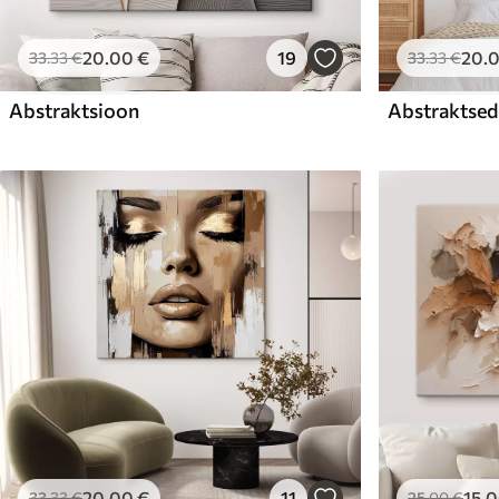
20
.00
€
19
20
.
33
.33
€
33
.33
€
Abstraktsioon
Abstraktsed 
20
.00
€
11
15
.
33
.33
€
25
.00
€