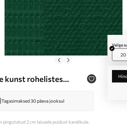
Valige 
20 
Hin
 kunst rohelistes
Tagasimaksed 30 päeva jooksul
n pingutatud 2 cm laiusele puidust kandikule.