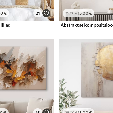
00
€
21
15
.00
€
25
.00
€
lilled
00
€
16
15
.00
€
25
.00
€