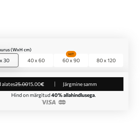
suurus (WxH cm)
HIT
x 30
40 x 60
60 x 90
80 x 120
d alates
25
.00
15
.00
€
Järgmine samm
Hind on märgitud
40% allahindlusega
.