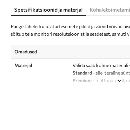
Spetsifikatsioonid ja materjal
Kohaletoimetami
Pange tähele: kujutatud esemete pildid ja värvid võivad pisu
sõltub teie monitori resolutsioonist ja seadetest, samuti v
Omadused
Materjal
Valida saab kolme materjali 
Standard
- sile, teraline sün
Premium
- matt materjal, m
Eco-Premium
- 100% puuvil
Autor
UWALLS
Artikli number
s35985
Lisaks
Võite lisada lakikihti.