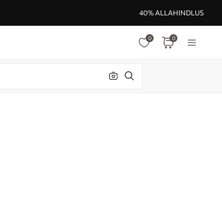
40% ALLAHINDLUS
0
0