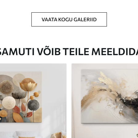
VAATA KOGU GALERIID
Eco-Premium
Hind Alates
23
.00
€
SAMUTI VÕIB TEILE MEELDID