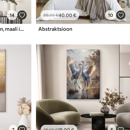
14
40
.00
€
10
66
.66
€
Abstraktne kompositsioon, maali imitatsioon
Abstraktsioon
7
15
.00
€
5
25
.00
€