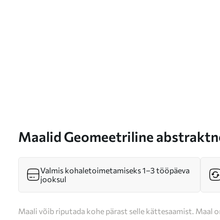
Maalid Geomeetriline abstraktne
värvides Nr s35985
Valmis kohaletoimetamiseks 1–3 tööpäeva
jooksul
Maali võib riputada kohe pärast selle kättesaamist. Maal o