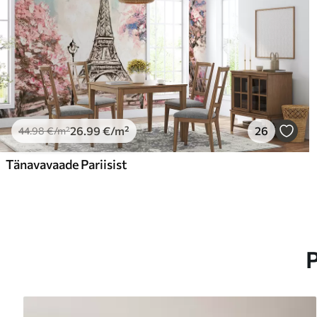
26
.99
€
/m²
26
44
.98
€
/m²
Tänavavaade Pariisist