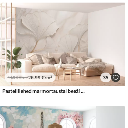
26
.99
€
/m²
35
44
.98
€
/m²
Pastellilehed marmortaustal beeži toonides