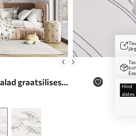
Tau
järg
Tas
koh
Ees
lad graatsilises
Hind
alates