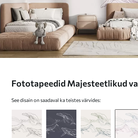
Fototapeedid Majesteetlikud vaa
liikumises Nr u99733v3
See disain on saadaval ka teistes värvides: