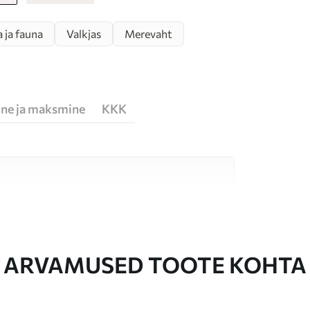
 ja fauna
Valkjas
Merevaht
ne ja maksmine
KKK
erjali vahel, mis sobivad erinevatele ruumidele
te allpool või kohandamise käigus.
ARVAMUSED TOOTE KOHTA