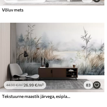
Võluv mets
26
.99
€
/m²
83
44
.98
€
/m²
Tekstuurne maastik järvega, esiplaanil kõrge rohi, pehme sinine ja pruun, rahulik vesi, puud kauguses puud