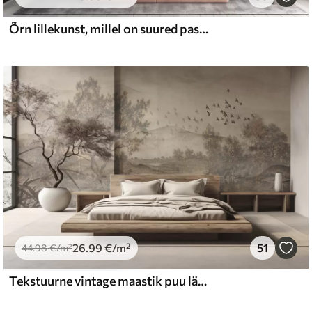
Õrn lillekunst, millel on suured pastellvärvi lilled, mille kroonlehed on läbipaistvad, pehmed varred ja õrnalt hajutatud taustaga
26
.99
€
/m²
51
44
.98
€
/m²
Tekstuurne vintage maastik puu lähedal jõe ja pilvine taevas, loodus kunsti seepia toonides