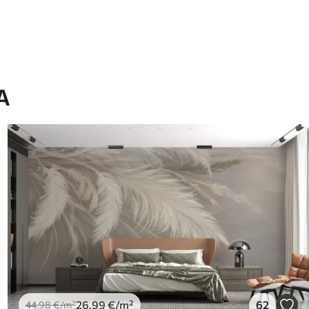
A
26
.99
€
/m²
62
44
.98
€
/m²