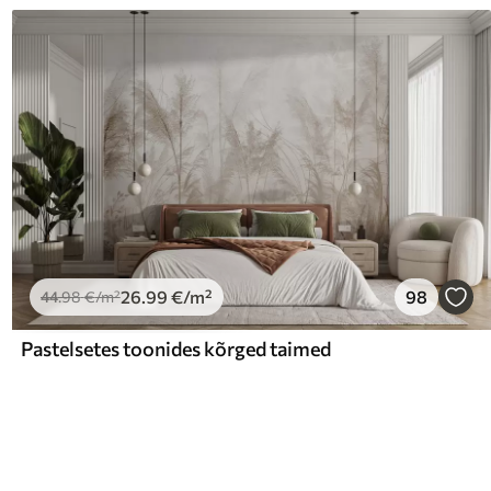
26
.99
€
/m²
98
44
.98
€
/m²
Pastelsetes toonides kõrged taimed