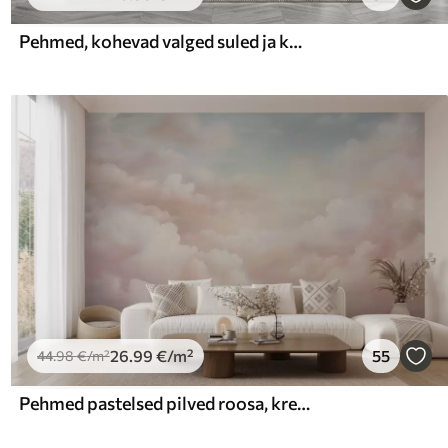
Pehmed, kohevad valged suled ja kuivatatud lilled neutraalsel pastellbeežil taustal
26
.99
€
/m²
55
44
.98
€
/m²
Pehmed pastelsed pilved roosa, kreemja ja sinise toonides