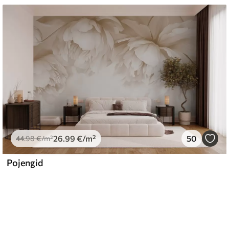
26
.99
€
/m²
50
44
.98
€
/m²
Pojengid