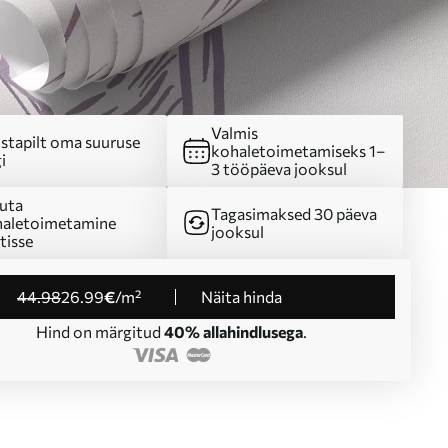
Valmis
stapilt oma suuruse
kohaletoimetamiseks 1–
i
3 tööpäeva jooksul
uta
Tagasimaksed 30 päeva
aletoimetamine
jooksul
tisse
44
.98
26
.99
€
/m²
Näita hinda
Hind on märgitud
40% allahindlusega
.