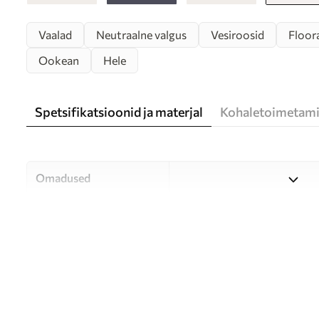
Vaalad
Neutraalne valgus
Vesiroosid
Floora
Ookean
Hele
Spetsifikatsioonid ja materjal
Kohaletoimetami
Omadused
Materjal
Valige kolme kvaliteetse mat
ja eelarvele. Lisateavet leia
Autor
UWALLS
Artikli number
u99733v3