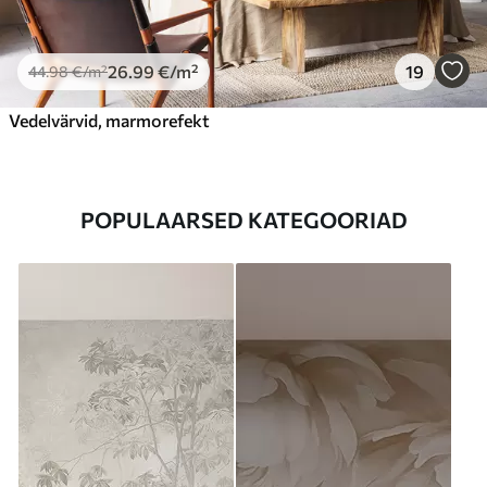
26
.99
€
/m²
19
44
.98
€
/m²
Vedelvärvid, marmorefekt
POPULAARSED KATEGOORIAD