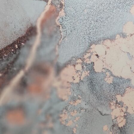
Peel and Stick
81
.67
49
.00
€
/m²