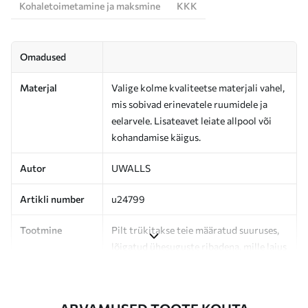
Kohaletoimetamine ja maksmine
KKK
Omadused
Materjal
Valige kolme kvaliteetse materjali vahel,
mis sobivad erinevatele ruumidele ja
eelarvele. Lisateavet leiate allpool või
kohandamise käigus.
Autor
UWALLS
Artikli number
u24799
Tootmine
Pilt trükitakse teie määratud suuruses,
lõigatud ühesuguste ribadena, mille laius
on kuni 50 cm.
Lisaks
Võite lisada lakikihti ja/või tapeediliimi.