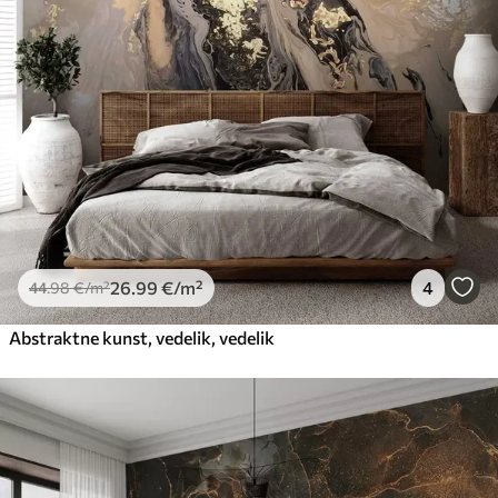
26
.99
€
/m²
4
44
.98
€
/m²
Abstraktne kunst, vedelik, vedelik