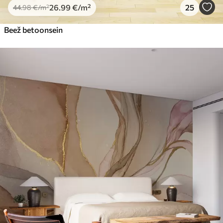
26
.99
€
/m²
25
44
.98
€
/m²
Beež betoonsein