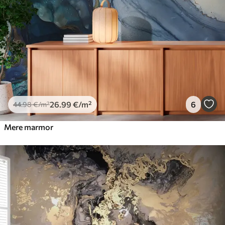
26
.99
€
/m²
6
44
.98
€
/m²
Mere marmor