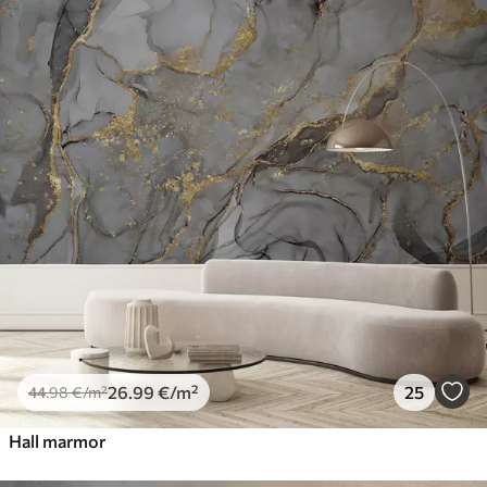
26
.99
€
/m²
25
44
.98
€
/m²
Hall marmor