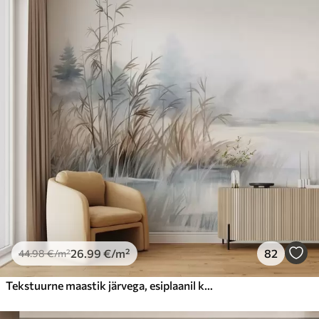
26
.99
€
/m²
82
44
.98
€
/m²
Tekstuurne maastik järvega, esiplaanil kõrge rohi, pehme sinine ja pruun, rahulik vesi, puud kauguses puud