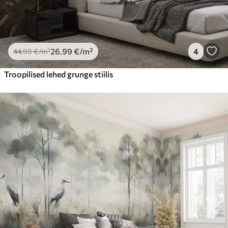
26
.99
€
/m²
4
44
.98
€
/m²
Troopilised lehed grunge stiilis