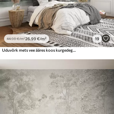
26
.99
€
/m²
19
44
.98
€
/m²
Uduvõrk mets vee ääres koos kurgedega, pehme jahedad värvid