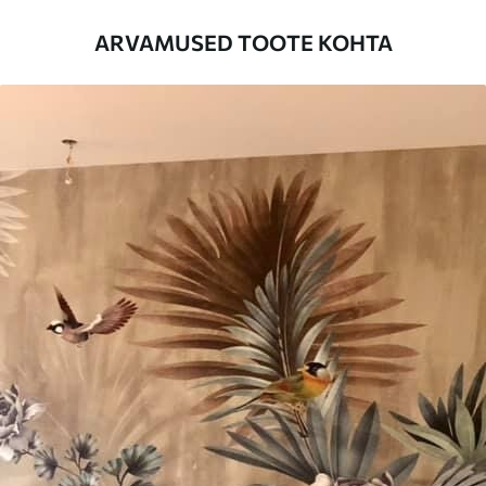
Lisaks
Võite lisada lakikihti ja/või tapeediliimi.
ARVAMUSED TOOTE KOHTA
Puhastamine
Tapeeti saab õrnalt puhastada pehme
käsnaga. Lakkviimistlusega tapeedid
võib puhastada veega.
Rakendusmeetod
Suurepärane rakendus
Saadaolevad materjalid
Standard
44
.98
26
.99
€
/m²
Premium
56
.67
34
.00
€
/m²
Premium vinüül