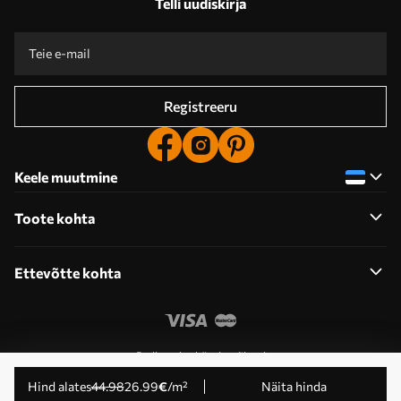
Telli uudiskirja
Registreeru
Keele muutmine
Toote kohta
Ettevõtte kohta
Redigeerige küpsiste õigusi
© 2011-2026 Uwalls . Kõik õigused kaitstud.
Hind alates
44
.98
26
.99
€
/m²
Näita hinda
Tegevustaseme KLW Sp. z o.o. VAT ID: PL9223057591.