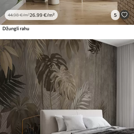
26
.99
€
/m²
5
44
.98
€
/m²
Džungli rahu