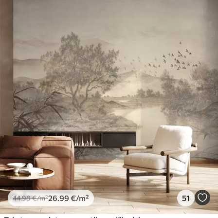
26
.99
€
/m²
51
44
.98
€
/m²