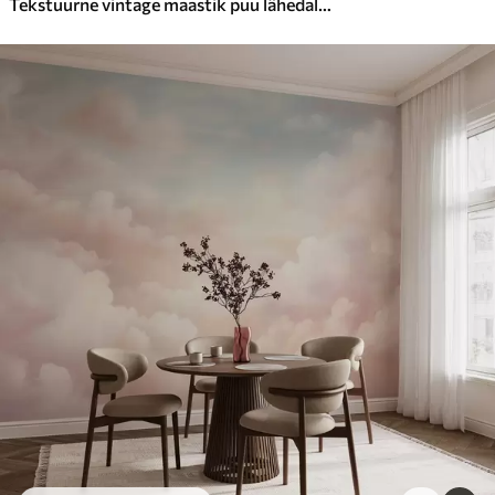
Tekstuurne vintage maastik puu lähedal jõe ja pilvine taevas, loodus kunsti seepia toonides