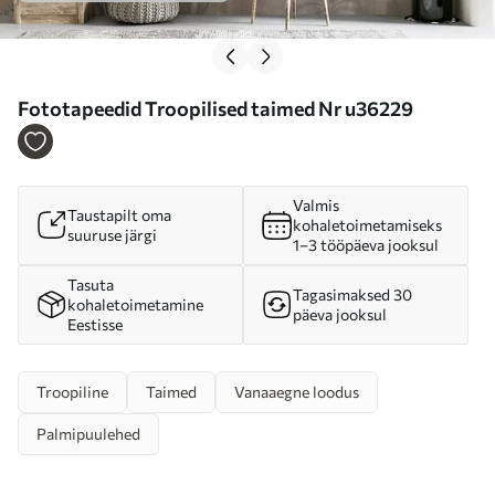
Fototapeedid Troopilised taimed Nr u36229
Valmis
Taustapilt oma
kohaletoimetamiseks
suuruse järgi
1–3 tööpäeva jooksul
Tasuta
Tagasimaksed 30
kohaletoimetamine
päeva jooksul
Eestisse
Troopiline
Taimed
Vanaaegne loodus
Palmipuulehed