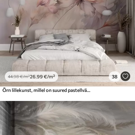
26
.99
€
/m²
38
44
.98
€
/m²
Õrn lillekunst, millel on suured pastellvärvi lilled, mille kroonlehed on läbipaistvad, pehmed varred ja õrnalt hajutatud taustaga