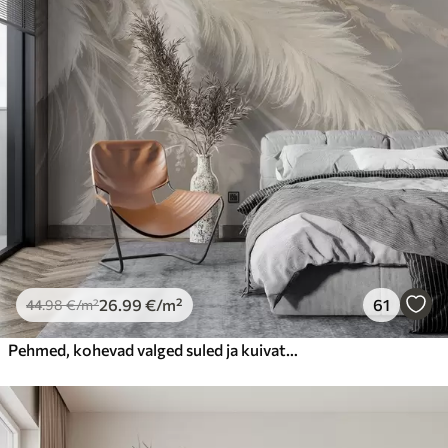
26
.99
€
/m²
61
44
.98
€
/m²
Pehmed, kohevad valged suled ja kuivatatud lilled neutraalsel pastellbeežil taustal