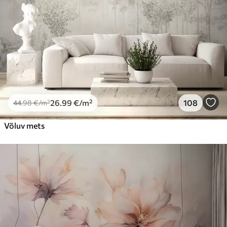
26
.99
€
/m²
108
44
.98
€
/m²
Võluv mets