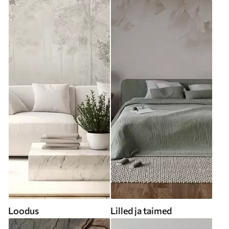
Loodus
Lilled ja taimed