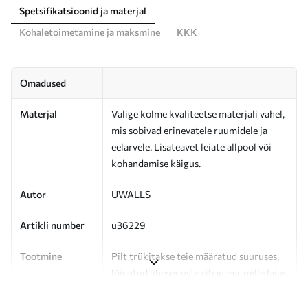
Spetsifikatsioonid ja materjal
Kohaletoimetamine ja maksmine
KKK
Omadused
Materjal
Valige kolme kvaliteetse materjali vahel,
mis sobivad erinevatele ruumidele ja
eelarvele. Lisateavet leiate allpool või
kohandamise käigus.
Autor
UWALLS
Artikli number
u36229
Tootmine
Pilt trükitakse teie määratud suuruses,
lõigatud ühesuguste ribadena, mille laius
on kuni 50 cm.