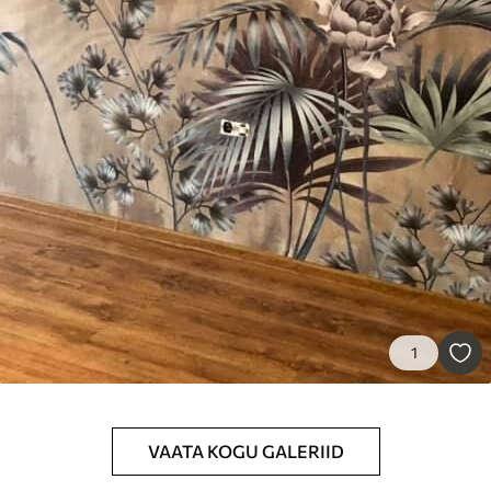
65
.00
39
.00
€
/m²
Peel and Stick
81
.67
49
.00
€
/m²
1
VAATA KOGU GALERIID