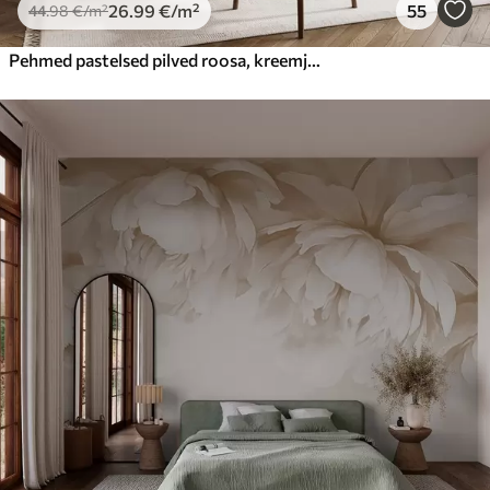
26
.99
€
/m²
55
44
.98
€
/m²
Pehmed pastelsed pilved roosa, kreemja ja sinise toonides