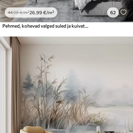
26
.99
€
/m²
62
44
.98
€
/m²
Pehmed, kohevad valged suled ja kuivatatud lilled neutraalsel pastellbeežil taustal