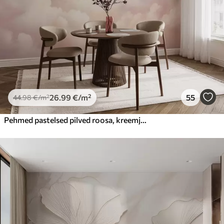
26
.99
€
/m²
55
44
.98
€
/m²
Pehmed pastelsed pilved roosa, kreemja ja sinise toonides