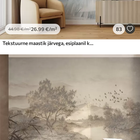
26
.99
€
/m²
83
44
.98
€
/m²
Tekstuurne maastik järvega, esiplaanil kõrge rohi, pehme sinine ja pruun, rahulik vesi, puud kauguses puud