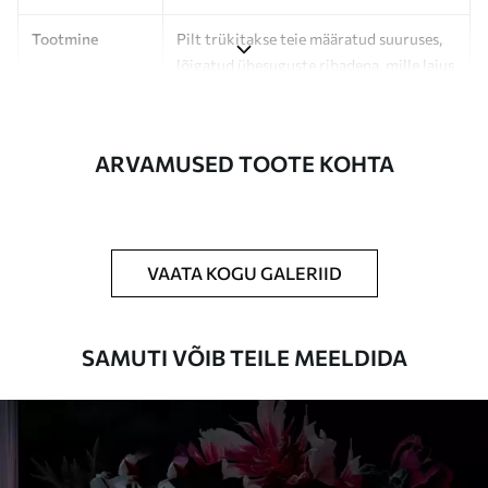
Tootmine
Pilt trükitakse teie määratud suuruses,
lõigatud ühesuguste ribadena, mille laius
on kuni 50 cm.
Lisaks
Võite lisada lakikihti ja/või tapeediliimi.
ARVAMUSED TOOTE KOHTA
Puhastamine
Tapeeti saab õrnalt puhastada pehme
käsnaga. Lakkviimistlusega tapeedid
võib puhastada veega.
VAATA KOGU GALERIID
Rakendusmeetod
Suurepärane rakendus
SAMUTI VÕIB TEILE MEELDIDA
Saadaolevad materjalid
Standard
44
.98
26
.99
€
/m²