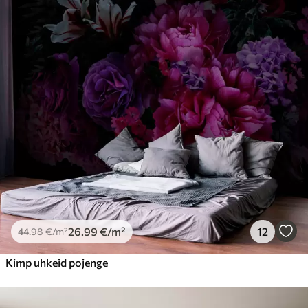
Premium
56
.67
34
.00
€
/m²
Premium vinüül
65
.00
39
.00
€
/m²
Peel and Stick
81
.67
49
.00
€
/m²
26
.99
€
/m²
12
44
.98
€
/m²
Kimp uhkeid pojenge