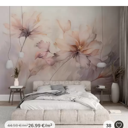
26
.99
€
/m²
38
44
.98
€
/m²