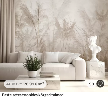
26
.99
€
/m²
98
44
.98
€
/m²
Pastelsetes toonides kõrged taimed