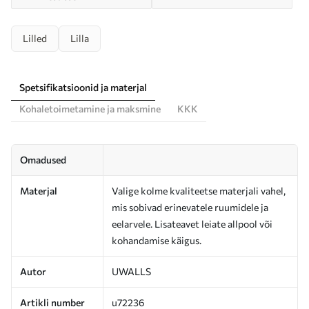
Lilled
Lilla
Spetsifikatsioonid ja materjal
Kohaletoimetamine ja maksmine
KKK
Omadused
Materjal
Valige kolme kvaliteetse materjali vahel,
mis sobivad erinevatele ruumidele ja
eelarvele. Lisateavet leiate allpool või
kohandamise käigus.
Autor
UWALLS
Artikli number
u72236