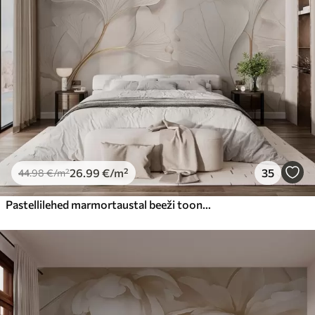
26
.99
€
/m²
35
44
.98
€
/m²
Pastellilehed marmortaustal beeži toonides