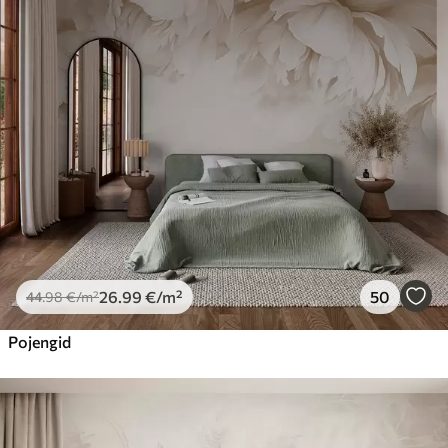
26
.99
€
/m²
50
44
.98
€
/m²
Pojengid