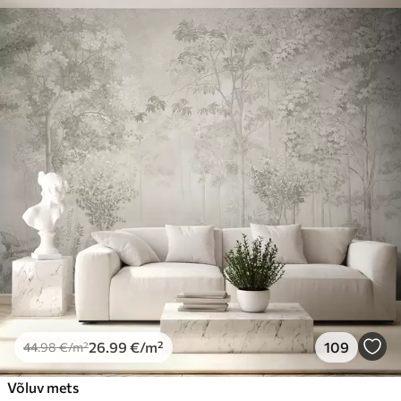
26
.99
€
/m²
109
44
.98
€
/m²
Võluv mets