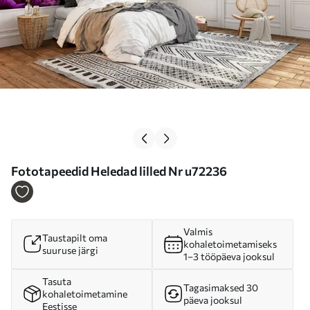
Fototapeedid Heledad lilled Nr u72236
Valmis
Taustapilt oma
kohaletoimetamiseks
suuruse järgi
1–3 tööpäeva jooksul
Tasuta
Tagasimaksed 30
kohaletoimetamine
päeva jooksul
Eestisse