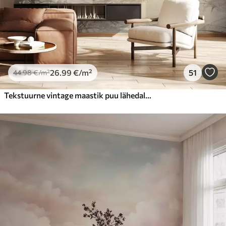
26
.99
€
/m²
51
44
.98
€
/m²
Tekstuurne vintage maastik puu lähedal jõe ja pilvine taevas, loodus kunsti seepia toonides