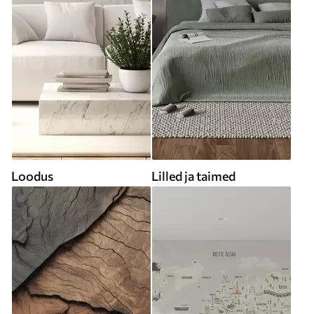
Loodus
Lilled ja taimed