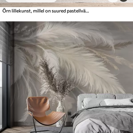
Õrn lillekunst, millel on suured pastellvärvi lilled, mille kroonlehed on läbipaistvad, pehmed varred ja õrnalt hajutatud taustaga