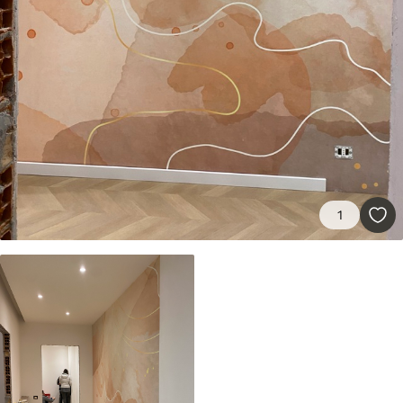
Premium vinüül
65
.00
39
.00
€
/m²
Peel and Stick
81
.67
49
.00
€
/m²
1