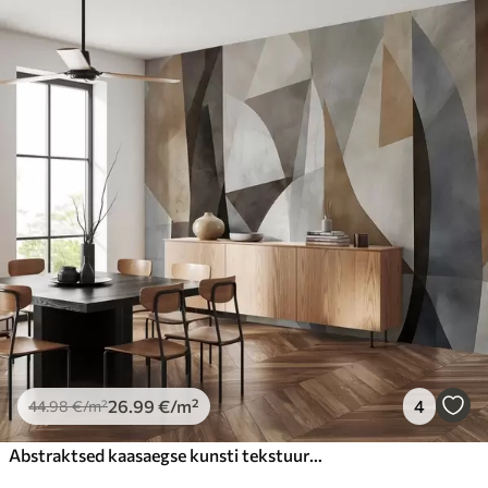
26
.99
€
/m²
4
44
.98
€
/m²
Abstraktsed kaasaegse kunsti tekstuursed geomeetrilised kujundid pruuni, halli ja beeži toonides