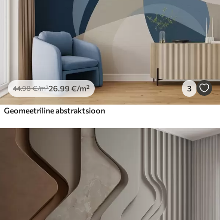
26
.99
€
/m²
3
44
.98
€
/m²
Geomeetriline abstraktsioon