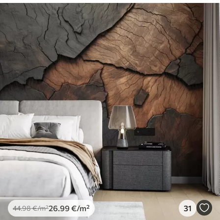
26
.99
€
/m²
31
44
.98
€
/m²