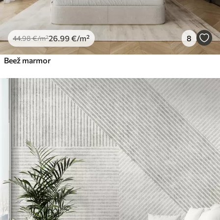
26
.99
€
/m²
8
44
.98
€
/m²
Beež marmor