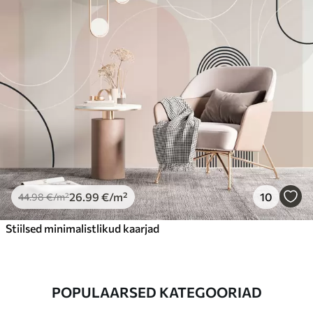
26
.99
€
/m²
10
44
.98
€
/m²
Stiilsed minimalistlikud kaarjad
POPULAARSED KATEGOORIAD