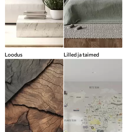
Loodus
Lilled ja taimed