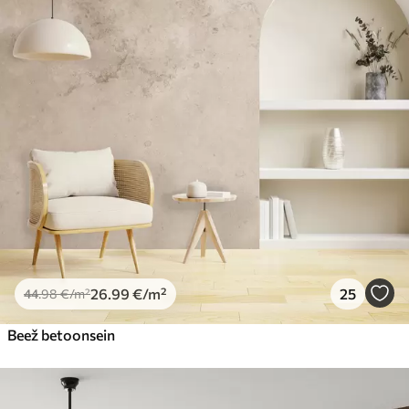
26
.99
€
/m²
25
44
.98
€
/m²
Beež betoonsein