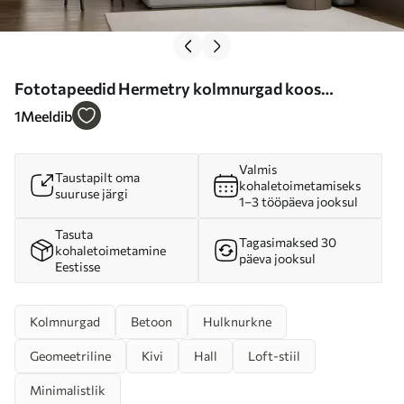
Fototapeedid Hermetry kolmnurgad koos
joontega Nr u97345
1
Meeldib
Valmis
Taustapilt oma
kohaletoimetamiseks
suuruse järgi
1–3 tööpäeva jooksul
Tasuta
Tagasimaksed 30
kohaletoimetamine
päeva jooksul
Eestisse
Kolmnurgad
Betoon
Hulknurkne
Geomeetriline
Kivi
Hall
Loft-stiil
Minimalistlik