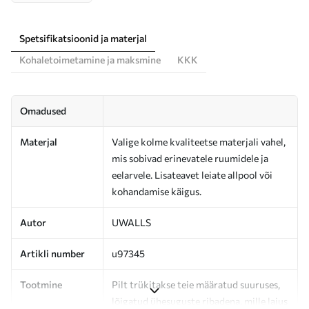
Spetsifikatsioonid ja materjal
Kohaletoimetamine ja maksmine
KKK
Omadused
Materjal
Valige kolme kvaliteetse materjali vahel,
mis sobivad erinevatele ruumidele ja
eelarvele. Lisateavet leiate allpool või
kohandamise käigus.
Autor
UWALLS
Artikli number
u97345
Tootmine
Pilt trükitakse teie määratud suuruses,
lõigatud ühesuguste ribadena, mille laius