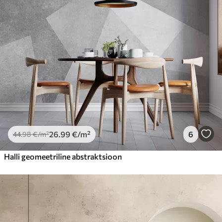
26
.99
€
/m²
6
44
.98
€
/m²
Halli geomeetriline abstraktsioon