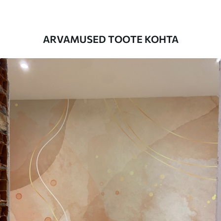
on kuni 50 cm.
Lisaks
Võite lisada lakikihti ja/või tapeediliimi.
ARVAMUSED TOOTE KOHTA
Puhastamine
Tapeeti saab õrnalt puhastada pehme
käsnaga. Lakkviimistlusega tapeedid
võib puhastada veega.
Rakendusmeetod
Suurepärane rakendus
Saadaolevad materjalid
Standard
44
.98
26
.99
€
/m²
Premium
56
.67
34
.00
€
/m²