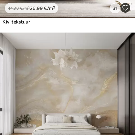
26
.99
€
/m²
31
44
.98
€
/m²
Kivi tekstuur