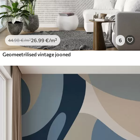
26
.99
€
/m²
6
44
.98
€
/m²
Geomeetrilised vintage jooned