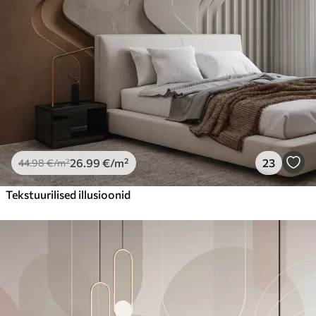
26
.99
€
/m²
23
44
.98
€
/m²
Tekstuurilised illusioonid