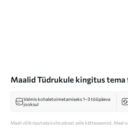
Maalid Tüdrukule kingitus tema 
Valmis kohaletoimetamiseks 1–3 tööpäeva
jooksul
Maali võib riputada kohe pärast selle kättesaamist. Maal o