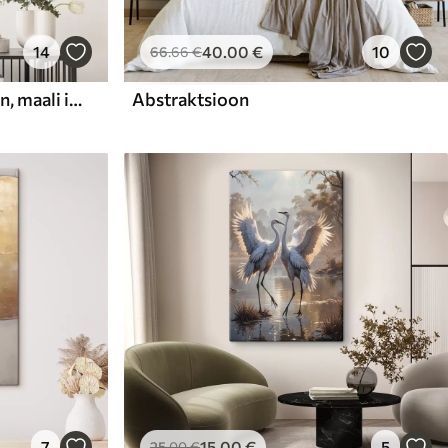
14
40
.00
€
10
66
.66
€
Abstraktne kompositsioon, maali imitatsioon
Abstraktsioon
7
15
.00
€
5
25
.00
€