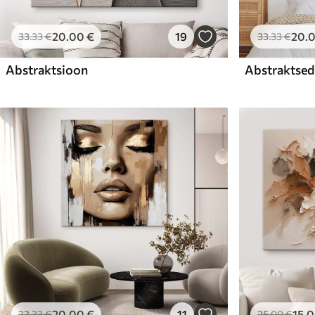
20
.00
€
19
20
.
33
.33
€
33
.33
€
Abstraktsioon
Abstraktsed 
20
.00
€
11
15
.
33
.33
€
25
.00
€