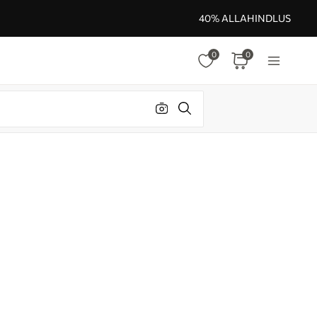
40% ALLAHINDLUS
0
0