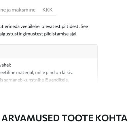
ne ja maksmine
KKK
t erineda veebilehel olevatest piltidest. See
algustustingimustest pildistamise ajal.
vahel:
teetiline materjal, mille pind on läikiv.
is sarnaneb kunstnike lõuenditele.
last valmistatud kvaliteetne lõuend.
ARVAMUSED TOOTE KOHTA