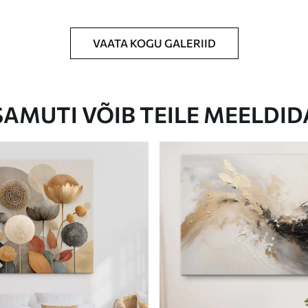
VAATA KOGU GALERIID
Eco-Premium
Hind Alates
23
.00
€
SAMUTI VÕIB TEILE MEELDID