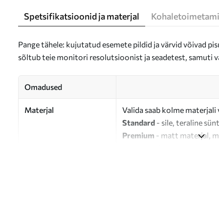
Spetsifikatsioonid ja materjal
Kohaletoimetami
Pange tähele: kujutatud esemete pildid ja värvid võivad pisu
sõltub teie monitori resolutsioonist ja seadetest, samuti v
Omadused
Materjal
Valida saab kolme materjali 
Standard
- sile, teraline sün
Premium
- matt materjal, m
Eco-Premium
- 100% puuvil
Autor
UWALLS
Artikli number
s47205
Lisaks
Võite lisada lakikihti.