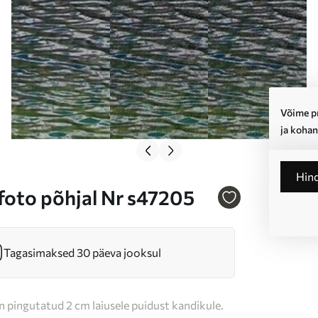
Võime pr
ja kohan
Hin
foto põhjal Nr s47205
Tagasimaksed 30 päeva jooksul
n pingutatud 2 cm laiusele puidust kandikule.