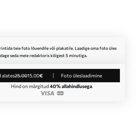
intida teie foto lõuendile või plakatile. Laadige oma foto üles
dage seda meie redaktoris kõigest 5 minutiga.
d alates
25
.00
15
.00
€
Foto üleslaadimine
Hind on märgitud
40% allahindlusega
.