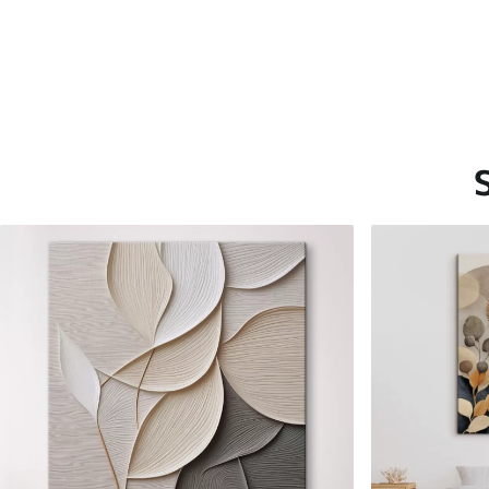
Saadaolevad materjalid
Standard
Premium
Hind Alates
15
.00
€
Hind Alates
19
.00
€