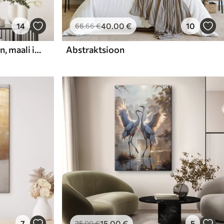
14
40
.00
€
10
66
.66
€
Abstraktne kompositsioon, maali imitatsioon
Abstraktsioon
7
15
.00
€
5
25
.00
€