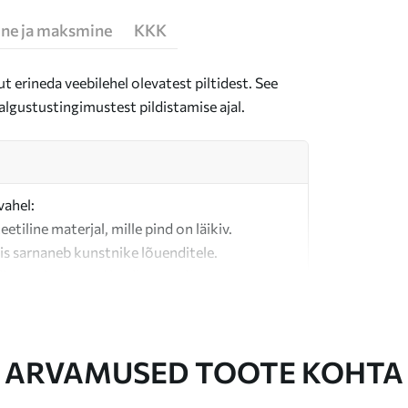
ne ja maksmine
KKK
t erineda veebilehel olevatest piltidest. See
algustustingimustest pildistamise ajal.
vahel:
teetiline materjal, mille pind on läikiv.
is sarnaneb kunstnike lõuenditele.
last valmistatud kvaliteetne lõuend.
ARVAMUSED TOOTE KOHTA