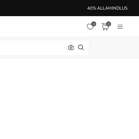
40% ALLAHINDLUS
0
0