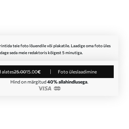
intida teie foto lõuendile või plakatile. Laadige oma foto üles
dage seda meie redaktoris kõigest 5 minutiga.
d alates
25
.00
15
.00
€
Foto üleslaadimine
Hind on märgitud
40% allahindlusega
.