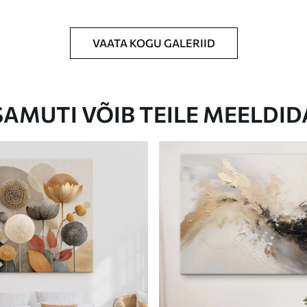
VAATA KOGU GALERIID
Eco-Premium
Hind Alates
23
.00
€
SAMUTI VÕIB TEILE MEELDID