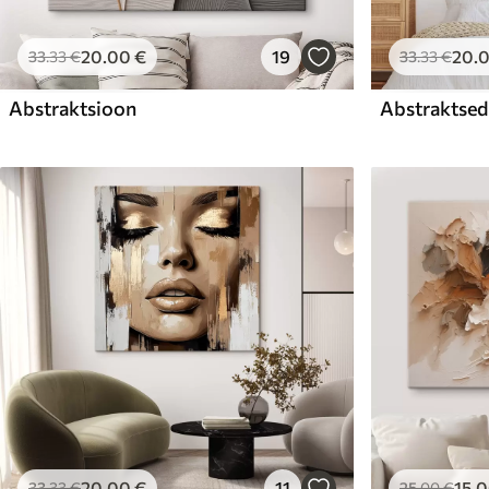
20
.00
€
19
20
.
33
.33
€
33
.33
€
Abstraktsioon
Abstraktsed 
20
.00
€
11
15
.
33
.33
€
25
.00
€