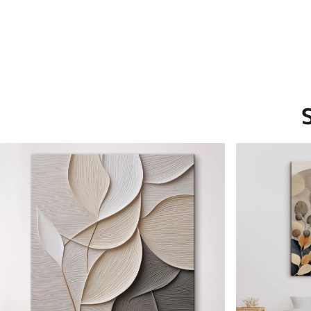
Saadaolevad materjalid
Standard
Premium
Hind Alates
15
.00
€
Hind Alates
19
.00
€