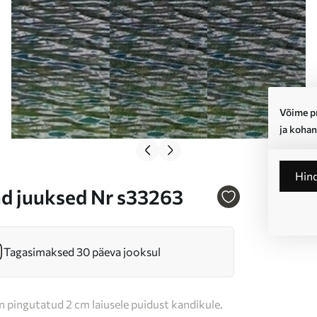
Võime pr
ja kohan
Hin
kad juuksed Nr s33263
Tagasimaksed 30 päeva jooksul
n pingutatud 2 cm laiusele puidust kandikule.