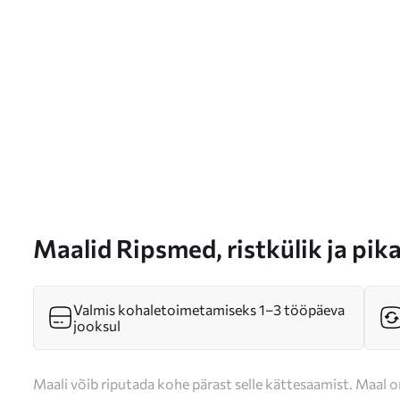
Maalid Ripsmed, ristkülik ja pi
Valmis kohaletoimetamiseks 1–3 tööpäeva
jooksul
Maali võib riputada kohe pärast selle kättesaamist. Maal o