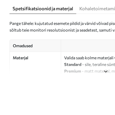
Spetsifikatsioonid ja materjal
Kohaletoimetami
Pange tähele: kujutatud esemete pildid ja värvid võivad pisu
sõltub teie monitori resolutsioonist ja seadetest, samuti v
Omadused
Materjal
Valida saab kolme materjali 
Standard
- sile, teraline sün
Premium
- matt materjal, m
Eco-Premium
- 100% puuvil
Autor
UWALLS
Artikli number
s33263
Lisaks
Võite lisada lakikihti.