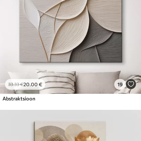
20
.00
€
19
33
.33
€
Abstraktsioon