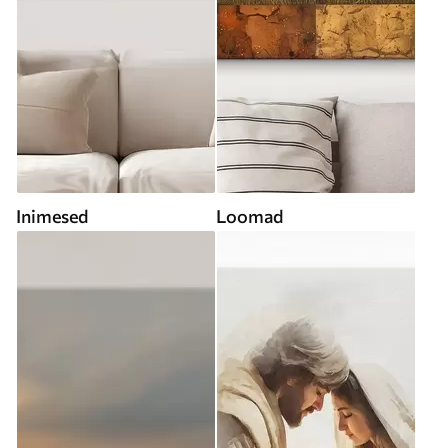
Inimesed
Loomad