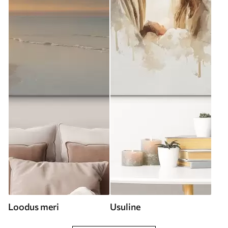
Loodus meri
Usuline