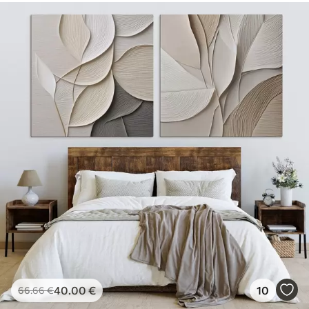
40
.00
€
10
66
.66
€