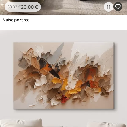
20
.00
€
11
33
.33
€
Naise portree