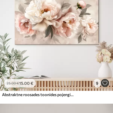
15
.00
€
9
25
.00
€
Abstraktne roosades toonides pojengide kimp