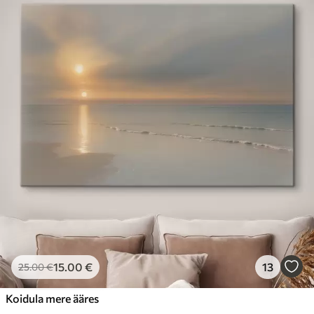
15
.00
€
13
25
.00
€
Koidula mere ääres