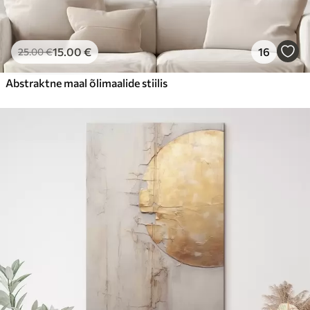
15
.00
€
16
25
.00
€
Abstraktne maal õlimaalide stiilis