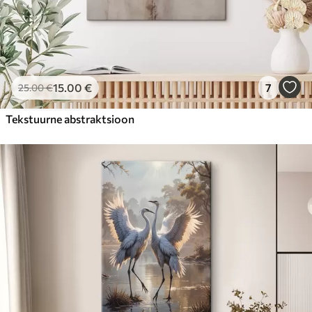
15
.00
€
7
25
.00
€
Tekstuurne abstraktsioon