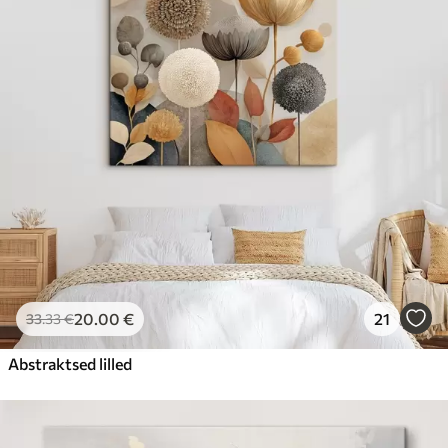
20
.00
€
21
33
.33
€
Abstraktsed lilled