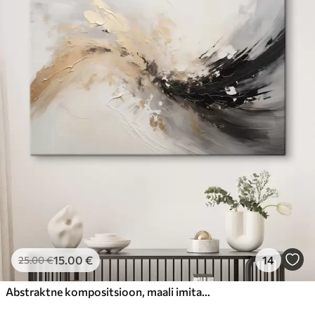
15
.00
€
14
25
.00
€
Abstraktne kompositsioon, maali imitatsioon