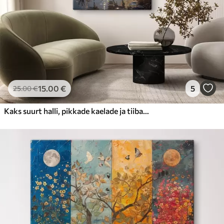
15
.00
€
5
25
.00
€
Kaks suurt halli, pikkade kaelade ja tiibadega kraanat, mis seisavad puudest ümbritsetud udujärves