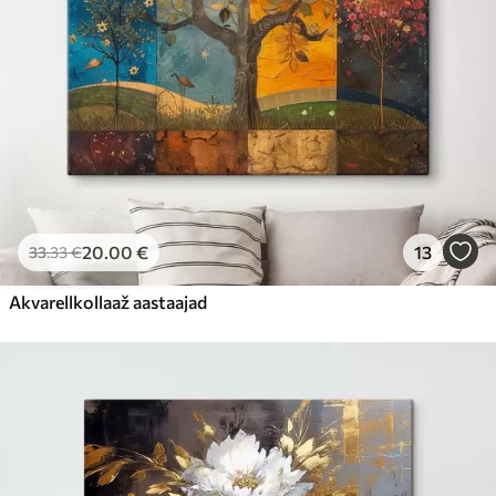
20
.00
€
13
33
.33
€
Akvarellkollaaž aastaajad