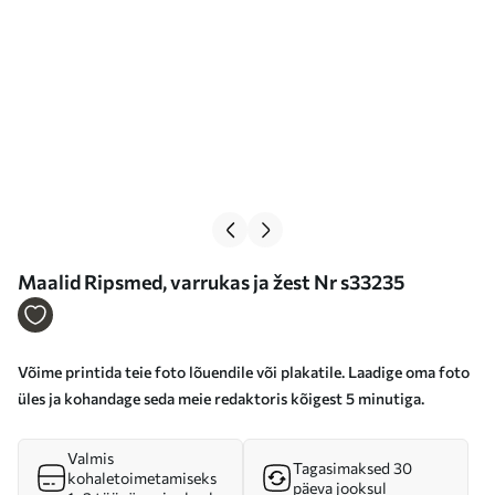
Maalid Ripsmed, varrukas ja žest Nr s33235
Võime printida teie foto lõuendile või plakatile. Laadige oma foto
üles ja kohandage seda meie redaktoris kõigest 5 minutiga.
Valmis
Tagasimaksed 30
kohaletoimetamiseks
päeva jooksul