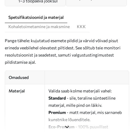
1–3 tööpäeva jooksul
Spetsifikatsioonid ja materjal
Kohaletoimetamine ja maksmine
KKK
Pange tähele: kujutatud esemete pildid ja värvid võivad pisut
erineda veebilehel olevatest piltidest. See sõltub teie monitori
resolutsioonist ja seadetest, samuti valgustustingimustest
pildistamise ajal.
Omadused
Materjal
Valida saab kolme materjali vahel:
Standard
- sile, teraline sünteetiline
materjal, mille pind on läikiv.
Premium
- matt materjal, mis sarnaneb
kunstnike lõuenditele.
Eco-Premium
- 100% puuvillast
valmistatud kvaliteetne lõuend.