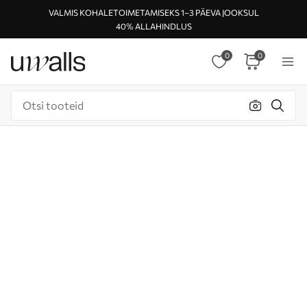
VALMIS KOHALETOIMETAMISEKS 1–3 PÄEVA JOOKSUL
40% ALLAHINDLUS
0
0