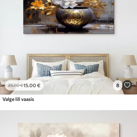
15
.00
€
8
25
.00
€
Valge lill vaasis