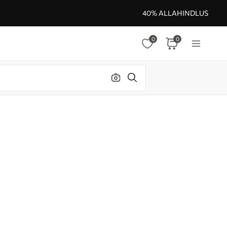
40% ALLAHINDLUS
0
0