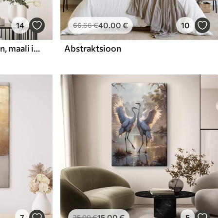
14
40
.00
€
10
66
.66
€
Abstraktne kompositsioon, maali imitatsioon
Abstraktsioon
7
15
.00
€
5
25
.00
€