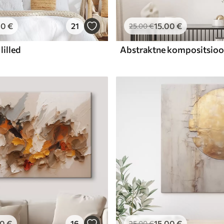
00
€
21
15
.00
€
25
.00
€
lilled
00
€
16
15
.00
€
25
.00
€