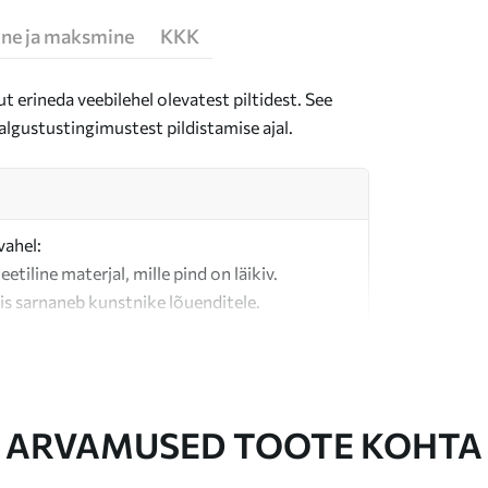
ne ja maksmine
KKK
t erineda veebilehel olevatest piltidest. See
algustustingimustest pildistamise ajal.
vahel:
teetiline materjal, mille pind on läikiv.
is sarnaneb kunstnike lõuenditele.
last valmistatud kvaliteetne lõuend.
ARVAMUSED TOOTE KOHTA