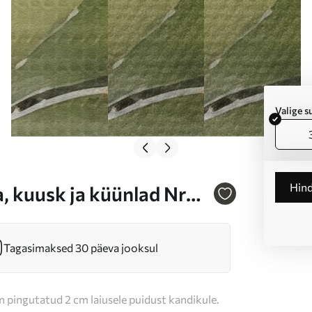
Valige 
Hin
, kuusk ja küünlad Nr
Tagasimaksed 30 päeva jooksul
n pingutatud 2 cm laiusele puidust kandikule.