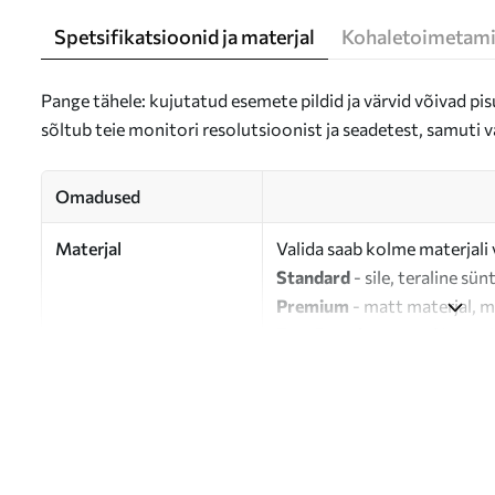
Spetsifikatsioonid ja materjal
Kohaletoimetami
Pange tähele: kujutatud esemete pildid ja värvid võivad pisu
sõltub teie monitori resolutsioonist ja seadetest, samuti v
Omadused
Materjal
Valida saab kolme materjali 
Standard
- sile, teraline sün
Premium
- matt materjal, m
Eco-Premium
- 100% puuvil
Autor
UWALLS
Artikli number
s46971
Lisaks
Võite lisada lakikihti.