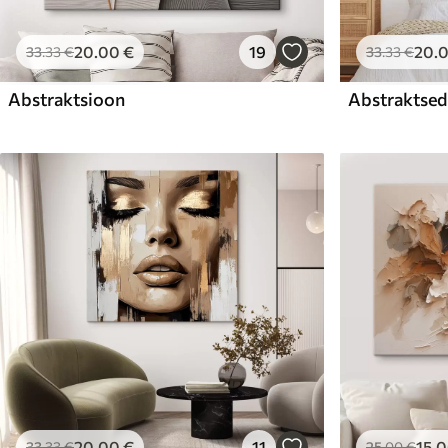
20
.00
€
19
20
.
33
.33
€
33
.33
€
Abstraktsioon
Abstraktsed 
20
.00
€
11
15
.
33
.33
€
25
.00
€