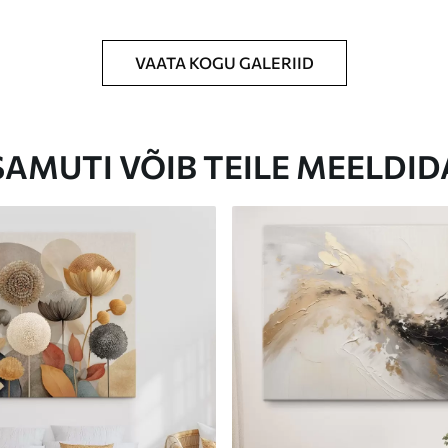
VAATA KOGU GALERIID
Eco-Premium
Hind Alates
31
.00
€
SAMUTI VÕIB TEILE MEELDID