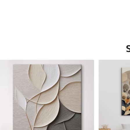
Saadaolevad materjalid
Standard
Premium
Hind Alates
20
.00
€
Hind Alates
25
.00
€