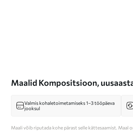
Maalid Kompositsioon, uusaasta
s46971
Valmis kohaletoimetamiseks 1–3 tööpäeva
jooksul
Maali võib riputada kohe pärast selle kättesaamist. Maal o