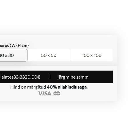
suurus (WxH cm)
30 x 30
50 x 50
100 x 100
d alates
33
.33
20
.00
€
Järgmine samm
Hind on märgitud
40% allahindlusega
.