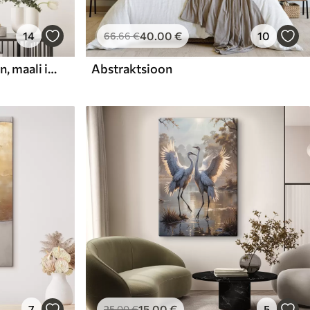
14
40
.00
€
10
66
.66
€
Abstraktne kompositsioon, maali imitatsioon
Abstraktsioon
7
15
.00
€
5
25
.00
€