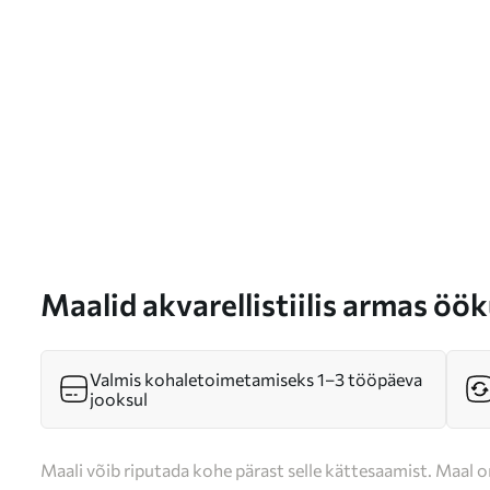
Maalid akvarellistiilis armas öö
männipuu oksal Nr s47115
Valmis kohaletoimetamiseks 1–3 tööpäeva
jooksul
Maali võib riputada kohe pärast selle kättesaamist. Maal o