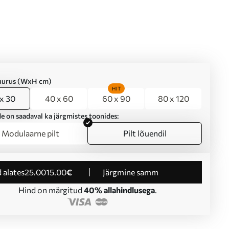
suurus (WxH cm)
HIT
x 30
40 x 60
60 x 90
80 x 120
e on saadaval ka järgmistes toonides:
Modulaarne pilt
Pilt lõuendil
d alates
25
.00
15
.00
€
Järgmine samm
Hind on märgitud
40% allahindlusega
.