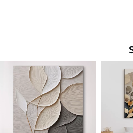
Saadaolevad materjalid
Standard
Premium
Hind Alates
15
.00
€
Hind Alates
19
.00
€