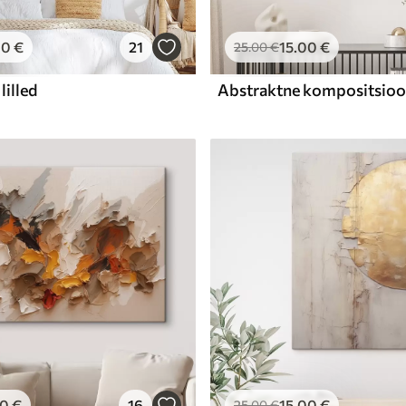
00
€
21
15
.00
€
25
.00
€
lilled
00
€
16
15
.00
€
25
.00
€