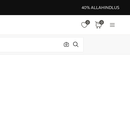
40% ALLAHINDLUS
0
0