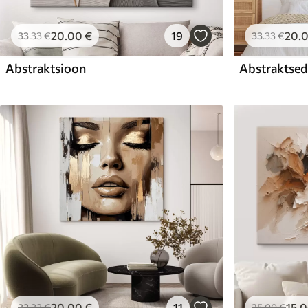
20
.00
€
19
20
.
33
.33
€
33
.33
€
Abstraktsioon
Abstraktsed 
20
.00
€
11
15
.
33
.33
€
25
.00
€