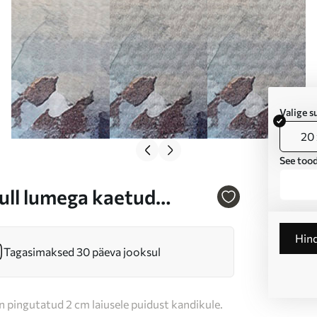
Valige 
20 
See tood
kull lumega kaetud
Hin
Tagasimaksed 30 päeva jooksul
n pingutatud 2 cm laiusele puidust kandikule.