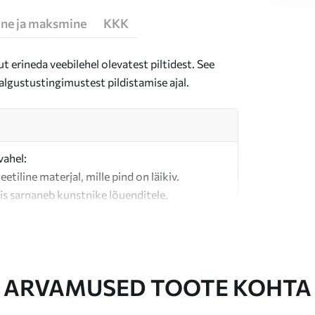
ne ja maksmine
KKK
t erineda veebilehel olevatest piltidest. See
algustustingimustest pildistamise ajal.
vahel:
teetiline materjal, mille pind on läikiv.
is sarnaneb kunstnike lõuenditele.
last valmistatud kvaliteetne lõuend.
ARVAMUSED TOOTE KOHTA