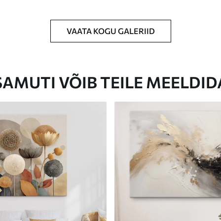
VAATA KOGU GALERIID
Eco-Premium
Hind Alates
23
.00
€
SAMUTI VÕIB TEILE MEELDID