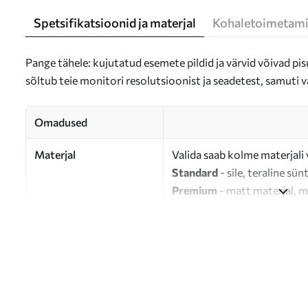
Spetsifikatsioonid ja materjal
Kohaletoimetami
Pange tähele: kujutatud esemete pildid ja värvid võivad pisu
sõltub teie monitori resolutsioonist ja seadetest, samuti v
Omadused
Materjal
Valida saab kolme materjali 
Standard
- sile, teraline sün
Premium
- matt materjal, m
Eco-Premium
- 100% puuvil
Autor
UWALLS
Artikli number
s47115
Lisaks
Võite lisada lakikihti.