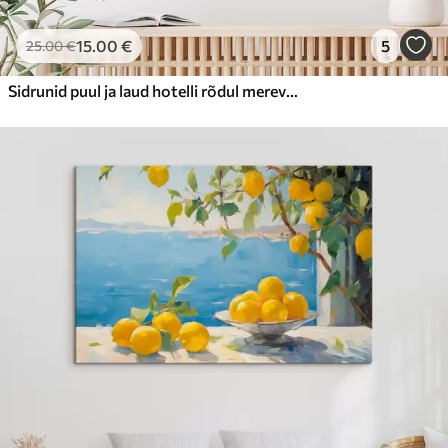
15
.00
€
5
25
.00
€
Sidrunid puul ja laud hotelli rõdul merevaatega õlimaali imitatsiooniga