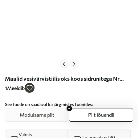
Maalid vesivärvistiilis oks koos sidrunitega Nr
s47124
1
Meeldib
See toode on saadaval ka järgmistes toonides:
Modulaarne pilt
Pilt lõuendil
Valmis
Tagasimaksed 30