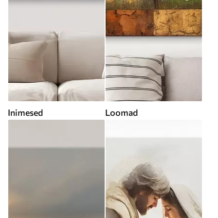
Inimesed
Loomad