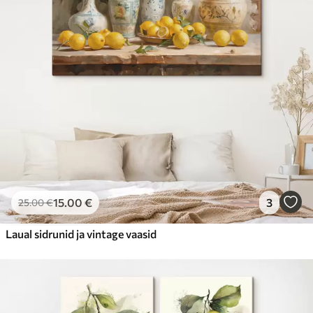
Hind Alates
23
.00
€
15
.00
€
3
25
.00
€
Laual sidrunid ja vintage vaasid