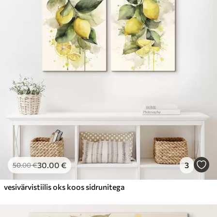
30
.00
€
3
50
.00
€
vesivärvistiilis oks koos sidrunitega