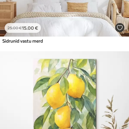
15
.00
€
25
.00
€
Sidrunid vastu merd