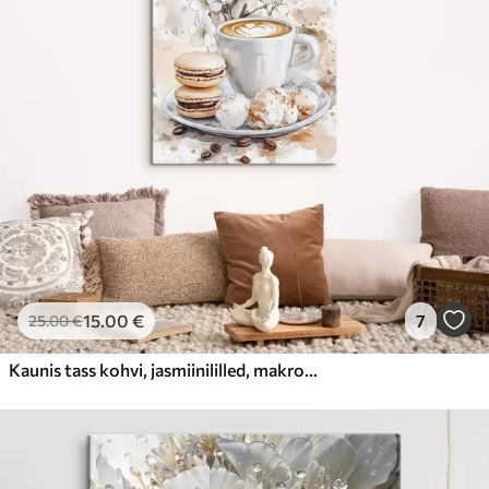
15
.00
€
7
25
.00
€
Kaunis tass kohvi, jasmiinililled, makroonid, pehmed akvarellvärvid