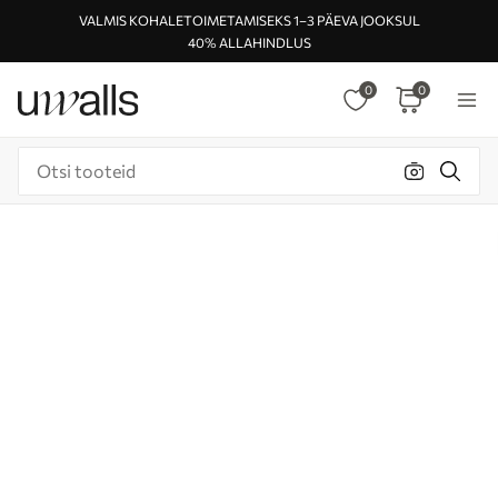
VALMIS KOHALETOIMETAMISEKS 1–3 PÄEVA JOOKSUL
40% ALLAHINDLUS
0
0