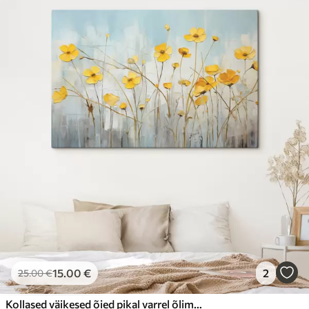
15
.00
€
2
25
.00
€
Kollased väikesed õied pikal varrel õlimaal