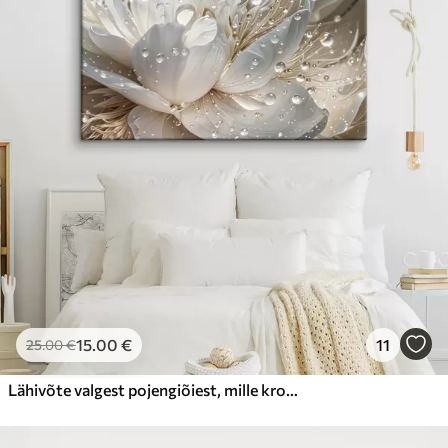
15
.00
€
11
25
.00
€
Lähivõte valgest pojengiõiest, mille kroonlehtedel on veepiisad, hägusel taustal