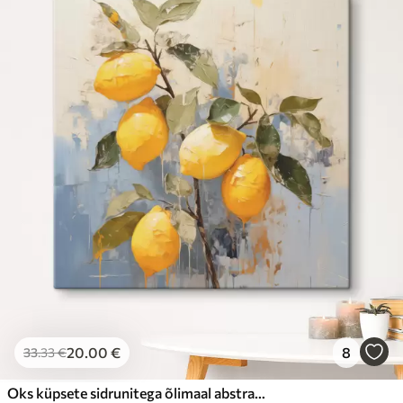
20
.00
€
8
33
.33
€
Oks küpsete sidrunitega õlimaal abstraktne kunst, kollane, sinine ja roheline värv