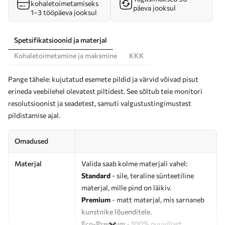
kohaletoimetamiseks
päeva jooksul
1–3 tööpäeva jooksul
Spetsifikatsioonid ja materjal
Kohaletoimetamine ja maksmine
KKK
Pange tähele: kujutatud esemete pildid ja värvid võivad pisut
erineda veebilehel olevatest piltidest. See sõltub teie monitori
resolutsioonist ja seadetest, samuti valgustustingimustest
pildistamise ajal.
Omadused
Materjal
Valida saab kolme materjali vahel:
Standard
- sile, teraline sünteetiline
materjal, mille pind on läikiv.
Premium
- matt materjal, mis sarnaneb
kunstnike lõuenditele.
Eco-Premium
- 100% puuvillast