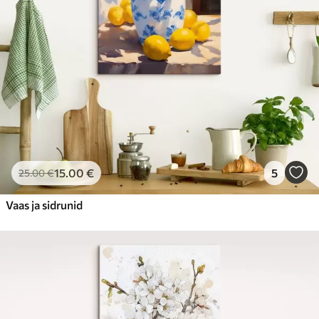
15
.00
€
5
25
.00
€
Vaas ja sidrunid