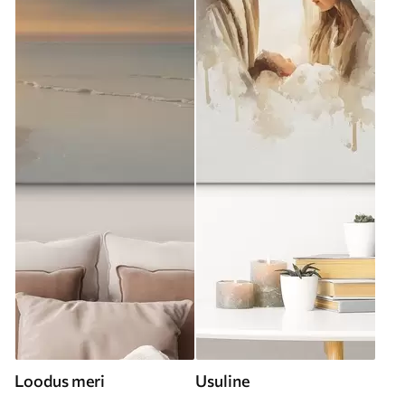
Loodus meri
Usuline