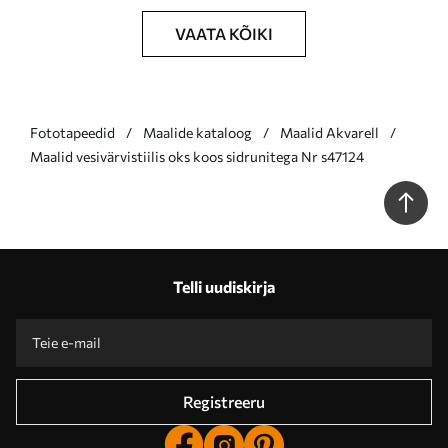
VAATA KÕIKI
Fototapeedid
Maalide kataloog
Maalid Akvarell
Maalid vesivärvistiilis oks koos sidrunitega Nr s47124
Telli uudiskirja
Registreeru