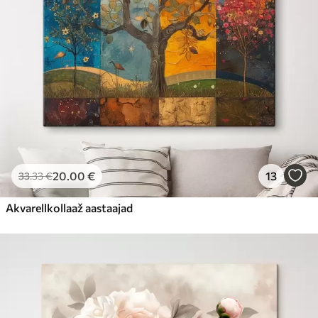
20
.00
€
13
33
.33
€
Akvarellkollaaž aastaajad