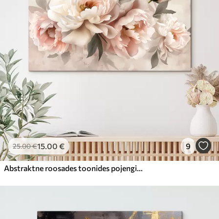
15
.00
€
9
25
.00
€
Abstraktne roosades toonides pojengide kimp