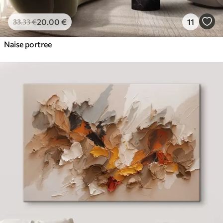
20
.00
€
11
33
.33
€
Naise portree