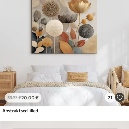
20
.00
€
21
33
.33
€
Abstraktsed lilled