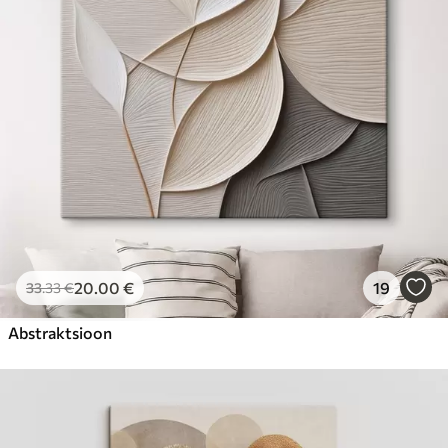
Hind Alates
23
.00
€
20
.00
€
19
33
.33
€
Abstraktsioon