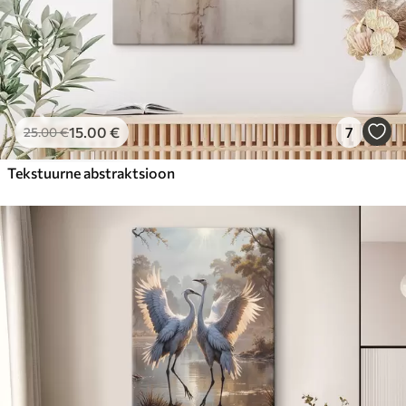
15
.00
€
7
25
.00
€
Tekstuurne abstraktsioon