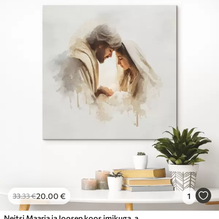
20
.00
€
1
33
.33
€
Neitsi Maarja ja Joosep koos imikuga, akvarellistiilis