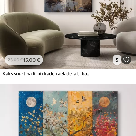
15
.00
€
5
25
.00
€
Kaks suurt halli, pikkade kaelade ja tiibadega kraanat, mis seisavad puudest ümbritsetud udujärves