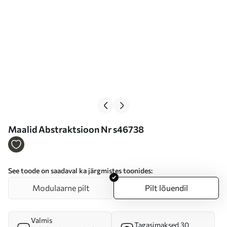
Maalid Abstraktsioon Nr s46738
See toode on saadaval ka järgmistes toonides:
Modulaarne pilt
Pilt lõuendil
Valmis
Tagasimaksed 30