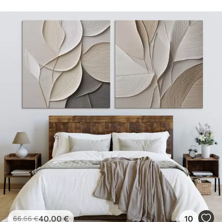
40
.00
€
10
66
.66
€