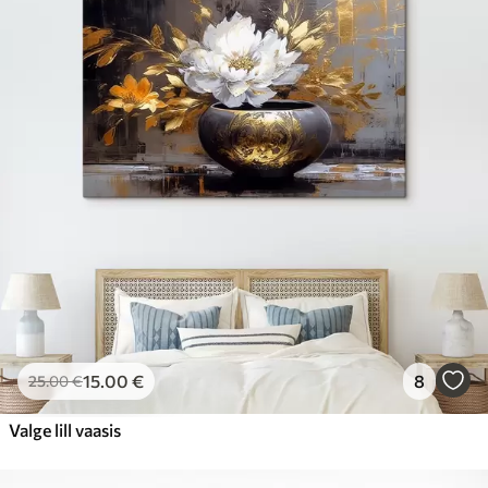
15
.00
€
8
25
.00
€
Valge lill vaasis