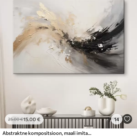
15
.00
€
14
25
.00
€
Abstraktne kompositsioon, maali imitatsioon