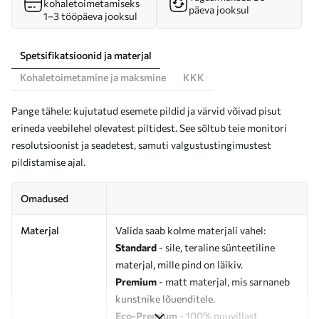
kohaletoimetamiseks
päeva jooksul
1–3 tööpäeva jooksul
Spetsifikatsioonid ja materjal
Kohaletoimetamine ja maksmine
KKK
Pange tähele: kujutatud esemete pildid ja värvid võivad pisut
erineda veebilehel olevatest piltidest. See sõltub teie monitori
resolutsioonist ja seadetest, samuti valgustustingimustest
pildistamise ajal.
Omadused
Materjal
Valida saab kolme materjali vahel:
Standard
- sile, teraline sünteetiline
materjal, mille pind on läikiv.
Premium
- matt materjal, mis sarnaneb
kunstnike lõuenditele.
Eco-Premium
- 100% puuvillast