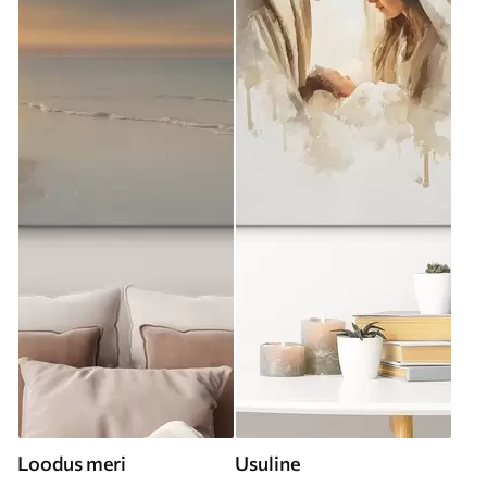
Loodus meri
Usuline