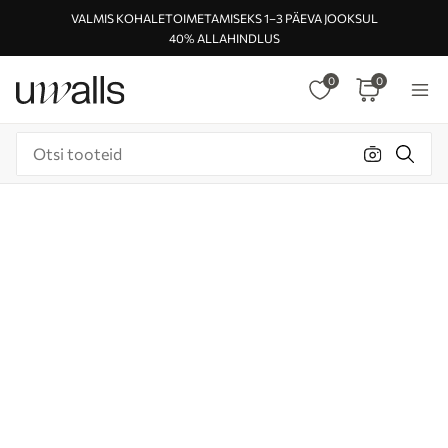
VALMIS KOHALETOIMETAMISEKS 1–3 PÄEVA JOOKSUL
40% ALLAHINDLUS
0
0