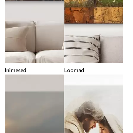
Inimesed
Loomad