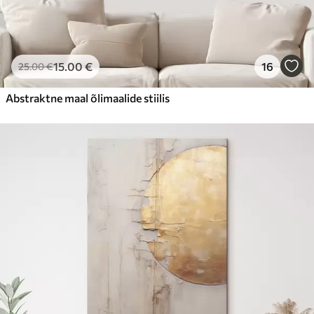
15
.00
€
16
25
.00
€
Abstraktne maal õlimaalide stiilis