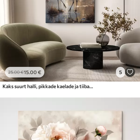
15
.00
€
5
25
.00
€
Kaks suurt halli, pikkade kaelade ja tiibadega kraanat, mis seisavad puudest ümbritsetud udujärves