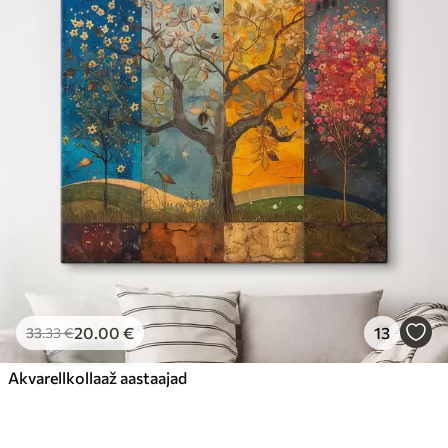
20
.00
€
13
33
.33
€
Akvarellkollaaž aastaajad