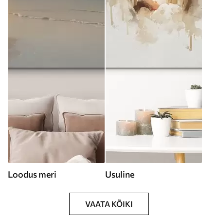
Loodus meri
Usuline
VAATA KÕIKI