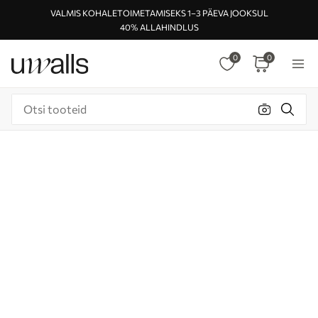
VALMIS KOHALETOIMETAMISEKS 1–3 PÄEVA JOOKSUL
40% ALLAHINDLUS
0
0