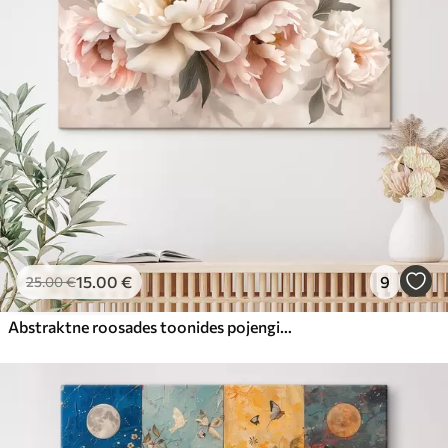
15
.00
€
9
25
.00
€
Abstraktne roosades toonides pojengide kimp