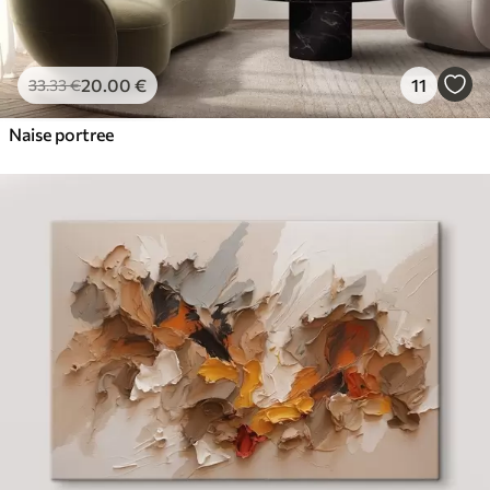
20
.00
€
11
33
.33
€
Naise portree