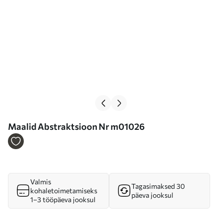
Maalid Abstraktsioon Nr m01026
Valmis
Tagasimaksed 30
kohaletoimetamiseks
päeva jooksul
1–3 tööpäeva jooksul