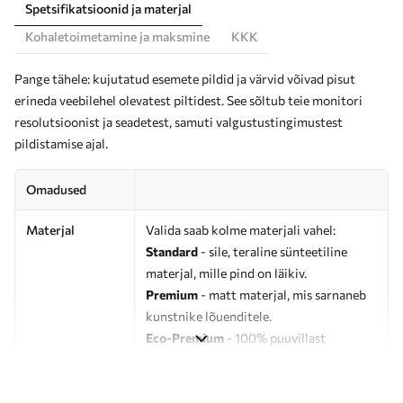
Spetsifikatsioonid ja materjal
Kohaletoimetamine ja maksmine
KKK
Pange tähele: kujutatud esemete pildid ja värvid võivad pisut
erineda veebilehel olevatest piltidest. See sõltub teie monitori
resolutsioonist ja seadetest, samuti valgustustingimustest
pildistamise ajal.
Omadused
Materjal
Valida saab kolme materjali vahel:
Standard
- sile, teraline sünteetiline
materjal, mille pind on läikiv.
Premium
- matt materjal, mis sarnaneb
kunstnike lõuenditele.
Eco-Premium
- 100% puuvillast
valmistatud kvaliteetne lõuend.
Autor
UWALLS