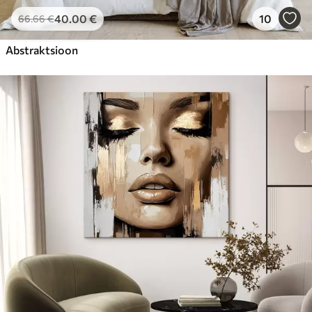
40
.00
€
10
66
.66
€
Abstraktsioon