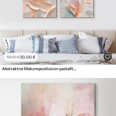
30
.00
€
50
.00
€
Abstraktne lillekompositsioon pastelltoonides õlimaalistiilis