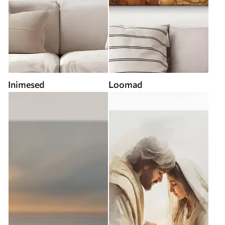
Inimesed
Loomad