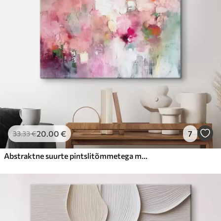
20
.00
€
7
33
.33
€
Abstraktne suurte pintslitõmmetega moodne stiil