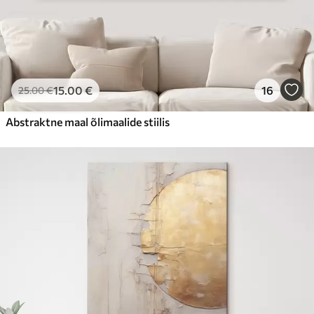
15
.00
€
16
25
.00
€
Abstraktne maal õlimaalide stiilis