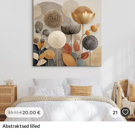
20
.00
€
21
33
.33
€
Abstraktsed lilled