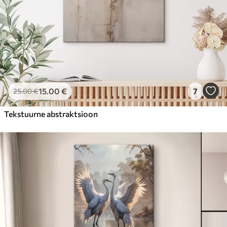
15
.00
€
7
25
.00
€
Tekstuurne abstraktsioon