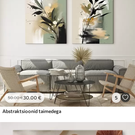
30
.00
€
5
50
.00
€
Abstraktsioonid taimedega