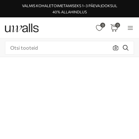
VALMIS KOHALETOIMETAMISEKS 1–3 PÄEVA JOOKSUL
40% ALLAHINDLUS
0
0