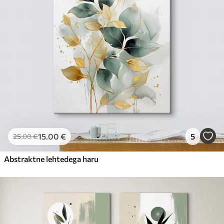
15
.00
€
5
25
.00
€
Abstraktne lehtedega haru