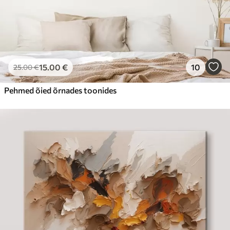
15
.00
€
10
25
.00
€
Pehmed õied õrnades toonides