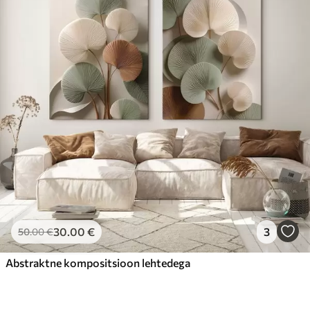
30
.00
€
3
50
.00
€
Abstraktne kompositsioon lehtedega