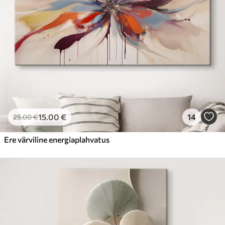
15
.00
€
14
25
.00
€
Ere värviline energiaplahvatus