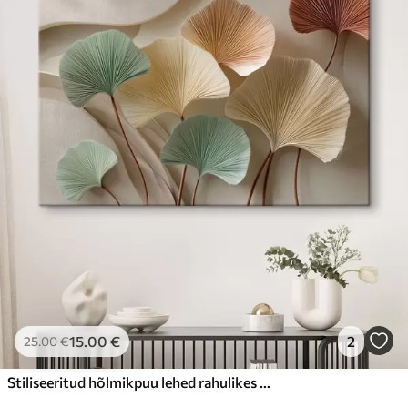
15
.00
€
2
25
.00
€
Stiliseeritud hõlmikpuu lehed rahulikes toonides