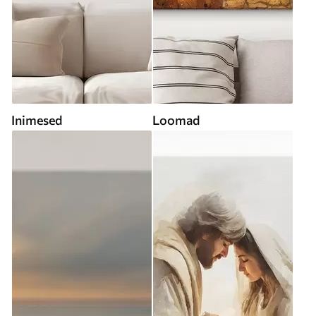
Inimesed
Loomad