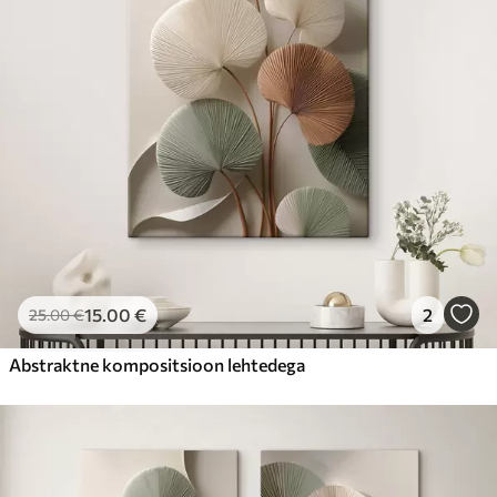
15
.00
€
2
25
.00
€
Abstraktne kompositsioon lehtedega