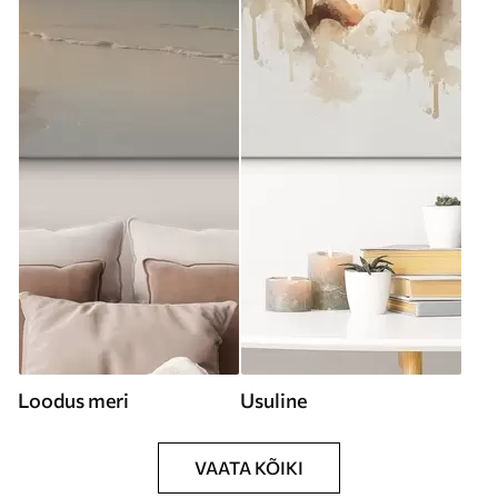
Loodus meri
Usuline
VAATA KÕIKI