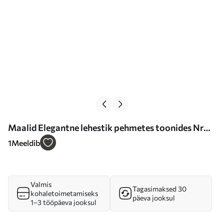
Maalid Elegantne lehestik pehmetes toonides Nr
s36365
1
Meeldib
Valmis
Tagasimaksed 30
kohaletoimetamiseks
päeva jooksul
1–3 tööpäeva jooksul