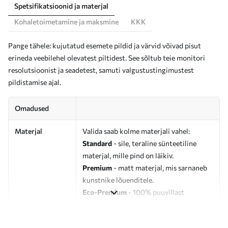
Spetsifikatsioonid ja materjal
Kohaletoimetamine ja maksmine
KKK
Pange tähele: kujutatud esemete pildid ja värvid võivad pisut
erineda veebilehel olevatest piltidest. See sõltub teie monitori
resolutsioonist ja seadetest, samuti valgustustingimustest
pildistamise ajal.
Omadused
Materjal
Valida saab kolme materjali vahel:
Standard
- sile, teraline sünteetiline
materjal, mille pind on läikiv.
Premium
- matt materjal, mis sarnaneb
kunstnike lõuenditele.
Eco-Premium
- 100% puuvillast
valmistatud kvaliteetne lõuend.
Autor
UWALLS