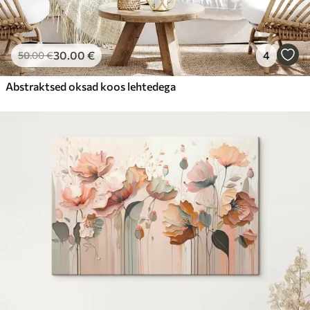
30
.00
€
4
50
.00
€
Abstraktsed oksad koos lehtedega