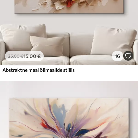
15
.00
€
16
25
.00
€
Abstraktne maal õlimaalide stiilis