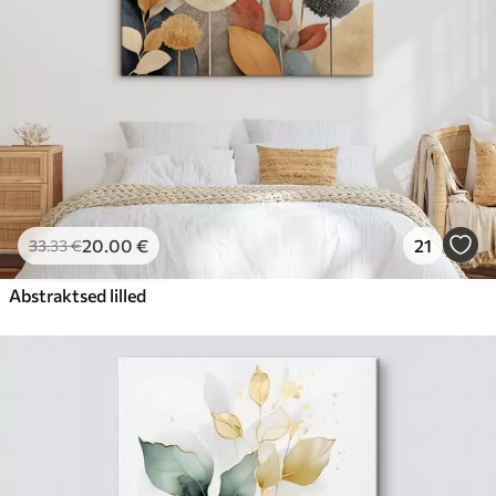
20
.00
€
21
33
.33
€
Abstraktsed lilled