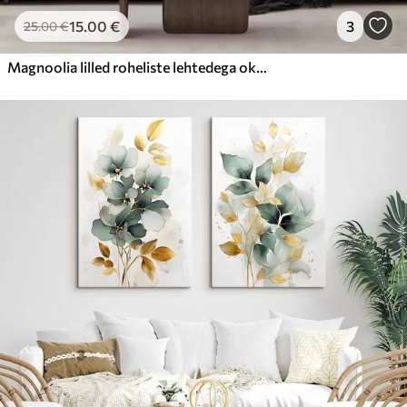
15
.00
€
3
25
.00
€
Magnoolia lilled roheliste lehtedega oksal, pastoosne tekstuurne stiil, pehme värvipalett