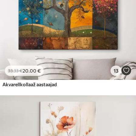
20
.00
€
13
33
.33
€
Akvarellkollaaž aastaajad