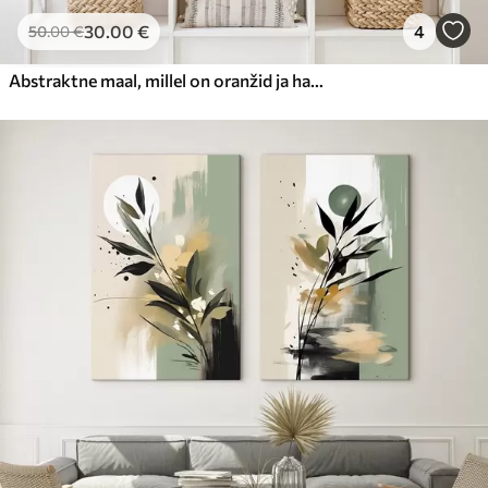
30
.00
€
4
50
.00
€
Abstraktne maal, millel on oranžid ja hallid ringid, lehed ja oksad, modernne stiil, akvarelliefekt