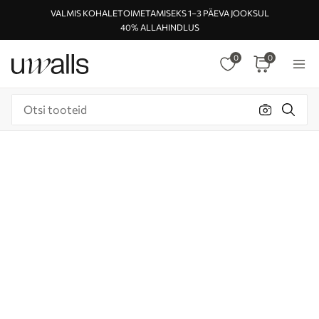
VALMIS KOHALETOIMETAMISEKS 1–3 PÄEVA JOOKSUL
40% ALLAHINDLUS
0
0