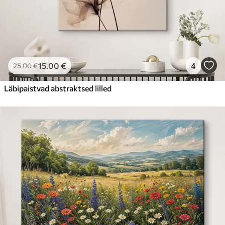
15
.00
€
4
25
.00
€
Läbipaistvad abstraktsed lilled