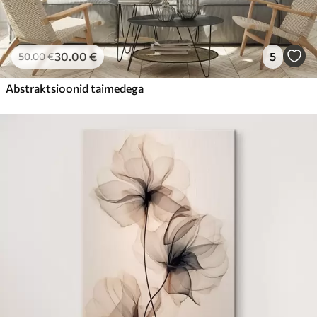
30
.00
€
5
50
.00
€
Abstraktsioonid taimedega