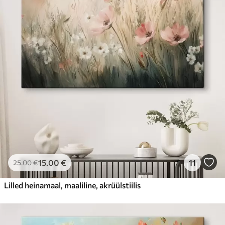
15
.00
€
11
25
.00
€
Lilled heinamaal, maaliline, akrüülstiilis