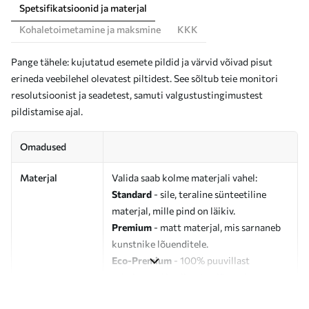
Spetsifikatsioonid ja materjal
Kohaletoimetamine ja maksmine
KKK
Pange tähele: kujutatud esemete pildid ja värvid võivad pisut
erineda veebilehel olevatest piltidest. See sõltub teie monitori
resolutsioonist ja seadetest, samuti valgustustingimustest
pildistamise ajal.
Omadused
Materjal
Valida saab kolme materjali vahel:
Standard
- sile, teraline sünteetiline
materjal, mille pind on läikiv.
Premium
- matt materjal, mis sarnaneb
kunstnike lõuenditele.
Eco-Premium
- 100% puuvillast
valmistatud kvaliteetne lõuend.
Autor
UWALLS