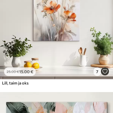
15
.00
€
7
25
.00
€
Lill, taim ja oks