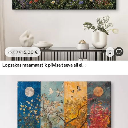
15
.00
€
6
25
.00
€
Lopsakas maamaastik pilvise taeva all elava värviliste lilledega täidetud metslilleniiduga