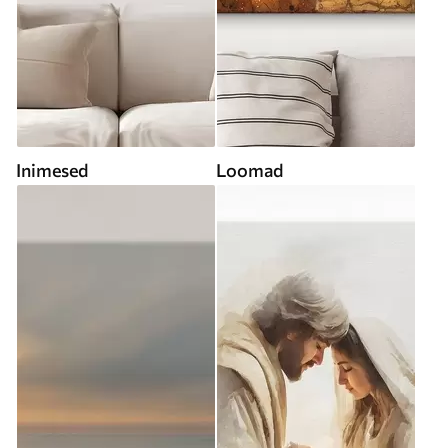
Inimesed
Loomad