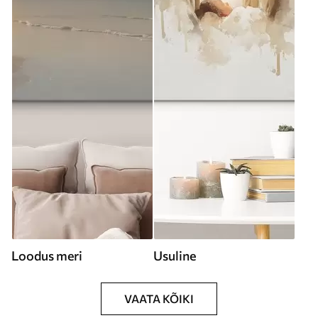
Loodus meri
Usuline
VAATA KÕIKI