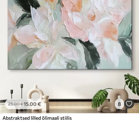
15
.00
€
8
25
.00
€
Abstraktsed lilled õlimaali stiilis