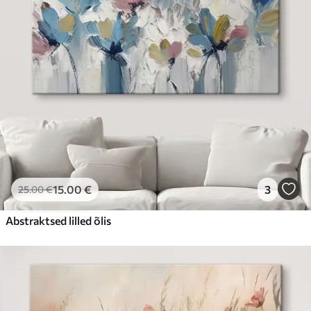
15
.00
€
3
25
.00
€
Abstraktsed lilled õlis