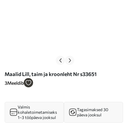
Maalid Lill, taim ja kroonleht Nr s33651
3
Meeldib
Valmis
Tagasimaksed 30
kohaletoimetamiseks
päeva jooksul
1–3 tööpäeva jooksul