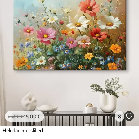
15
.00
€
8
25
.00
€
Heledad metslilled