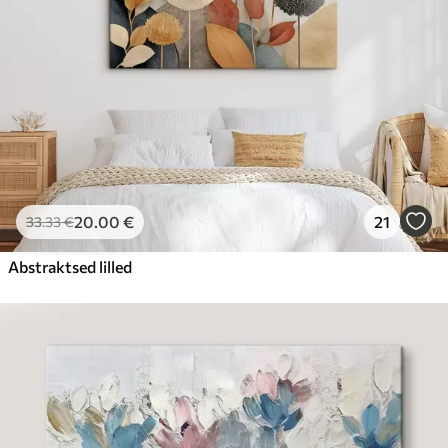
20
.00
€
21
33
.33
€
Abstraktsed lilled