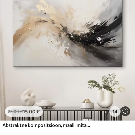
15
.00
€
14
25
.00
€
Abstraktne kompositsioon, maali imitatsioon