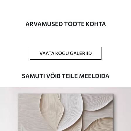
Autor
UWALLS
ARVAMUSED TOOTE KOHTA
Artikli number
s34701
Lisaks
Võite lisada lakikihti.
VAATA KOGU GALERIID
Saadaolevad materjalid
Standard
SAMUTI VÕIB TEILE MEELDIDA
Hind Alates
15
.00
€
Premium
Hind Alates
19
.00
€
Eco-Premium
Hind Alates
23
.00
€