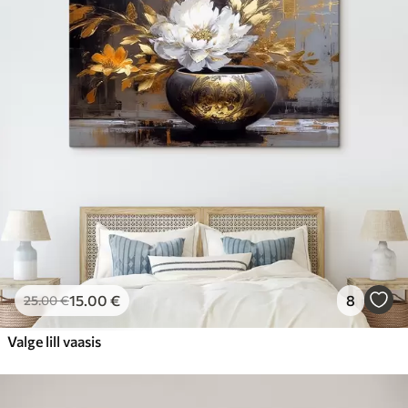
15
.00
€
8
25
.00
€
Valge lill vaasis