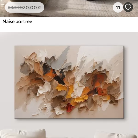
20
.00
€
11
33
.33
€
Naise portree