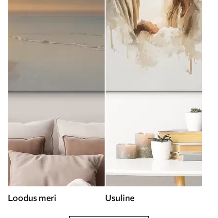
Loodus meri
Usuline