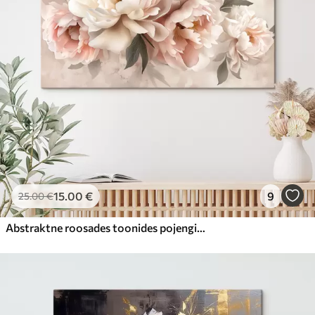
15
.00
€
9
25
.00
€
Abstraktne roosades toonides pojengide kimp