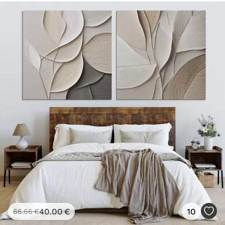
40
.00
€
10
66
.66
€