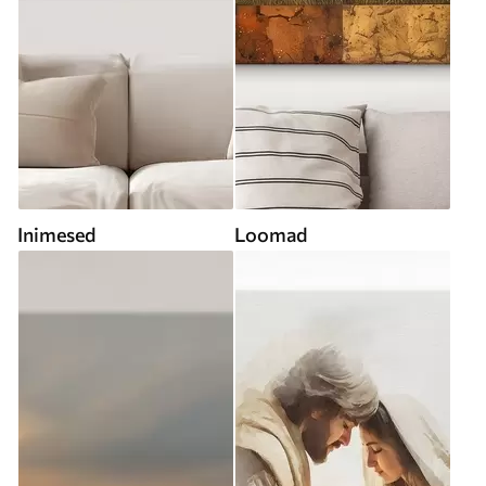
Inimesed
Loomad