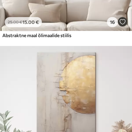
15
.00
€
16
25
.00
€
Abstraktne maal õlimaalide stiilis