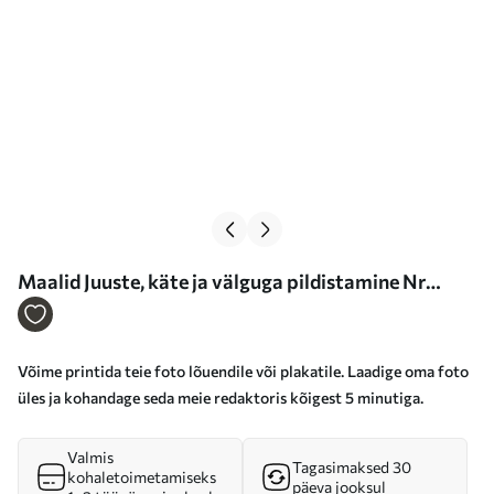
Maalid Juuste, käte ja välguga pildistamine Nr
s34701
Võime printida teie foto lõuendile või plakatile. Laadige oma foto
üles ja kohandage seda meie redaktoris kõigest 5 minutiga.
Valmis
Tagasimaksed 30
kohaletoimetamiseks
päeva jooksul