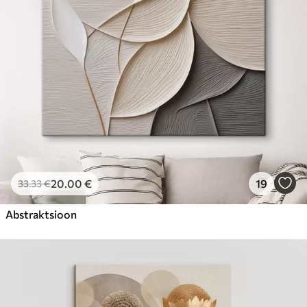
20
.00
€
19
33
.33
€
Abstraktsioon