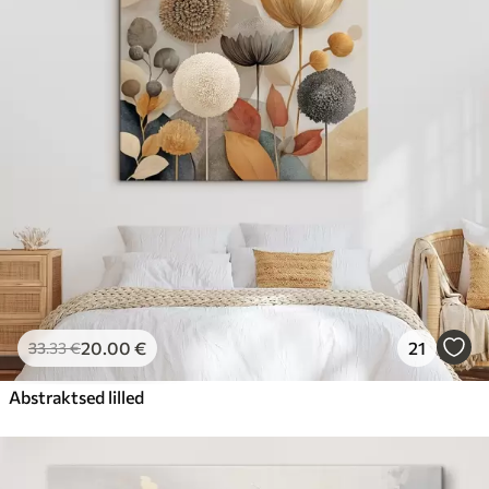
20
.00
€
21
33
.33
€
Abstraktsed lilled