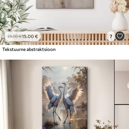
15
.00
€
7
25
.00
€
Tekstuurne abstraktsioon