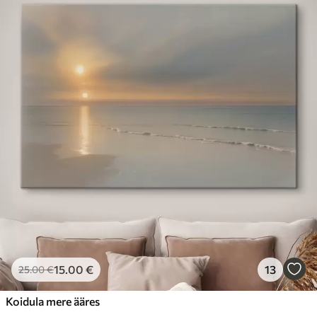
15
.00
€
13
25
.00
€
Koidula mere ääres