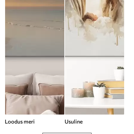
Loodus meri
Usuline