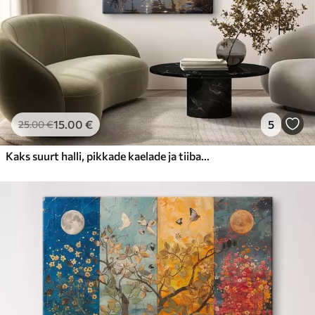
15
.00
€
5
25
.00
€
Kaks suurt halli, pikkade kaelade ja tiibadega kraanat, mis seisavad puudest ümbritsetud udujärves