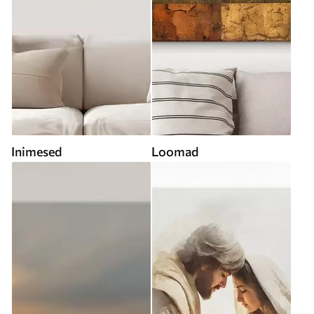
Inimesed
Loomad