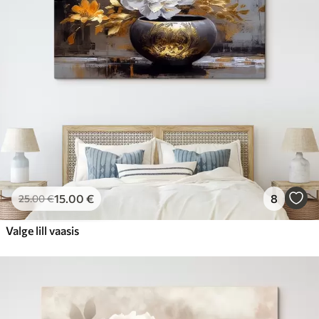
15
.00
€
8
25
.00
€
Valge lill vaasis