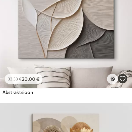
20
.00
€
19
33
.33
€
Abstraktsioon