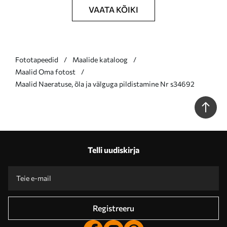
VAATA KÕIKI
Fototapeedid
Maalide kataloog
Maalid Oma fotost
Maalid Naeratuse, õla ja välguga pildistamine Nr s34692
Telli uudiskirja
Registreeru