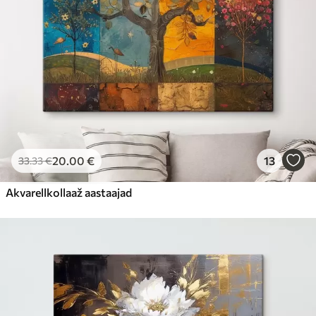
20
.00
€
13
33
.33
€
Akvarellkollaaž aastaajad