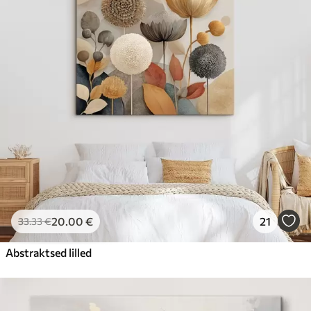
20
.00
€
21
33
.33
€
Abstraktsed lilled