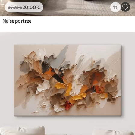
20
.00
€
11
33
.33
€
Naise portree