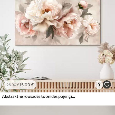
15
.00
€
9
25
.00
€
Abstraktne roosades toonides pojengide kimp