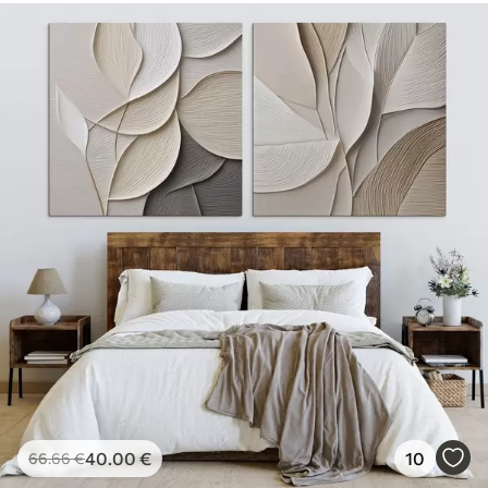
40
.00
€
10
66
.66
€