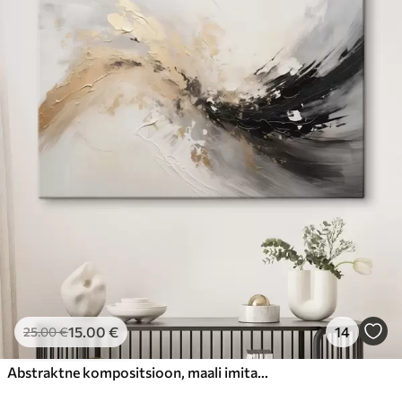
15
.00
€
14
25
.00
€
Abstraktne kompositsioon, maali imitatsioon