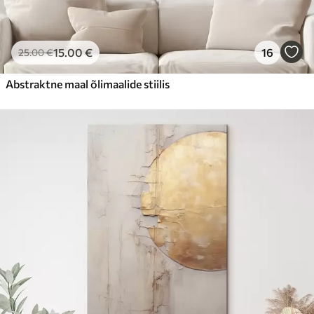
15
.00
€
16
25
.00
€
Abstraktne maal õlimaalide stiilis