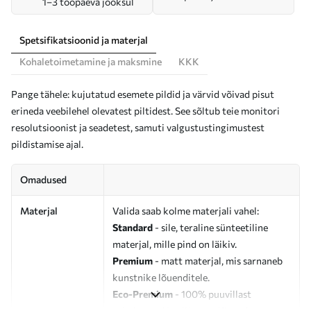
1–3 tööpäeva jooksul
Spetsifikatsioonid ja materjal
Kohaletoimetamine ja maksmine
KKK
Pange tähele: kujutatud esemete pildid ja värvid võivad pisut
erineda veebilehel olevatest piltidest. See sõltub teie monitori
resolutsioonist ja seadetest, samuti valgustustingimustest
pildistamise ajal.
Omadused
Materjal
Valida saab kolme materjali vahel:
Standard
- sile, teraline sünteetiline
materjal, mille pind on läikiv.
Premium
- matt materjal, mis sarnaneb
kunstnike lõuenditele.
Eco-Premium
- 100% puuvillast
valmistatud kvaliteetne lõuend.