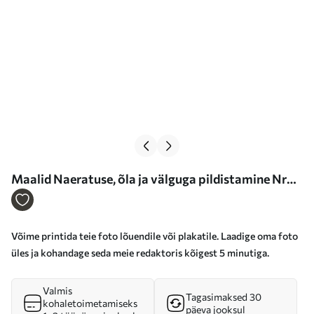
Maalid Naeratuse, õla ja välguga pildistamine Nr
s34692
Võime printida teie foto lõuendile või plakatile. Laadige oma foto
üles ja kohandage seda meie redaktoris kõigest 5 minutiga.
Valmis
Tagasimaksed 30
kohaletoimetamiseks
päeva jooksul