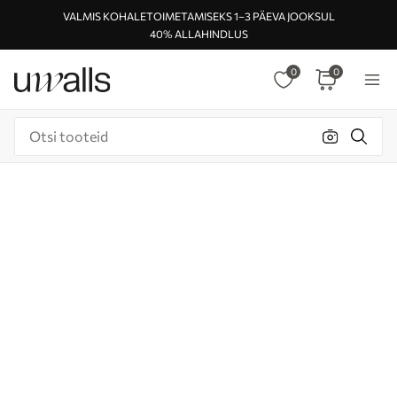
VALMIS KOHALETOIMETAMISEKS 1–3 PÄEVA JOOKSUL
40% ALLAHINDLUS
0
0