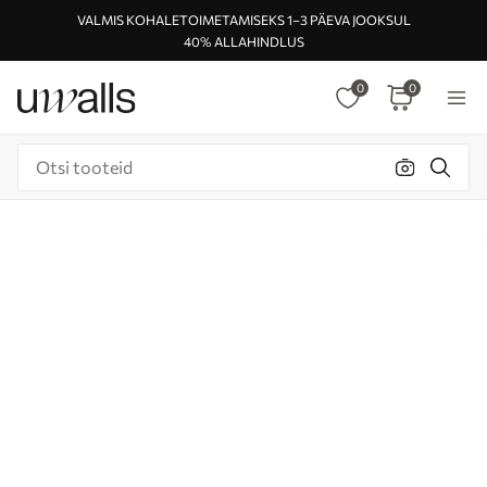
VALMIS KOHALETOIMETAMISEKS 1–3 PÄEVA JOOKSUL
40% ALLAHINDLUS
0
0