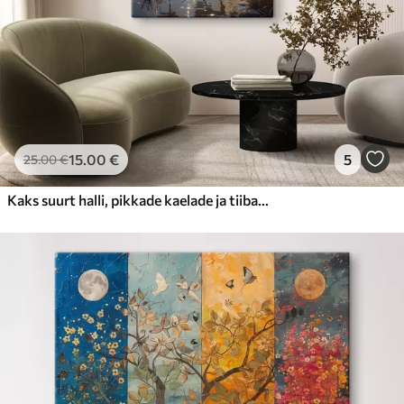
15
.00
€
5
25
.00
€
Kaks suurt halli, pikkade kaelade ja tiibadega kraanat, mis seisavad puudest ümbritsetud udujärves