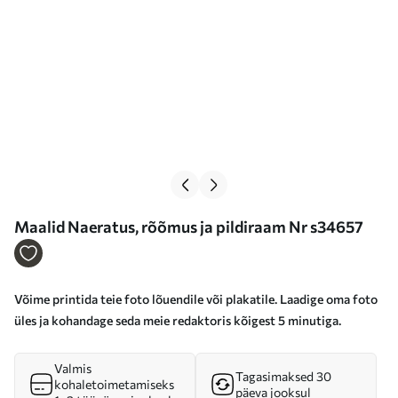
Maalid Naeratus, rõõmus ja pildiraam Nr s34657
Võime printida teie foto lõuendile või plakatile. Laadige oma foto
üles ja kohandage seda meie redaktoris kõigest 5 minutiga.
Valmis
Tagasimaksed 30
kohaletoimetamiseks
päeva jooksul