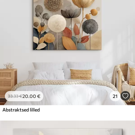
20
.00
€
21
33
.33
€
Abstraktsed lilled