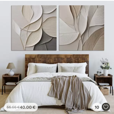
40
.00
€
10
66
.66
€