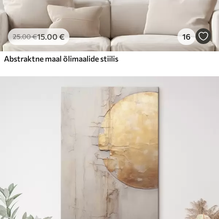
15
.00
€
16
25
.00
€
Abstraktne maal õlimaalide stiilis