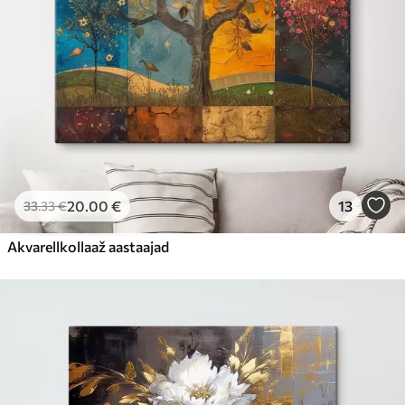
20
.00
€
13
33
.33
€
Akvarellkollaaž aastaajad