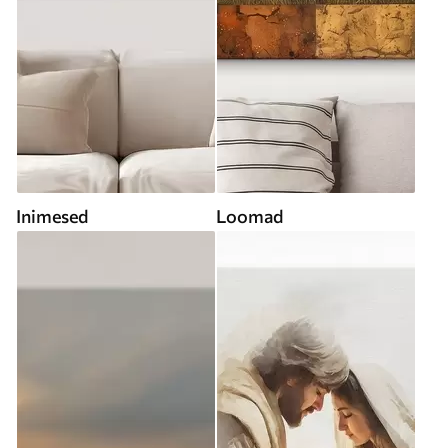
Inimesed
Loomad