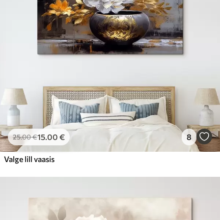
15
.00
€
8
25
.00
€
Valge lill vaasis