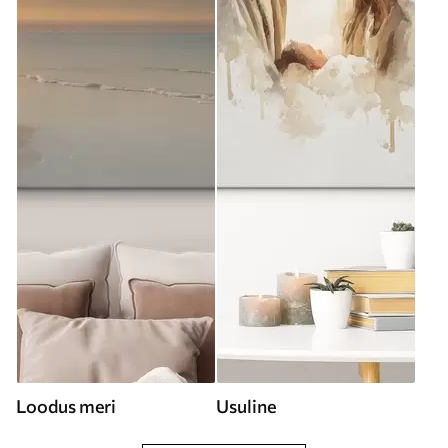
Loodus meri
Usuline