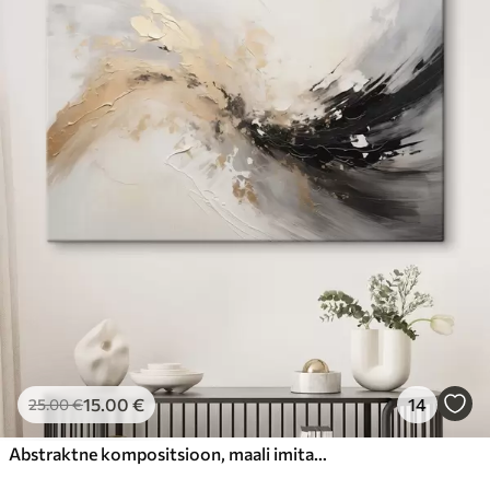
15
.00
€
14
25
.00
€
Abstraktne kompositsioon, maali imitatsioon