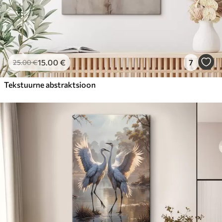
15
.00
€
7
25
.00
€
Tekstuurne abstraktsioon