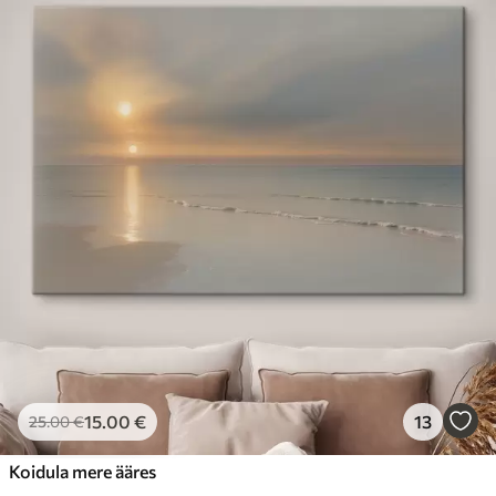
15
.00
€
13
25
.00
€
Koidula mere ääres