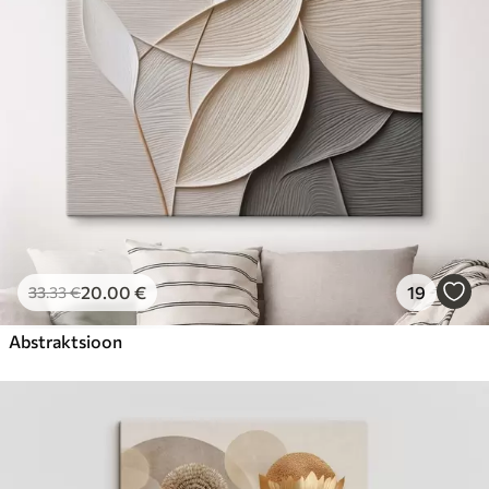
20
.00
€
19
33
.33
€
Abstraktsioon