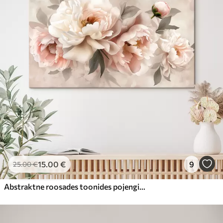
15
.00
€
9
25
.00
€
Abstraktne roosades toonides pojengide kimp