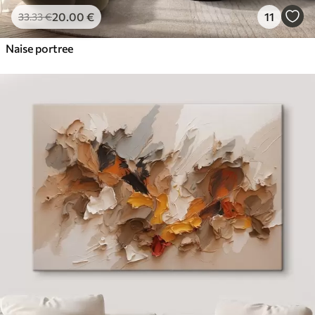
20
.00
€
11
33
.33
€
Naise portree