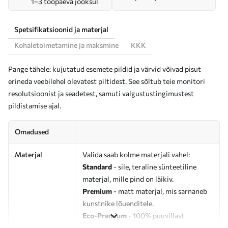
1–3 tööpäeva jooksul
Spetsifikatsioonid ja materjal
Kohaletoimetamine ja maksmine
KKK
Pange tähele: kujutatud esemete pildid ja värvid võivad pisut
erineda veebilehel olevatest piltidest. See sõltub teie monitori
resolutsioonist ja seadetest, samuti valgustustingimustest
pildistamise ajal.
Omadused
Materjal
Valida saab kolme materjali vahel:
Standard
- sile, teraline sünteetiline
materjal, mille pind on läikiv.
Premium
- matt materjal, mis sarnaneb
kunstnike lõuenditele.
Eco-Premium
- 100% puuvillast
valmistatud kvaliteetne lõuend.