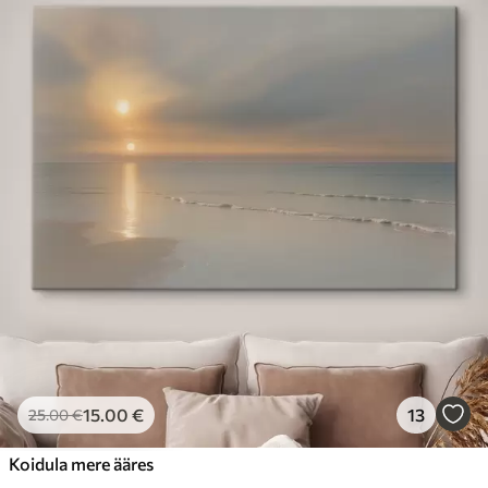
15
.00
€
13
25
.00
€
Koidula mere ääres