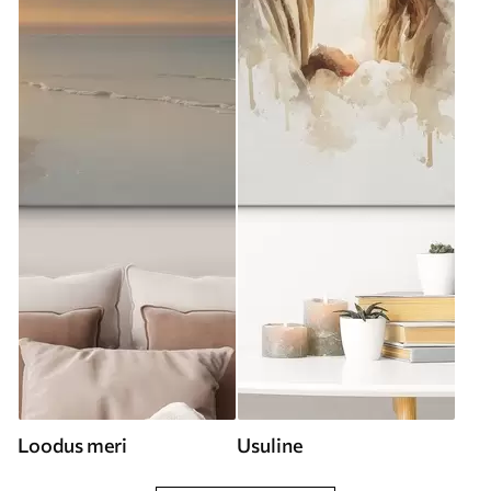
Loodus meri
Usuline