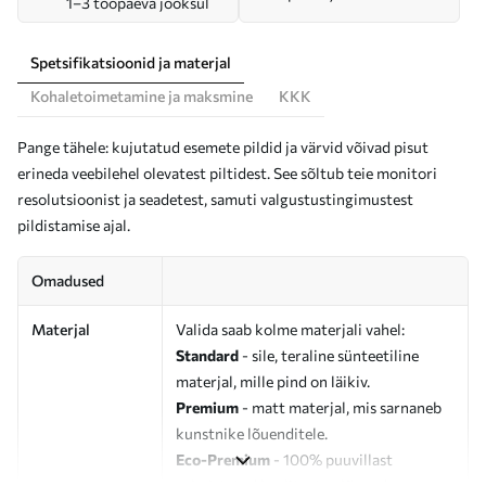
1–3 tööpäeva jooksul
Spetsifikatsioonid ja materjal
Kohaletoimetamine ja maksmine
KKK
Pange tähele: kujutatud esemete pildid ja värvid võivad pisut
erineda veebilehel olevatest piltidest. See sõltub teie monitori
resolutsioonist ja seadetest, samuti valgustustingimustest
pildistamise ajal.
Omadused
Materjal
Valida saab kolme materjali vahel:
Standard
- sile, teraline sünteetiline
materjal, mille pind on läikiv.
Premium
- matt materjal, mis sarnaneb
kunstnike lõuenditele.
Eco-Premium
- 100% puuvillast
valmistatud kvaliteetne lõuend.