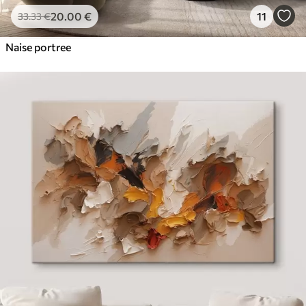
20
.00
€
11
33
.33
€
Naise portree