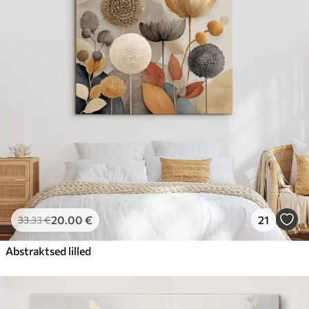
20
.00
€
21
33
.33
€
Abstraktsed lilled