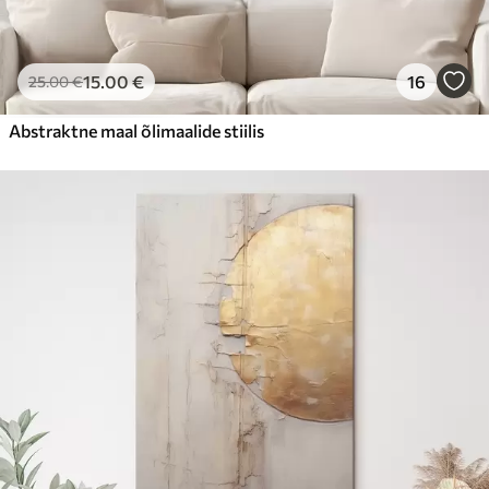
15
.00
€
16
25
.00
€
Abstraktne maal õlimaalide stiilis