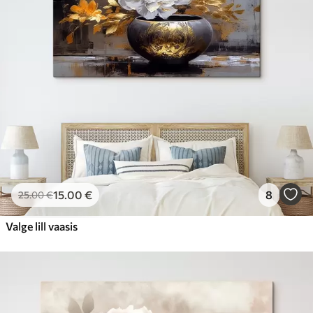
15
.00
€
8
25
.00
€
Valge lill vaasis