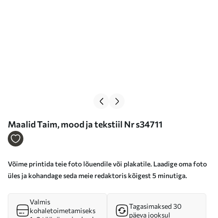
Maalid Taim, mood ja tekstiil Nr s34711
Võime printida teie foto lõuendile või plakatile. Laadige oma foto
üles ja kohandage seda meie redaktoris kõigest 5 minutiga.
Valmis
Tagasimaksed 30
kohaletoimetamiseks
päeva jooksul