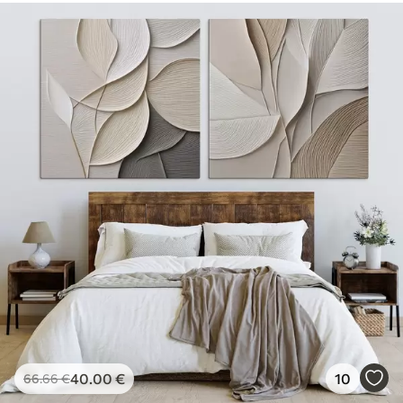
40
.00
€
10
66
.66
€