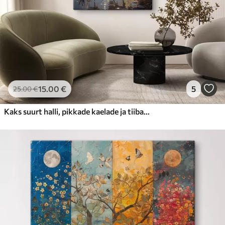
15
.00
€
5
25
.00
€
Kaks suurt halli, pikkade kaelade ja tiibadega kraanat, mis seisavad puudest ümbritsetud udujärves