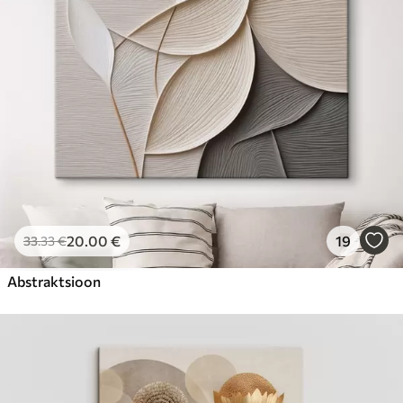
20
.00
€
19
33
.33
€
Abstraktsioon