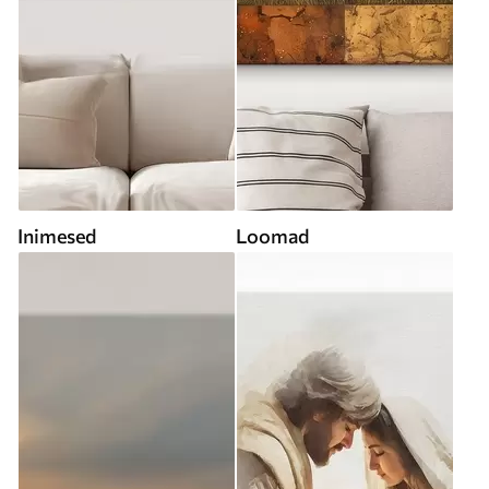
Inimesed
Loomad