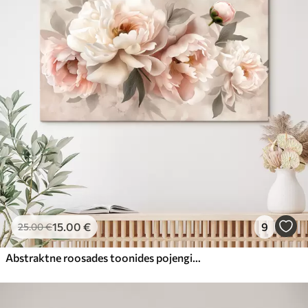
15
.00
€
9
25
.00
€
Abstraktne roosades toonides pojengide kimp