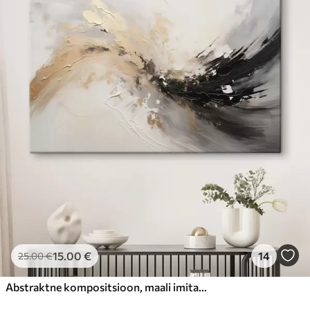
15
.00
€
14
25
.00
€
Abstraktne kompositsioon, maali imitatsioon