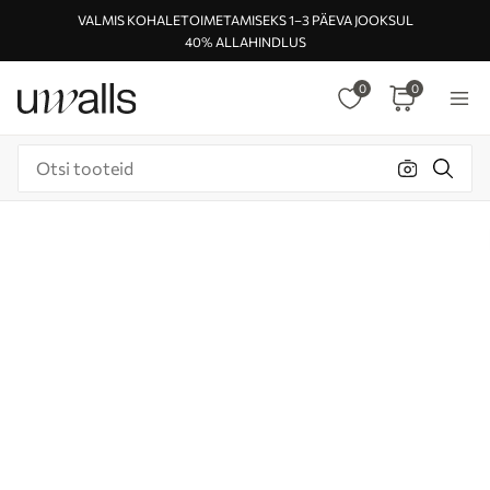
VALMIS KOHALETOIMETAMISEKS 1–3 PÄEVA JOOKSUL
40% ALLAHINDLUS
0
0