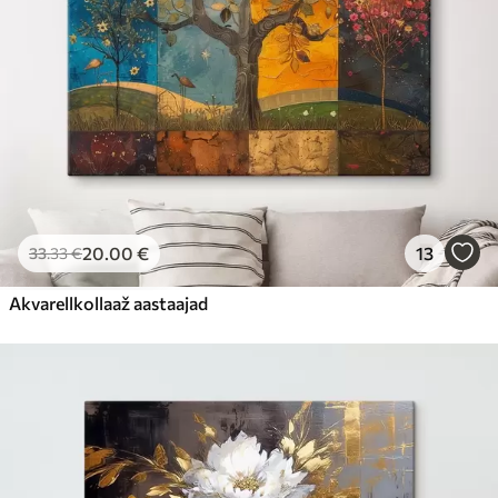
20
.00
€
13
33
.33
€
Akvarellkollaaž aastaajad