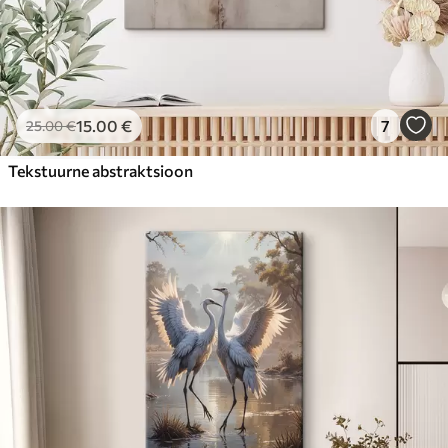
15
.00
€
7
25
.00
€
Tekstuurne abstraktsioon