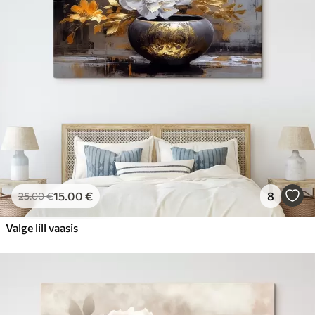
15
.00
€
8
25
.00
€
Valge lill vaasis