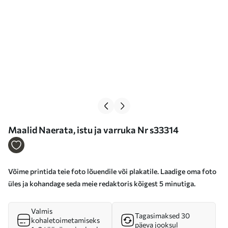
Maalid Naerata, istu ja varruka Nr s33314
Võime printida teie foto lõuendile või plakatile. Laadige oma foto
üles ja kohandage seda meie redaktoris kõigest 5 minutiga.
Valmis
Tagasimaksed 30
kohaletoimetamiseks
päeva jooksul