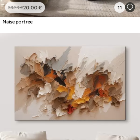
20
.00
€
11
33
.33
€
Naise portree