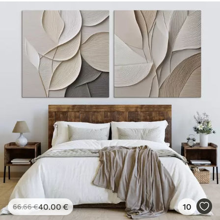
40
.00
€
10
66
.66
€