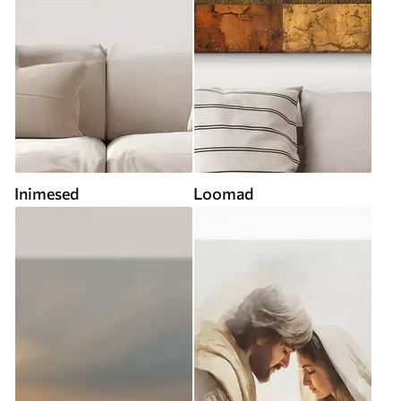
Inimesed
Loomad