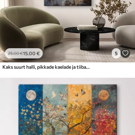
15
.00
€
5
25
.00
€
Kaks suurt halli, pikkade kaelade ja tiibadega kraanat, mis seisavad puudest ümbritsetud udujärves