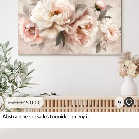
15
.00
€
9
25
.00
€
Abstraktne roosades toonides pojengide kimp