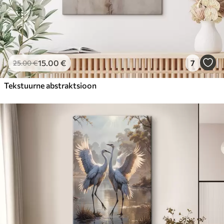
15
.00
€
7
25
.00
€
Tekstuurne abstraktsioon