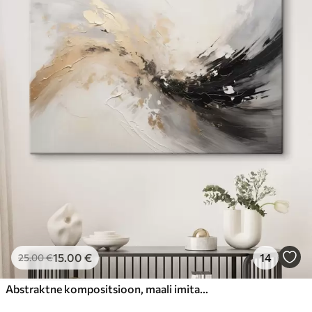
15
.00
€
14
25
.00
€
Abstraktne kompositsioon, maali imitatsioon