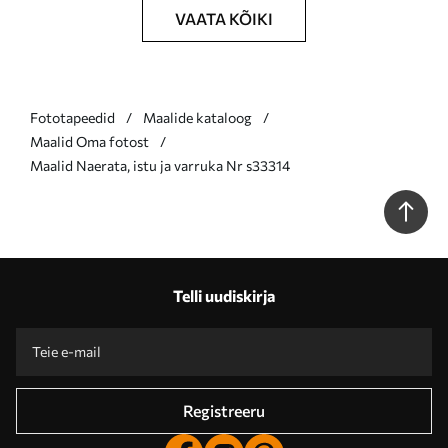
VAATA KÕIKI
Fototapeedid
Maalide kataloog
Maalid Oma fotost
Maalid Naerata, istu ja varruka Nr s33314
Telli uudiskirja
Registreeru