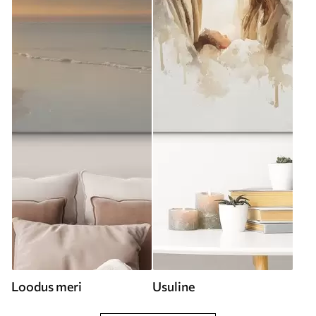
Loodus meri
Usuline