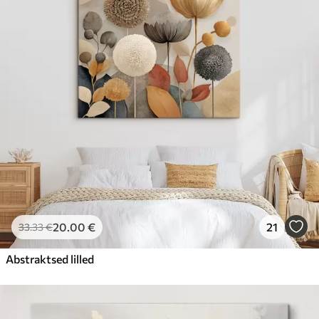
20
.00
€
21
33
.33
€
Abstraktsed lilled