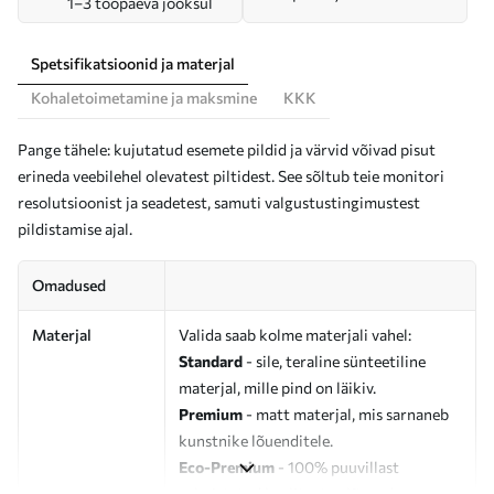
1–3 tööpäeva jooksul
Spetsifikatsioonid ja materjal
Kohaletoimetamine ja maksmine
KKK
Pange tähele: kujutatud esemete pildid ja värvid võivad pisut
erineda veebilehel olevatest piltidest. See sõltub teie monitori
resolutsioonist ja seadetest, samuti valgustustingimustest
pildistamise ajal.
Omadused
Materjal
Valida saab kolme materjali vahel:
Standard
- sile, teraline sünteetiline
materjal, mille pind on läikiv.
Premium
- matt materjal, mis sarnaneb
kunstnike lõuenditele.
Eco-Premium
- 100% puuvillast
valmistatud kvaliteetne lõuend.