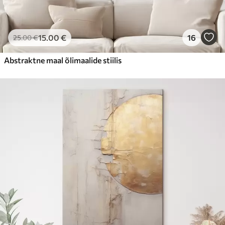
15
.00
€
16
25
.00
€
Abstraktne maal õlimaalide stiilis