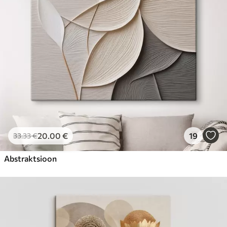
20
.00
€
19
33
.33
€
Abstraktsioon