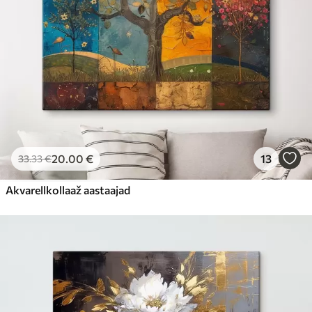
20
.00
€
13
33
.33
€
Akvarellkollaaž aastaajad