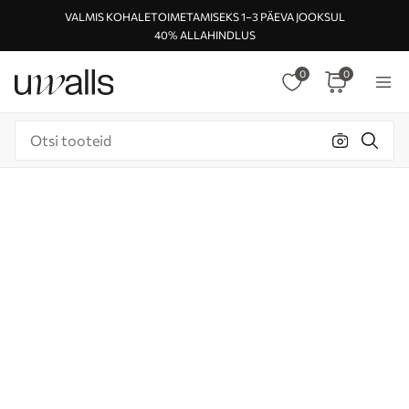
VALMIS KOHALETOIMETAMISEKS 1–3 PÄEVA JOOKSUL
40% ALLAHINDLUS
0
0