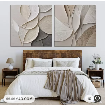
40
.00
€
10
66
.66
€