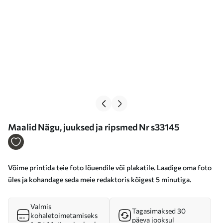
Maalid Nägu, juuksed ja ripsmed Nr s33145
Võime printida teie foto lõuendile või plakatile. Laadige oma foto
üles ja kohandage seda meie redaktoris kõigest 5 minutiga.
Valmis
Tagasimaksed 30
kohaletoimetamiseks
päeva jooksul