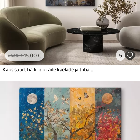
15
.00
€
5
25
.00
€
Kaks suurt halli, pikkade kaelade ja tiibadega kraanat, mis seisavad puudest ümbritsetud udujärves