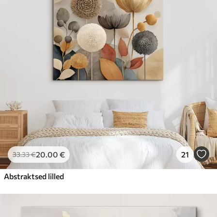
20
.00
€
21
33
.33
€
Abstraktsed lilled