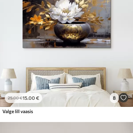
15
.00
€
8
25
.00
€
Valge lill vaasis