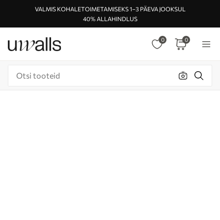
VALMIS KOHALETOIMETAMISEKS 1–3 PÄEVA JOOKSUL
40% ALLAHINDLUS
0
0