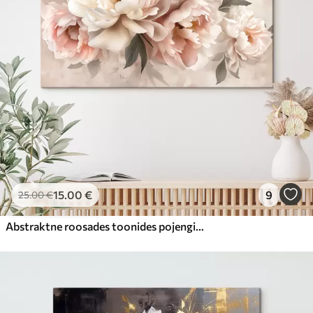
15
.00
€
9
25
.00
€
Abstraktne roosades toonides pojengide kimp