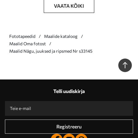
VAATA KÕIKI
Fototapeedid
Maalide kataloog
Maalid Oma fotost
Maalid Nägu, juuksed ja ripsmed Nr s33145
Telli uudiskirja
Registreeru