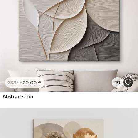
20
.00
€
19
33
.33
€
Abstraktsioon