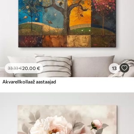
20
.00
€
13
33
.33
€
Akvarellkollaaž aastaajad