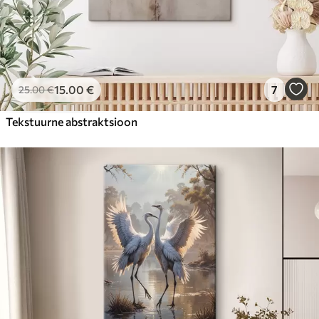
15
.00
€
7
25
.00
€
Tekstuurne abstraktsioon