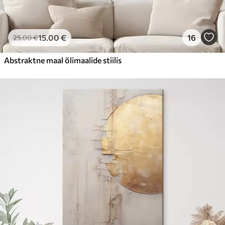
15
.00
€
16
25
.00
€
Abstraktne maal õlimaalide stiilis