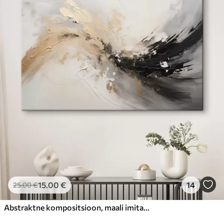
15
.00
€
14
25
.00
€
Abstraktne kompositsioon, maali imitatsioon