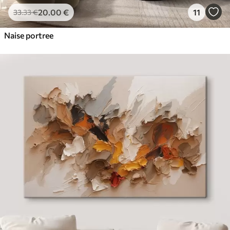
20
.00
€
11
33
.33
€
Naise portree