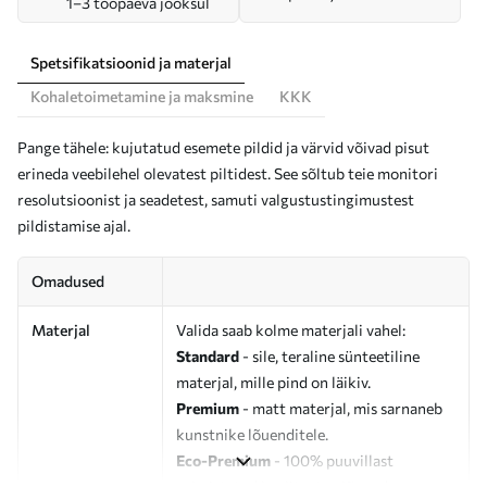
1–3 tööpäeva jooksul
Spetsifikatsioonid ja materjal
Kohaletoimetamine ja maksmine
KKK
Pange tähele: kujutatud esemete pildid ja värvid võivad pisut
erineda veebilehel olevatest piltidest. See sõltub teie monitori
resolutsioonist ja seadetest, samuti valgustustingimustest
pildistamise ajal.
Omadused
Materjal
Valida saab kolme materjali vahel:
Standard
- sile, teraline sünteetiline
materjal, mille pind on läikiv.
Premium
- matt materjal, mis sarnaneb
kunstnike lõuenditele.
Eco-Premium
- 100% puuvillast
valmistatud kvaliteetne lõuend.