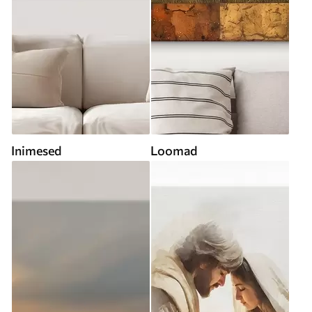
Inimesed
Loomad