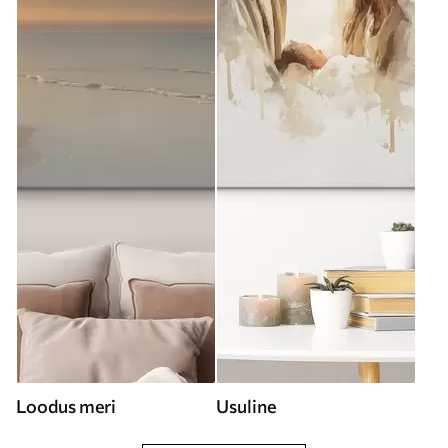
Loodus meri
Usuline