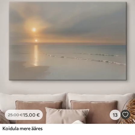
15
.00
€
13
25
.00
€
Koidula mere ääres