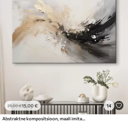
15
.00
€
14
25
.00
€
Abstraktne kompositsioon, maali imitatsioon