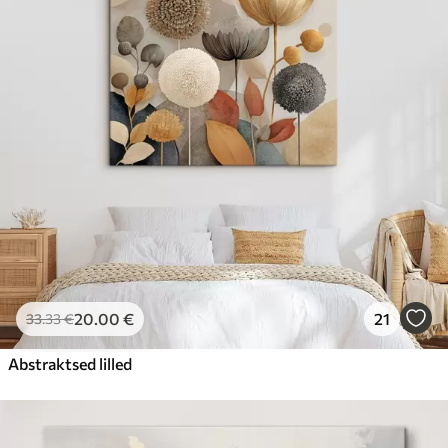
20
.00
€
21
33
.33
€
Abstraktsed lilled