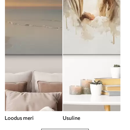
Loodus meri
Usuline