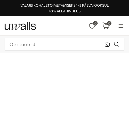
VALMIS KOHALETOIMETAMISEKS 1–3 PÄEVA JOOKSUL
40% ALLAHINDLUS
0
0