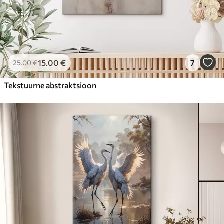
15
.00
€
7
25
.00
€
Tekstuurne abstraktsioon