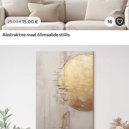
15
.00
€
16
25
.00
€
Abstraktne maal õlimaalide stiilis