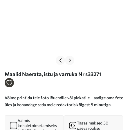
Maalid Naerata, istu ja varruka Nr s33271
Võime printida teie foto lõuendile või plakatile. Laadige oma foto
üles ja kohandage seda meie redaktoris kõigest 5 minutiga.
Valmis
Tagasimaksed 30
kohaletoimetamiseks
päeva jooksul