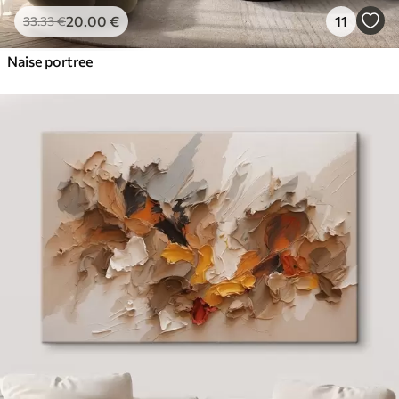
20
.00
€
11
33
.33
€
Naise portree