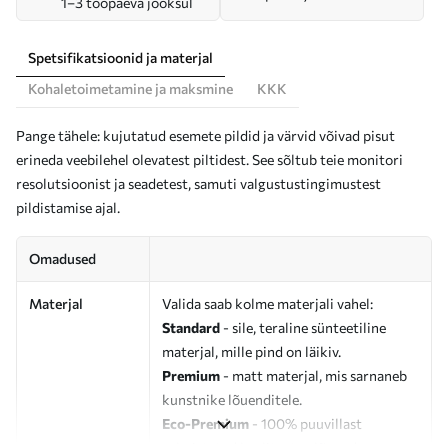
1–3 tööpäeva jooksul
Spetsifikatsioonid ja materjal
Kohaletoimetamine ja maksmine
KKK
Pange tähele: kujutatud esemete pildid ja värvid võivad pisut
erineda veebilehel olevatest piltidest. See sõltub teie monitori
resolutsioonist ja seadetest, samuti valgustustingimustest
pildistamise ajal.
Omadused
Materjal
Valida saab kolme materjali vahel:
Standard
- sile, teraline sünteetiline
materjal, mille pind on läikiv.
Premium
- matt materjal, mis sarnaneb
kunstnike lõuenditele.
Eco-Premium
- 100% puuvillast
valmistatud kvaliteetne lõuend.