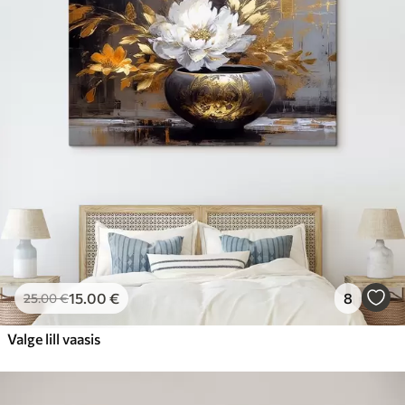
15
.00
€
8
25
.00
€
Valge lill vaasis