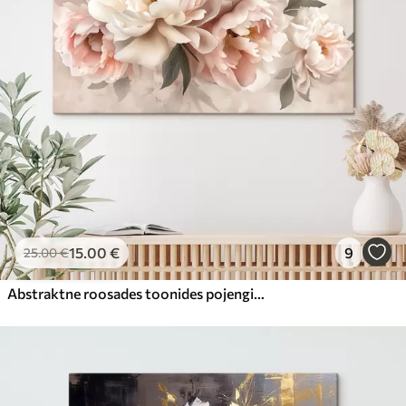
15
.00
€
9
25
.00
€
Abstraktne roosades toonides pojengide kimp