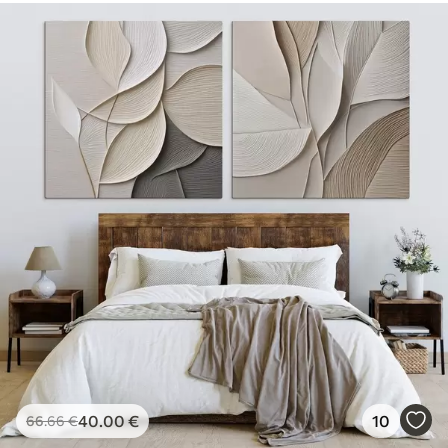
40
.00
€
10
66
.66
€