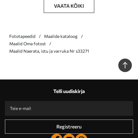
VAATA KÕIKI
Fototapeedid
Maalide kataloog
Maalid Oma fotost
Maalid Naerata, istu ja varruka Nr s33271
Telli uudiskirja
Registreeru