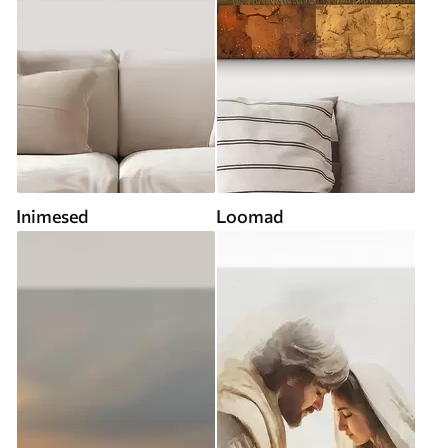
Inimesed
Loomad