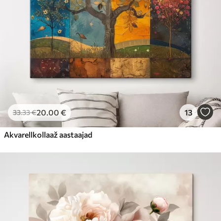
20
.00
€
13
33
.33
€
Akvarellkollaaž aastaajad