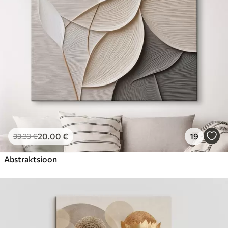
20
.00
€
19
33
.33
€
Abstraktsioon