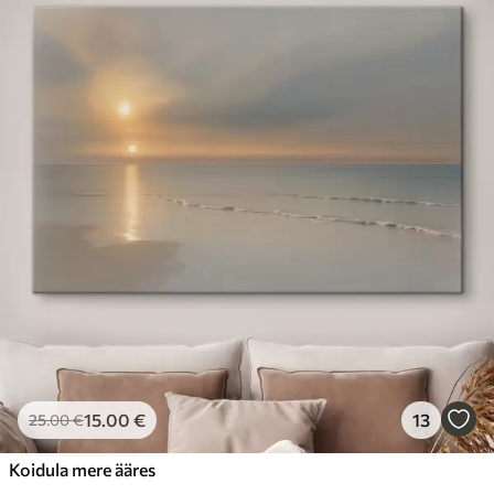
15
.00
€
13
25
.00
€
Koidula mere ääres