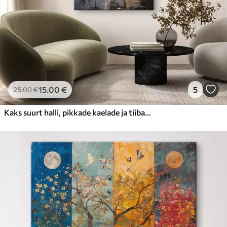
15
.00
€
5
25
.00
€
Kaks suurt halli, pikkade kaelade ja tiibadega kraanat, mis seisavad puudest ümbritsetud udujärves