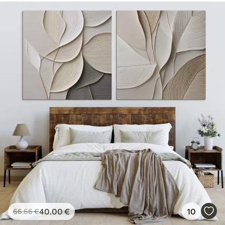
40
.00
€
10
66
.66
€