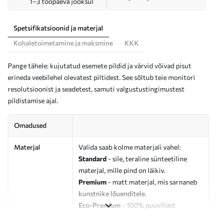
1–3 tööpäeva jooksul
Spetsifikatsioonid ja materjal
Kohaletoimetamine ja maksmine
KKK
Pange tähele: kujutatud esemete pildid ja värvid võivad pisut
erineda veebilehel olevatest piltidest. See sõltub teie monitori
resolutsioonist ja seadetest, samuti valgustustingimustest
pildistamise ajal.
Omadused
Materjal
Valida saab kolme materjali vahel:
Standard
- sile, teraline sünteetiline
materjal, mille pind on läikiv.
Premium
- matt materjal, mis sarnaneb
kunstnike lõuenditele.
Eco-Premium
- 100% puuvillast
valmistatud kvaliteetne lõuend.