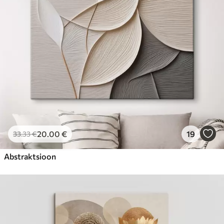
20
.00
€
19
33
.33
€
Abstraktsioon