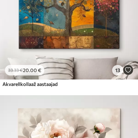
20
.00
€
13
33
.33
€
Akvarellkollaaž aastaajad