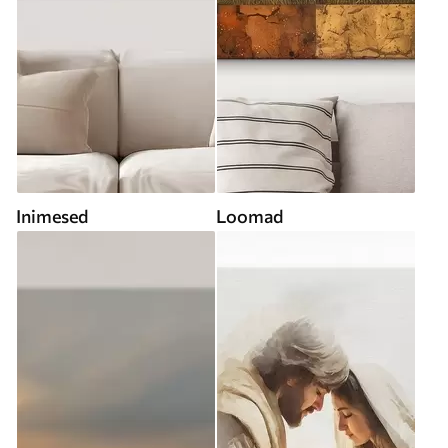
Inimesed
Loomad