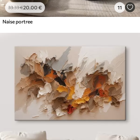
20
.00
€
11
33
.33
€
Naise portree