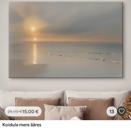
15
.00
€
13
25
.00
€
Koidula mere ääres