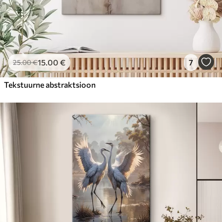
15
.00
€
7
25
.00
€
Tekstuurne abstraktsioon