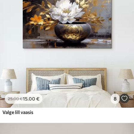
15
.00
€
8
25
.00
€
Valge lill vaasis