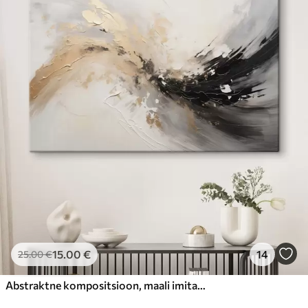
15
.00
€
14
25
.00
€
Abstraktne kompositsioon, maali imitatsioon