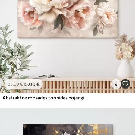
15
.00
€
9
25
.00
€
Abstraktne roosades toonides pojengide kimp