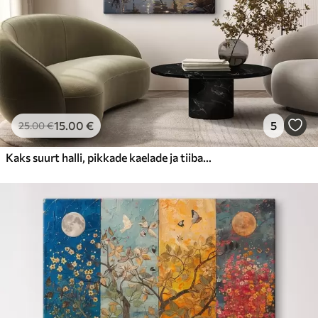
15
.00
€
5
25
.00
€
Kaks suurt halli, pikkade kaelade ja tiibadega kraanat, mis seisavad puudest ümbritsetud udujärves