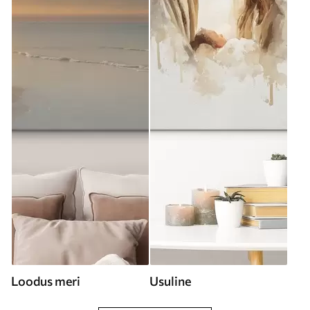
Loodus meri
Usuline