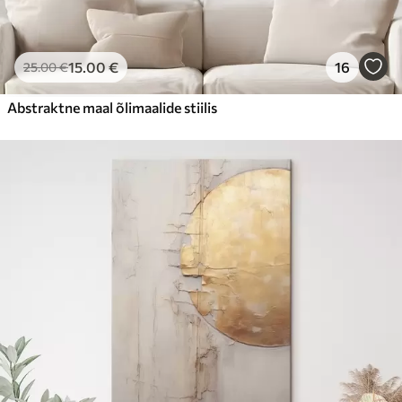
15
.00
€
16
25
.00
€
Abstraktne maal õlimaalide stiilis