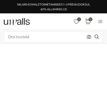
VALMIS KOHALETOIMETAMISEKS 1–3 PÄEVA JOOKSUL
40% ALLAHINDLUS
0
0