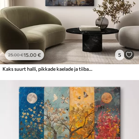
15
.00
€
5
25
.00
€
Kaks suurt halli, pikkade kaelade ja tiibadega kraanat, mis seisavad puudest ümbritsetud udujärves