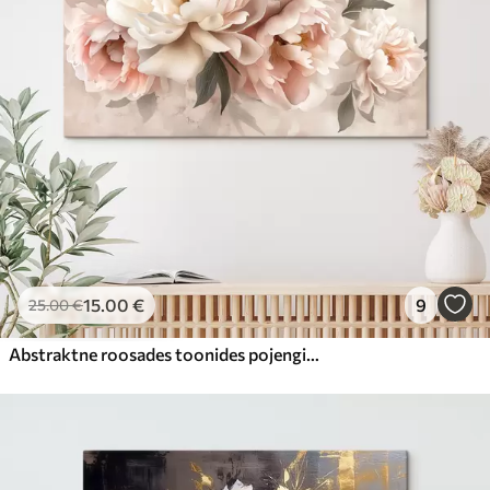
15
.00
€
9
25
.00
€
Abstraktne roosades toonides pojengide kimp