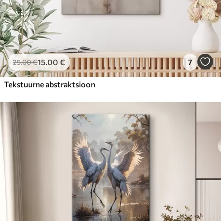
15
.00
€
7
25
.00
€
Tekstuurne abstraktsioon