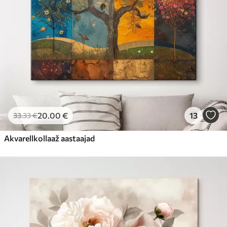
20
.00
€
13
33
.33
€
Akvarellkollaaž aastaajad