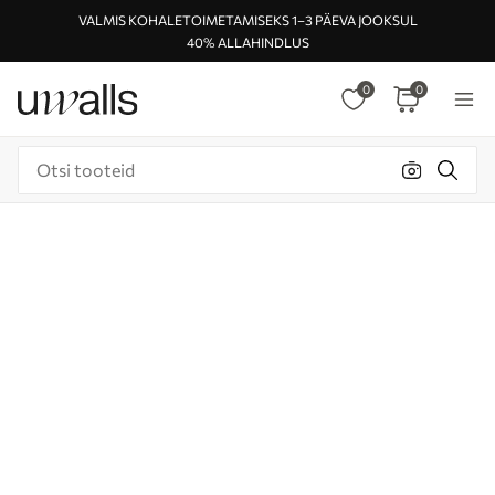
VALMIS KOHALETOIMETAMISEKS 1–3 PÄEVA JOOKSUL
40% ALLAHINDLUS
0
0