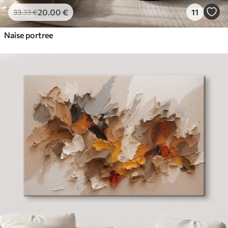
20
.00
€
11
33
.33
€
Naise portree