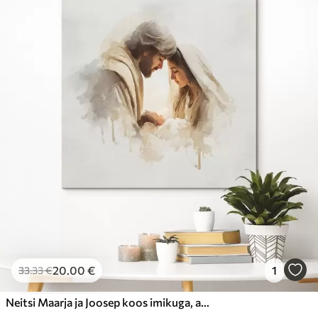
20
.00
€
1
33
.33
€
Neitsi Maarja ja Joosep koos imikuga, akvarellistiilis