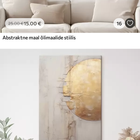
15
.00
€
16
25
.00
€
Abstraktne maal õlimaalide stiilis