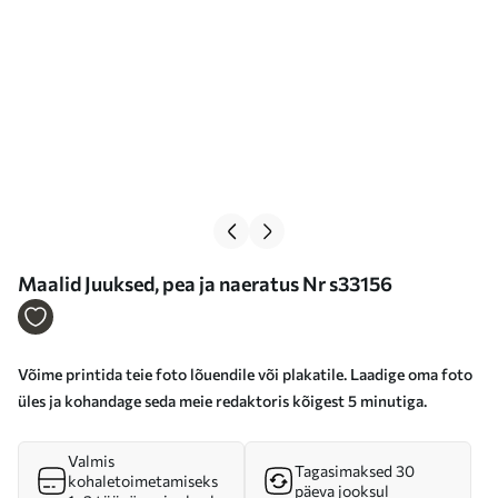
Maalid Juuksed, pea ja naeratus Nr s33156
Võime printida teie foto lõuendile või plakatile. Laadige oma foto
üles ja kohandage seda meie redaktoris kõigest 5 minutiga.
Valmis
Tagasimaksed 30
kohaletoimetamiseks
päeva jooksul