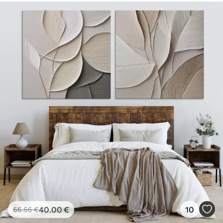
40
.00
€
10
66
.66
€