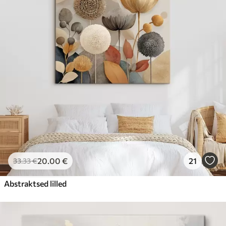
20
.00
€
21
33
.33
€
Abstraktsed lilled