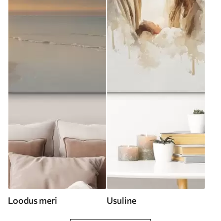
Loodus meri
Usuline