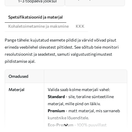
1–3 tööpäeva jooksul
Spetsifikatsioonid ja materjal
Kohaletoimetamine ja maksmine
KKK
Pange tähele: kujutatud esemete pildid ja värvid võivad pisut
erineda veebilehel olevatest piltidest. See sõltub teie monitori
resolutsioonist ja seadetest, samuti valgustustingimustest
pildistamise ajal.
Omadused
Materjal
Valida saab kolme materjali vahel:
Standard
- sile, teraline sünteetiline
materjal, mille pind on läikiv.
Premium
- matt materjal, mis sarnaneb
kunstnike lõuenditele.
Eco-Premium
- 100% puuvillast
valmistatud kvaliteetne lõuend.