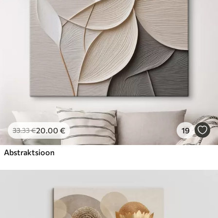
20
.00
€
19
33
.33
€
Abstraktsioon