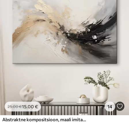
15
.00
€
14
25
.00
€
Abstraktne kompositsioon, maali imitatsioon