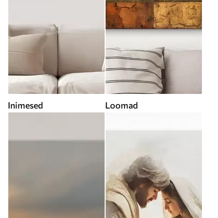
Inimesed
Loomad