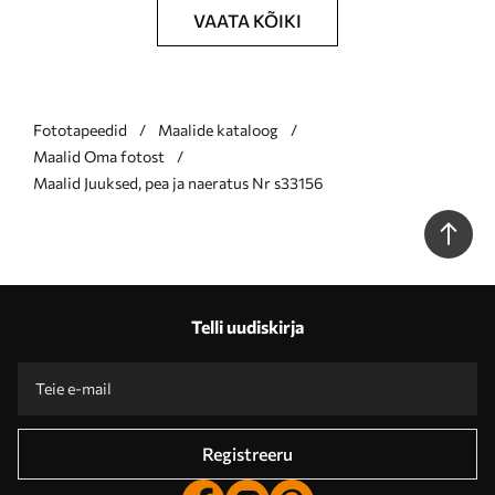
VAATA KÕIKI
Fototapeedid
Maalide kataloog
Maalid Oma fotost
Maalid Juuksed, pea ja naeratus Nr s33156
Telli uudiskirja
Registreeru