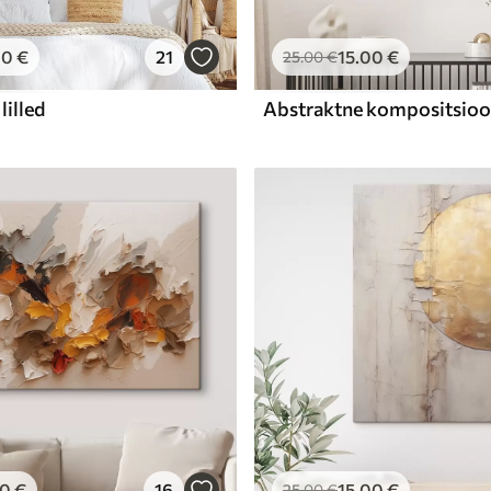
00
€
21
15
.00
€
25
.00
€
lilled
00
€
16
15
.00
€
25
.00
€