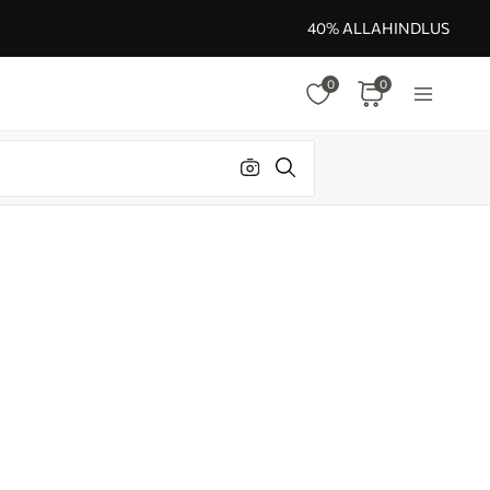
40% ALLAHINDLUS
0
0