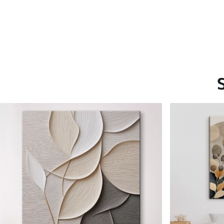
Saadaolevad materjalid
Standard
Premium
Hind Alates
15
.00
€
Hind Alates
19
.00
€