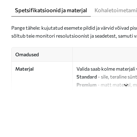
Spetsifikatsioonid ja materjal
Kohaletoimetami
Pange tähele: kujutatud esemete pildid ja värvid võivad pisu
sõltub teie monitori resolutsioonist ja seadetest, samuti v
Omadused
Materjal
Valida saab kolme materjali 
Standard
- sile, teraline sün
Premium
- matt materjal, m
Eco-Premium
- 100% puuvil
Autor
UWALLS
Artikli number
s33141
Lisaks
Võite lisada lakikihti.