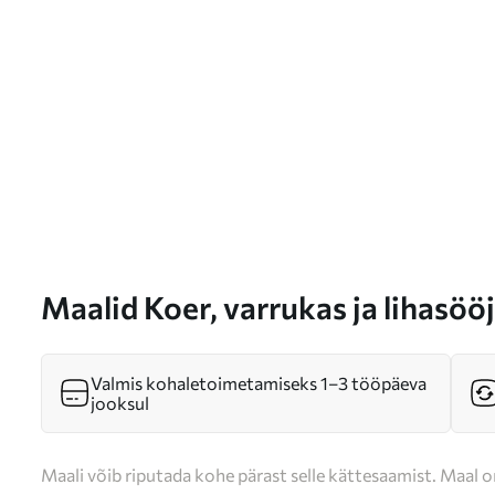
Maalid Koer, varrukas ja lihasöö
Valmis kohaletoimetamiseks 1–3 tööpäeva
jooksul
Maali võib riputada kohe pärast selle kättesaamist. Maal o