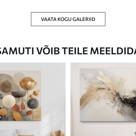
VAATA KOGU GALERIID
Eco-Premium
Hind Alates
23
.00
€
SAMUTI VÕIB TEILE MEELDID