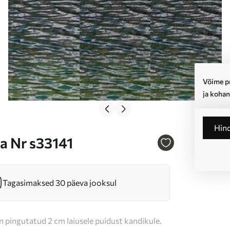
Võime pr
ja kohan
Hin
ja Nr s33141
Tagasimaksed 30 päeva jooksul
n pingutatud 2 cm laiusele puidust kandikule.