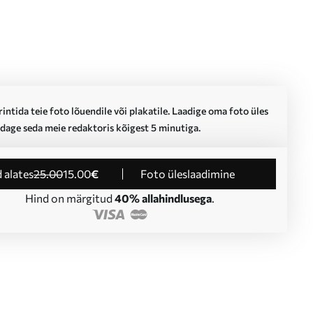
intida teie foto lõuendile või plakatile. Laadige oma foto üles
dage seda meie redaktoris kõigest 5 minutiga.
d alates
25
.00
15
.00
€
Foto üleslaadimine
Hind on märgitud
40% allahindlusega
.