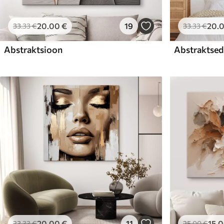
20
.00
€
19
20
.
33
.33
€
33
.33
€
Abstraktsioon
Abstraktsed 
20
.00
€
11
15
.
33
.33
€
25
.00
€