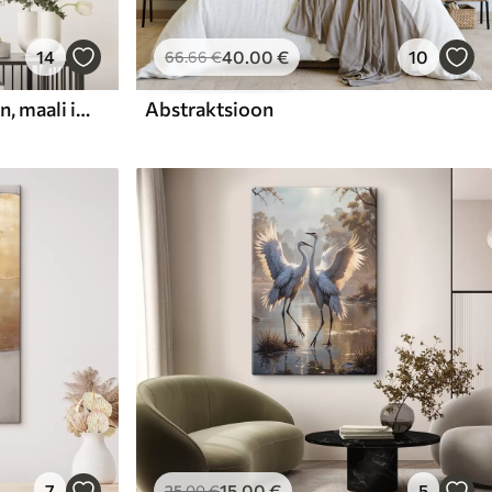
14
40
.00
€
10
66
.66
€
Abstraktne kompositsioon, maali imitatsioon
Abstraktsioon
7
15
.00
€
5
25
.00
€