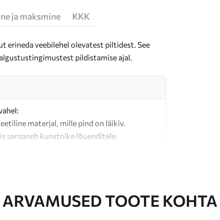
ne ja maksmine
KKK
t erineda veebilehel olevatest piltidest. See
algustustingimustest pildistamise ajal.
vahel:
teetiline materjal, mille pind on läikiv.
is sarnaneb kunstnike lõuenditele.
last valmistatud kvaliteetne lõuend.
ARVAMUSED TOOTE KOHTA