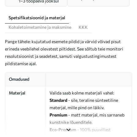
1–3 tööpäeva jooksul
Spetsifikatsioonid ja materjal
Kohaletoimetamine ja maksmine
KKK
Pange tähele: kujutatud esemete pildid ja värvid võivad pisut
erineda veebilehel olevatest piltidest. See sõltub teie monitori
resolutsioonist ja seadetest, samuti valgustustingimustest
pildistamise ajal.
Omadused
Materjal
Valida saab kolme materjali vahel:
Standard
- sile, teraline sünteetiline
materjal, mille pind on läikiv.
Premium
- matt materjal, mis sarnaneb
kunstnike lõuenditele.
Eco-Premium
- 100% puuvillast
valmistatud kvaliteetne lõuend.