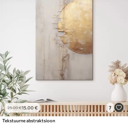
15
.00
€
7
25
.00
€
Tekstuurne abstraktsioon