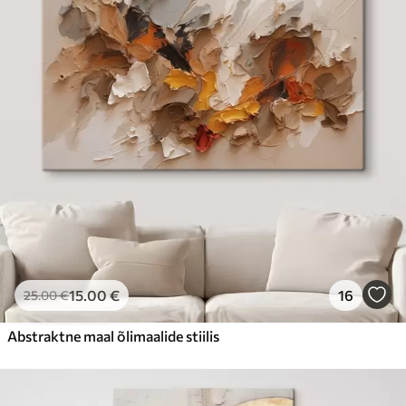
15
.00
€
16
25
.00
€
Abstraktne maal õlimaalide stiilis