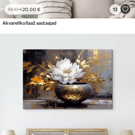
20
.00
€
13
33
.33
€
Akvarellkollaaž aastaajad