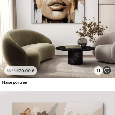
20
.00
€
11
33
.33
€
Naise portree