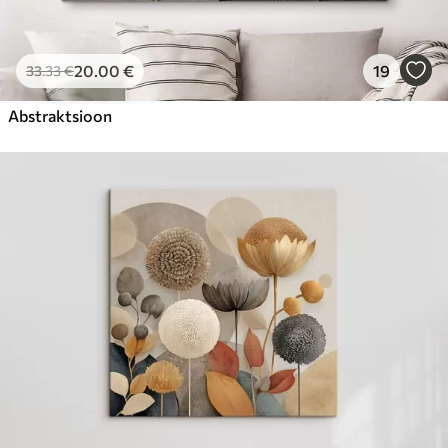
20
.00
€
19
33
.33
€
Abstraktsioon