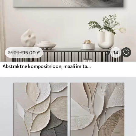
15
.00
€
14
25
.00
€
Abstraktne kompositsioon, maali imitatsioon