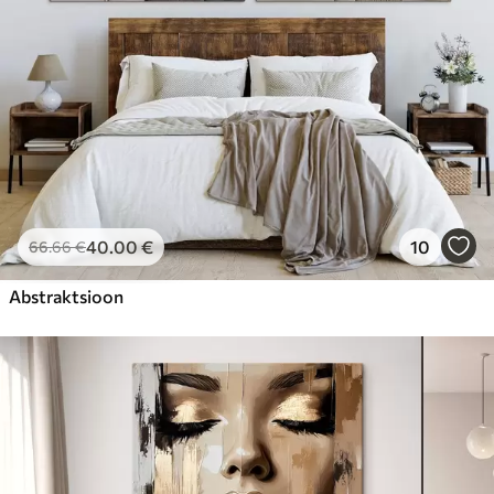
40
.00
€
10
66
.66
€
Abstraktsioon