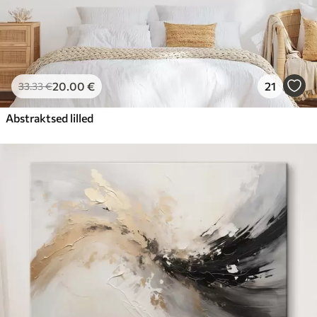
20
.00
€
21
33
.33
€
Abstraktsed lilled