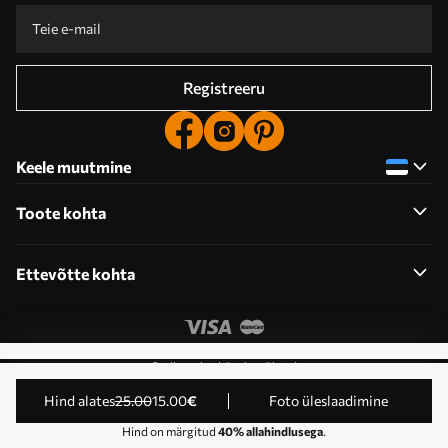
Registreeru
Keele muutmine
Toote kohta
Ettevõtte kohta
Redigeerige küpsiste õigusi
© 2011-2026 Uwalls . Kõik õigused kaitstud.
Hind alates
25
.00
15
.00
€
Foto üleslaadimine
Tegevustaseme KLW Sp. z o.o. VAT ID: PL9223057591.
Hind on märgitud
40% allahindlusega
.