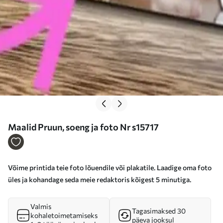
Maalid Pruun, soeng ja foto Nr s15717
Võime printida teie foto lõuendile või plakatile. Laadige oma foto
üles ja kohandage seda meie redaktoris kõigest 5 minutiga.
Valmis
Tagasimaksed 30
kohaletoimetamiseks
päeva jooksul