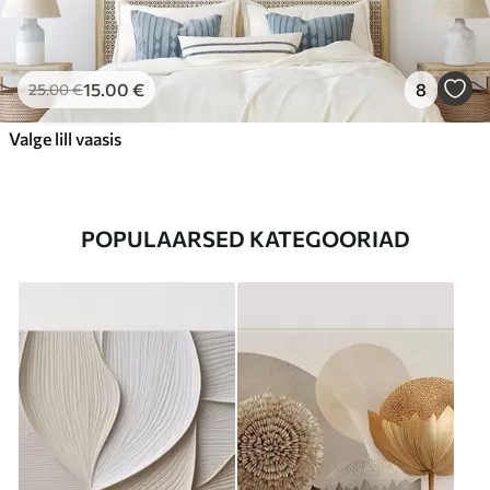
15
.00
€
8
25
.00
€
Valge lill vaasis
POPULAARSED KATEGOORIAD