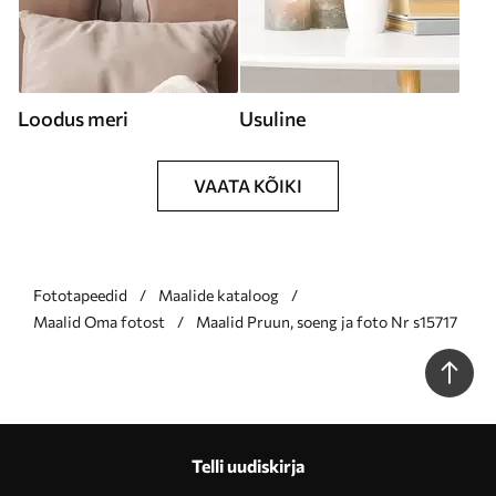
Loodus meri
Usuline
VAATA KÕIKI
Fototapeedid
Maalide kataloog
Maalid Oma fotost
Maalid Pruun, soeng ja foto Nr s15717
Telli uudiskirja