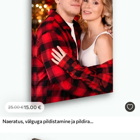
15
.00
€
25
.00
€
Naeratus, välguga pildistamine ja pildiraam