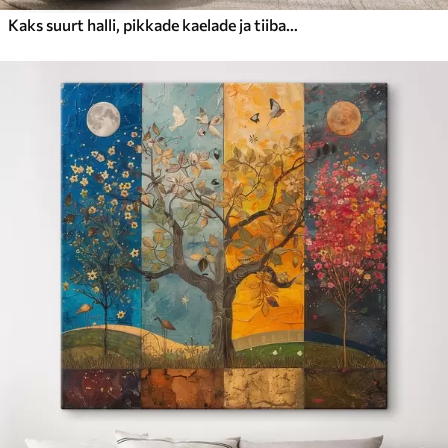
Kaks suurt halli, pikkade kaelade ja tiibadega kraanat, mis seisavad puudest ümbritsetud udujärves