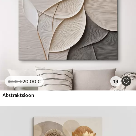
20
.00
€
19
33
.33
€
Abstraktsioon