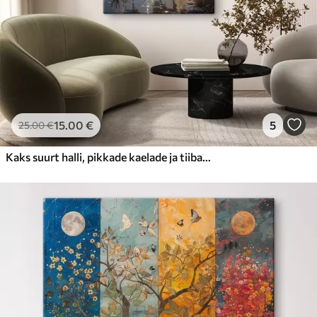
15
.00
€
5
25
.00
€
Kaks suurt halli, pikkade kaelade ja tiibadega kraanat, mis seisavad puudest ümbritsetud udujärves