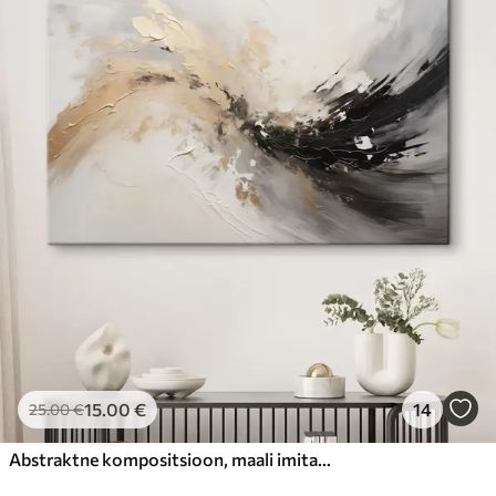
15
.00
€
14
25
.00
€
Abstraktne kompositsioon, maali imitatsioon