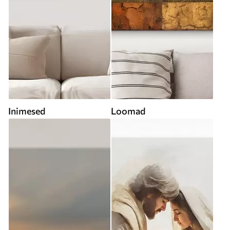
Inimesed
Loomad