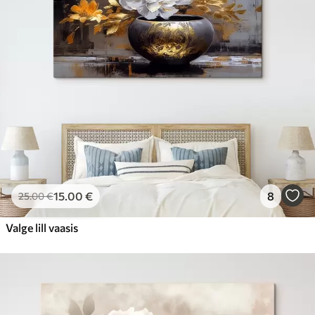
15
.00
€
8
25
.00
€
Valge lill vaasis