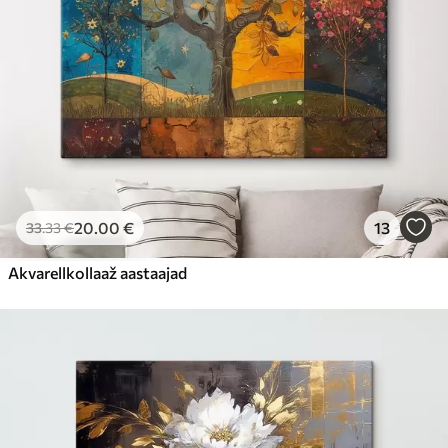
20
.00
€
13
33
.33
€
Akvarellkollaaž aastaajad