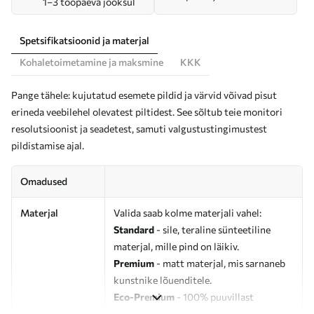
1–3 tööpäeva jooksul
Spetsifikatsioonid ja materjal
Kohaletoimetamine ja maksmine
KKK
Pange tähele: kujutatud esemete pildid ja värvid võivad pisut
erineda veebilehel olevatest piltidest. See sõltub teie monitori
resolutsioonist ja seadetest, samuti valgustustingimustest
pildistamise ajal.
Omadused
Materjal
Valida saab kolme materjali vahel:
Standard
- sile, teraline sünteetiline
materjal, mille pind on läikiv.
Premium
- matt materjal, mis sarnaneb
kunstnike lõuenditele.
Eco-Premium
- 100% puuvillast
valmistatud kvaliteetne lõuend.