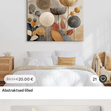
20
.00
€
21
33
.33
€
Abstraktsed lilled