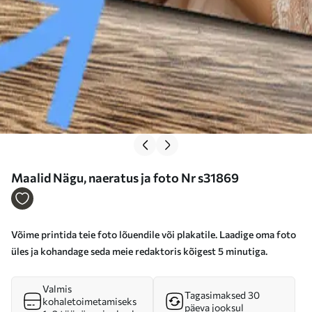
Maalid Nägu, naeratus ja foto Nr s31869
Võime printida teie foto lõuendile või plakatile. Laadige oma foto
üles ja kohandage seda meie redaktoris kõigest 5 minutiga.
Valmis
Tagasimaksed 30
kohaletoimetamiseks
päeva jooksul