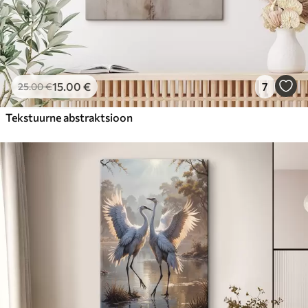
15
.00
€
7
25
.00
€
Tekstuurne abstraktsioon