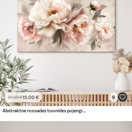
15
.00
€
9
25
.00
€
Abstraktne roosades toonides pojengide kimp