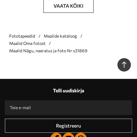
VAATA KÕIKI
Fototapeedid
Maalide kataloog
Maalid Oma fotost
Maalid Nägu, naeratus ja foto Nr s31869
Telli uudiskirja
Registreeru