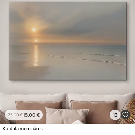
15
.00
€
13
25
.00
€
Koidula mere ääres