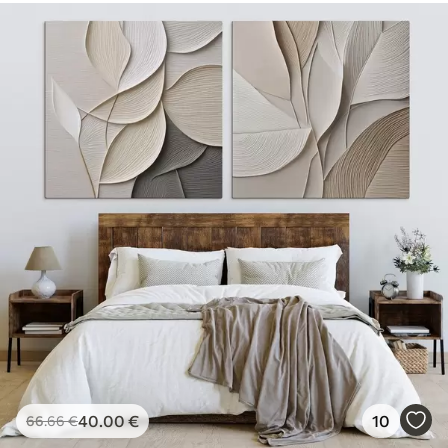
40
.00
€
10
66
.66
€