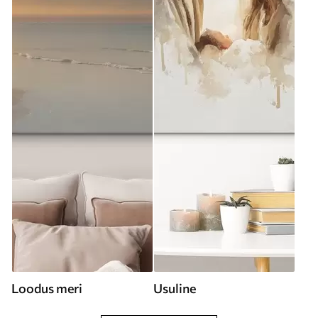
Loodus meri
Usuline