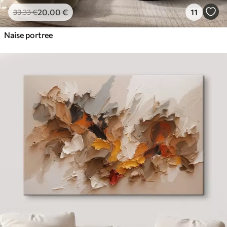
20
.00
€
11
33
.33
€
Naise portree