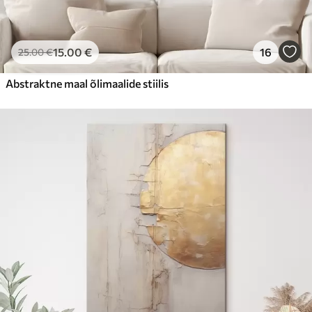
15
.00
€
16
25
.00
€
Abstraktne maal õlimaalide stiilis