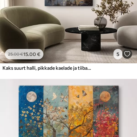
15
.00
€
5
25
.00
€
Kaks suurt halli, pikkade kaelade ja tiibadega kraanat, mis seisavad puudest ümbritsetud udujärves