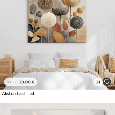
20
.00
€
21
33
.33
€
Abstraktsed lilled