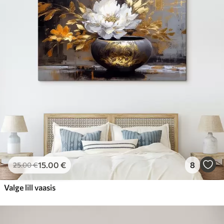
15
.00
€
8
25
.00
€
Valge lill vaasis