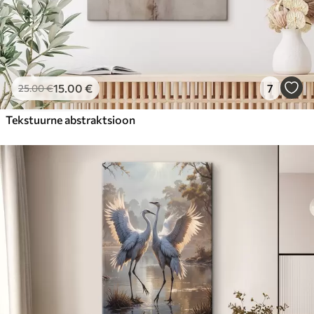
15
.00
€
7
25
.00
€
Tekstuurne abstraktsioon