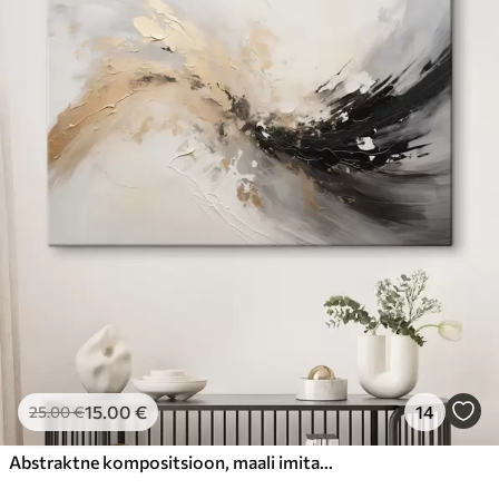
15
.00
€
14
25
.00
€
Abstraktne kompositsioon, maali imitatsioon