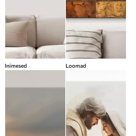
Inimesed
Loomad