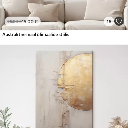
15
.00
€
16
25
.00
€
Abstraktne maal õlimaalide stiilis