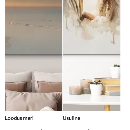
Loodus meri
Usuline