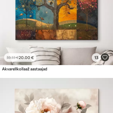
20
.00
€
13
33
.33
€
Akvarellkollaaž aastaajad