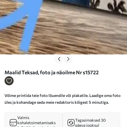
Maalid Teksad, foto ja näoilme Nr s15722
Võime printida teie foto lõuendile või plakatile. Laadige oma foto
üles ja kohandage seda meie redaktoris kõigest 5 minutiga.
Valmis
Tagasimaksed 30
kohaletoimetamiseks
päeva jooksul