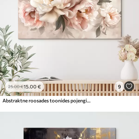
15
.00
€
9
25
.00
€
Abstraktne roosades toonides pojengide kimp