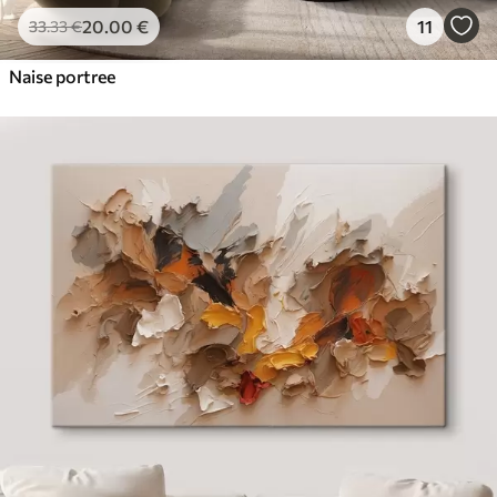
20
.00
€
11
33
.33
€
Naise portree