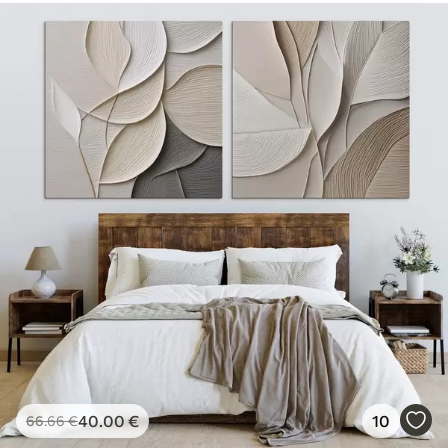
40
.00
€
10
66
.66
€