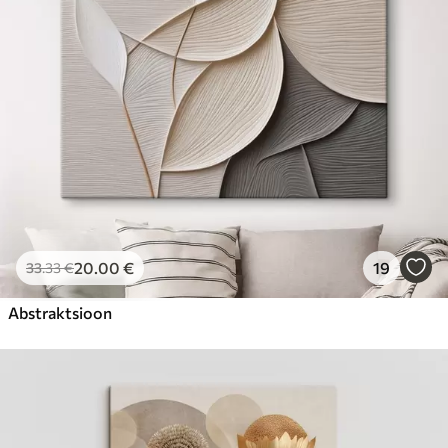
20
.00
€
19
33
.33
€
Abstraktsioon