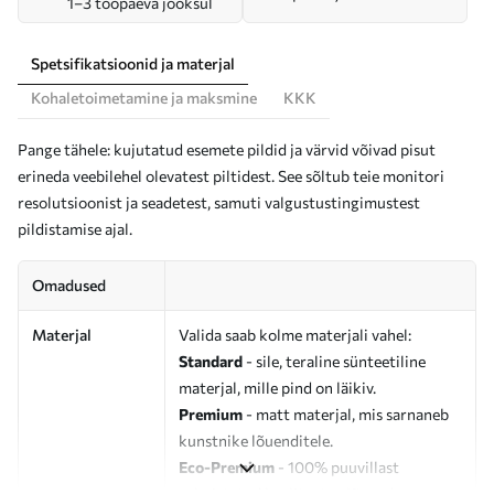
1–3 tööpäeva jooksul
Spetsifikatsioonid ja materjal
Kohaletoimetamine ja maksmine
KKK
Pange tähele: kujutatud esemete pildid ja värvid võivad pisut
erineda veebilehel olevatest piltidest. See sõltub teie monitori
resolutsioonist ja seadetest, samuti valgustustingimustest
pildistamise ajal.
Omadused
Materjal
Valida saab kolme materjali vahel:
Standard
- sile, teraline sünteetiline
materjal, mille pind on läikiv.
Premium
- matt materjal, mis sarnaneb
kunstnike lõuenditele.
Eco-Premium
- 100% puuvillast
valmistatud kvaliteetne lõuend.