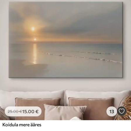
15
.00
€
13
25
.00
€
Koidula mere ääres