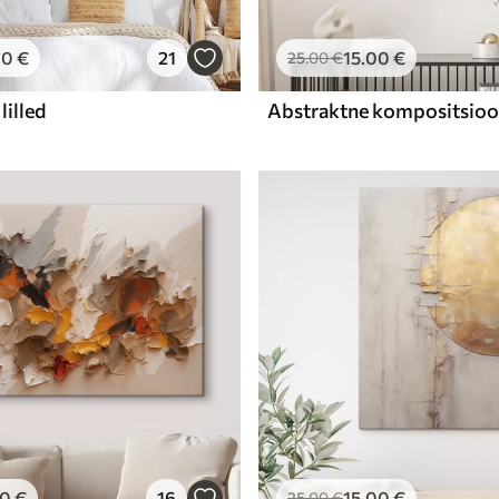
00
€
21
15
.00
€
25
.00
€
lilled
00
€
16
15
.00
€
25
.00
€