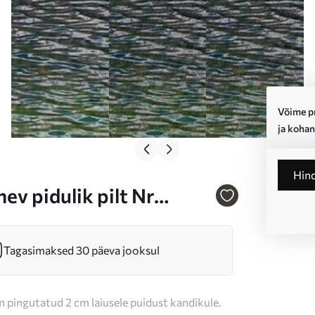
Võime pr
ja kohan
Hin
ev pidulik pilt Nr
Tagasimaksed 30 päeva jooksul
n pingutatud 2 cm laiusele puidust kandikule.