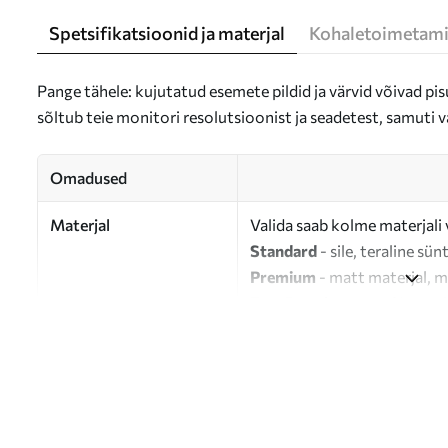
Spetsifikatsioonid ja materjal
Kohaletoimetami
Pange tähele: kujutatud esemete pildid ja värvid võivad pisu
sõltub teie monitori resolutsioonist ja seadetest, samuti v
Omadused
Materjal
Valida saab kolme materjali 
Standard
- sile, teraline sün
Premium
- matt materjal, m
Eco-Premium
- 100% puuvil
Autor
UWALLS
Artikli number
s47196
Lisaks
Võite lisada lakikihti.