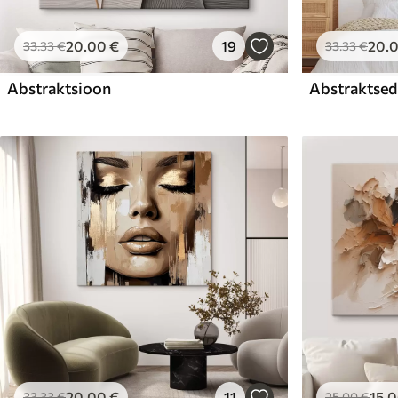
20
.00
€
19
20
.
33
.33
€
33
.33
€
Abstraktsioon
Abstraktsed 
20
.00
€
11
15
.
33
.33
€
25
.00
€