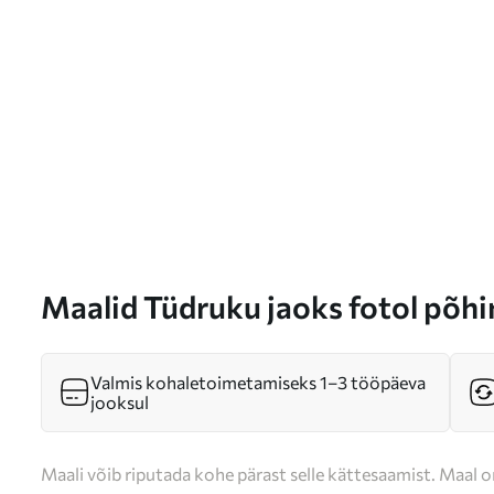
Maalid Tüdruku jaoks fotol põhin
s47196
Valmis kohaletoimetamiseks 1–3 tööpäeva
jooksul
Maali võib riputada kohe pärast selle kättesaamist. Maal o