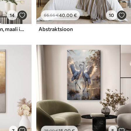
14
40
.00
€
10
66
.66
€
Abstraktne kompositsioon, maali imitatsioon
Abstraktsioon
7
15
.00
€
5
25
.00
€