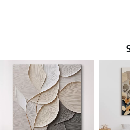
Saadaolevad materjalid
Standard
Premium
Hind Alates
15
.00
€
Hind Alates
19
.00
€