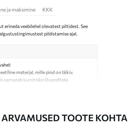
ne ja maksmine
KKK
t erineda veebilehel olevatest piltidest. See
algustustingimustest pildistamise ajal.
vahel:
teetiline materjal, mille pind on läikiv.
is sarnaneb kunstnike lõuenditele.
last valmistatud kvaliteetne lõuend.
ARVAMUSED TOOTE KOHTA