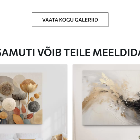
VAATA KOGU GALERIID
Eco-Premium
Hind Alates
23
.00
€
SAMUTI VÕIB TEILE MEELDID