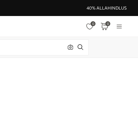
40% ALLAHINDLUS
0
0