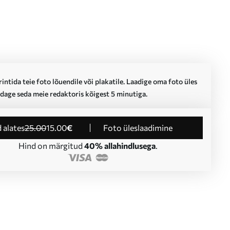
intida teie foto lõuendile või plakatile. Laadige oma foto üles
dage seda meie redaktoris kõigest 5 minutiga.
d alates
25
.00
15
.00
€
Foto üleslaadimine
Hind on märgitud
40% allahindlusega
.