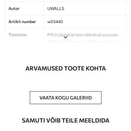
Autor
UWALLS
Artikli number
w03440
Tootmine
Pilt trükitakse teie määratud suuruses,
lõigatud ühesuguste ribadena, mille laius
on kuni 50 cm.
Lisaks
Võite lisada lakikihti ja/või tapeediliimi.
ARVAMUSED TOOTE KOHTA
Puhastamine
Tapeeti saab õrnalt puhastada pehme
käsnaga. Lakkviimistlusega tapeedid
võib puhastada veega.
VAATA KOGU GALERIID
Rakendusmeetod
Suurepärane rakendus
SAMUTI VÕIB TEILE MEELDIDA
Saadaolevad materjalid