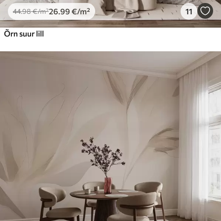
26
.99
€
/m²
11
44
.98
€
/m²
Õrn suur lill