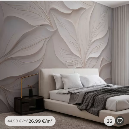
Standard
44
.98
26
.99
€
/m²
Premium
56
.67
34
.00
€
/m²
Premium vinüül
65
.00
39
.00
€
/m²
Peel and Stick
81
.67
49
.00
€
/m²
26
.99
€
/m²
36
44
.98
€
/m²