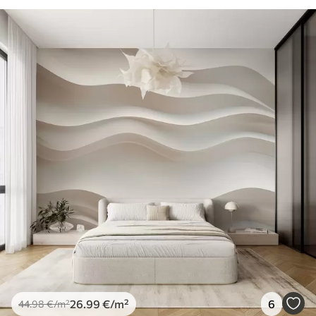
26
.99
€
/m²
6
44
.98
€
/m²