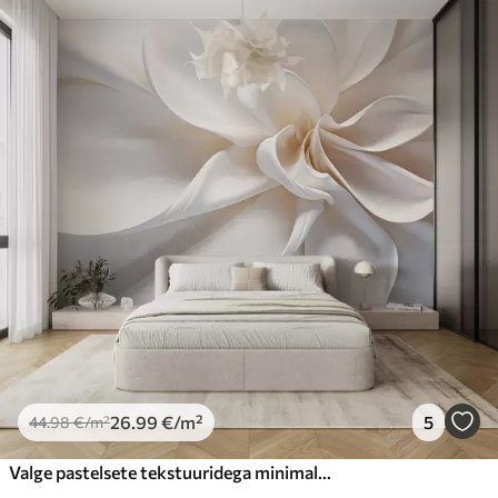
26
.99
€
/m²
5
44
.98
€
/m²
Valge pastelsete tekstuuridega minimalistlik lill pehme kroonlehega, kerge ja õhuline, valgel taustal