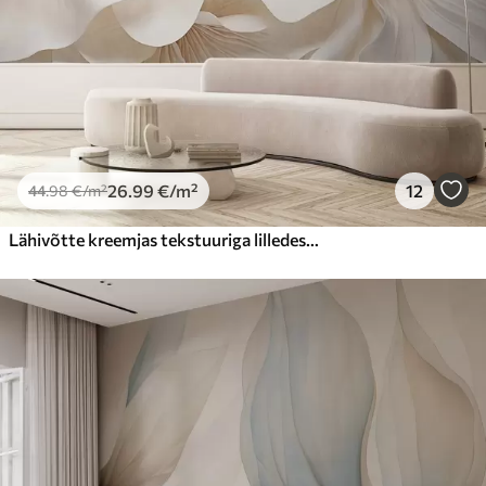
26
.99
€
/m²
12
44
.98
€
/m²
Lähivõtte kreemjas tekstuuriga lilledest, millel on õrnad, voolavad kroonlehed, mis loovad pehme, elegantse ja tekstuurse lillekompositsiooni