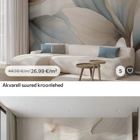
26
.99
€
/m²
5
44
.98
€
/m²
Akvarell suured kroonlehed