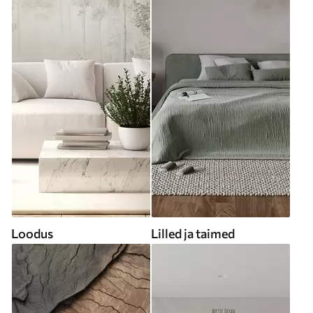
Loodus
Lilled ja taimed