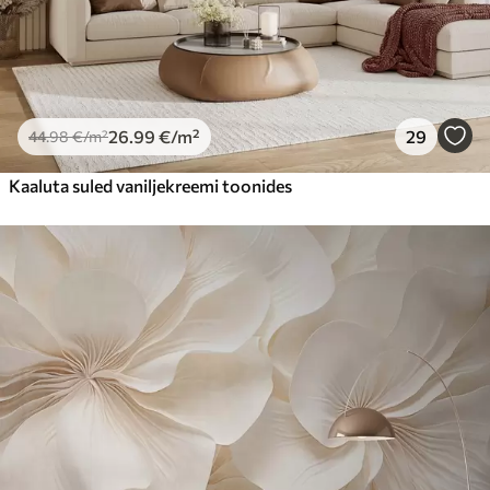
26
.99
€
/m²
29
44
.98
€
/m²
Kaaluta suled vaniljekreemi toonides