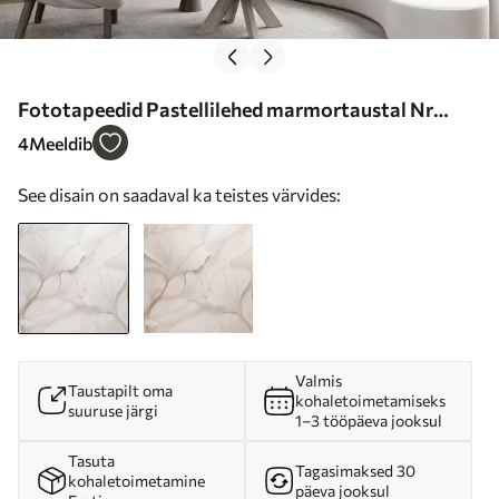
Fototapeedid Pastellilehed marmortaustal Nr
w03440
4
Meeldib
See disain on saadaval ka teistes värvides:
Valmis
Taustapilt oma
kohaletoimetamiseks
suuruse järgi
1–3 tööpäeva jooksul
Tasuta
Tagasimaksed 30
kohaletoimetamine
päeva jooksul