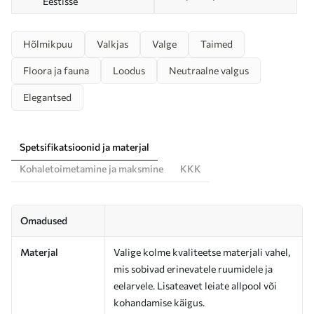
Eestisse
Hõlmikpuu
Valkjas
Valge
Taimed
Floora ja fauna
Loodus
Neutraalne valgus
Elegantsed
Spetsifikatsioonid ja materjal
Kohaletoimetamine ja maksmine
KKK
Omadused
Materjal
Valige kolme kvaliteetse materjali vahel,
mis sobivad erinevatele ruumidele ja
eelarvele. Lisateavet leiate allpool või
kohandamise käigus.