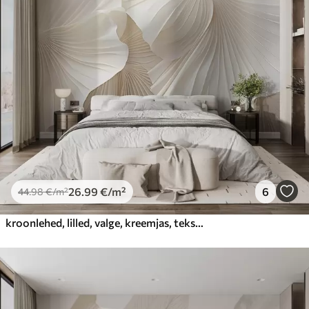
26
.99
€
/m²
6
44
.98
€
/m²
kroonlehed, lilled, valge, kreemjas, tekstuur, õrnus, dekoratiivsus