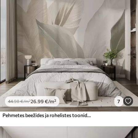
26
.99
€
/m²
7
44
.98
€
/m²
Pehmetes beežides ja rohelistes toonides troopilised lehed, akvarelli efektiga ja õrnade värvide üleminekutega