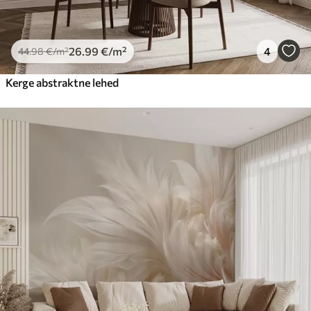
26
.99
€
/m²
4
44
.98
€
/m²
Kerge abstraktne lehed